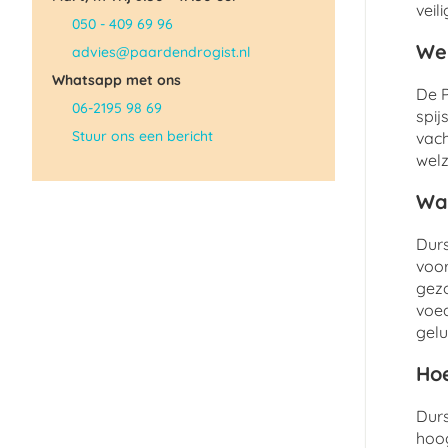
veil
050 - 409 69 96
Wel
advies@paardendrogist.nl
Whatsapp met ons
De P
06-2195 98 69
spij
Stuur ons een bericht
vach
welz
Wat
Durs
voor
gezo
voed
gelu
Hoe
Durs
hoog