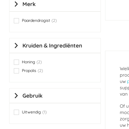
Merk
Paardendrogist
2
items
Kruiden & Ingrediënten
Honing
2
items
Welk
Propolis
2
items
prod
uw
supp
van 
Gebruik
Of u
Uitwendig
1
mooi
item
zorg
uw h