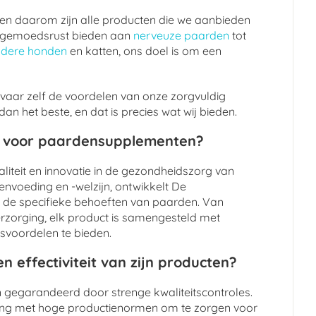
, en daarom zijn alle producten die we aanbieden
 de gemoedsrust bieden aan
nerveuze paarden
tot
udere honden
en katten, ons doel is om een
vaar zelf de voordelen van onze zorgvuldig
n het beste, en dat is precies wat wij bieden.
t voor paardensupplementen?
liteit en innovatie in de gezondheidszorg van
nvoeding en -welzijn, ontwikkelt De
 de specifieke behoeften van paarden. Van
verzorging, elk product is samengesteld met
svoordelen te bieden.
n effectiviteit van zijn producten?
jn gegarandeerd door strenge kwaliteitscontroles.
ing met hoge productienormen om te zorgen voor