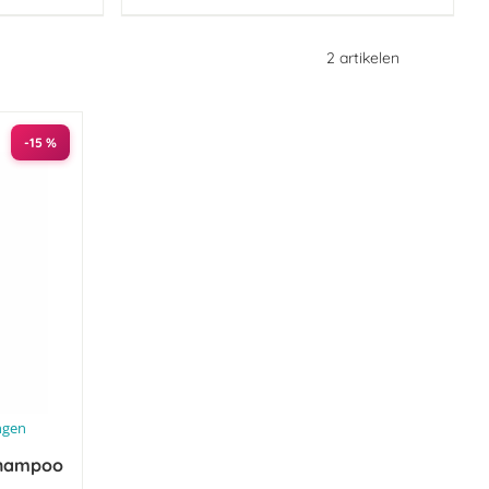
2
artikelen
-15 %
ngen
Shampoo