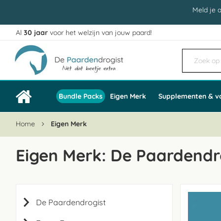
Meld je 
Al
30 jaar
voor het welzijn van jouw paard!
Ga
naar
de
inhoud
Bundle Packs
Eigen Merk
Supplementen & v
Home
Eigen Merk
Eigen Merk: De Paardendr
De Paardendrogist