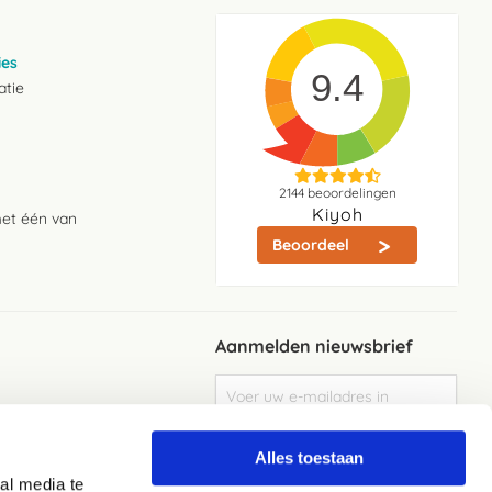
ies
9.4
atie
2144
beoordelingen
Kiyoh
met één van
Beoordeel
Aanmelden nieuwsbrief
Abonneer
u
op
Meld je aan
onze
Alles toestaan
nieuwsbrief
al media te
Elke week de beste acties en het laaste