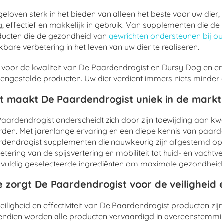
eloven sterk in het bieden van alleen het beste voor uw dier
ig, effectief en makkelijk in gebruik. Van supplementen die
ducten die de gezondheid van
gewrichten ondersteunen bij o
bare verbetering in het leven van uw dier te realiseren.
 voor de kwaliteit van De Paardendrogist en Dursy Dog en er
ngestelde producten. Uw dier verdient immers niets minder da
t maakt De Paardendrogist uniek in de mark
aardendrogist onderscheidt zich door zijn toewijding aan kwa
den. Met jarenlange ervaring en een diepe kennis van paarde
dendrogist supplementen die nauwkeurig zijn afgestemd op
etering van de spijsvertering en mobiliteit tot huid- en vacht
vuldig geselecteerde ingrediënten om maximale gezondheid
 zorgt De Paardendrogist voor de veiligheid e
eiligheid en effectiviteit van De Paardendrogist producten zi
endien worden alle producten vervaardigd in overeenstemm