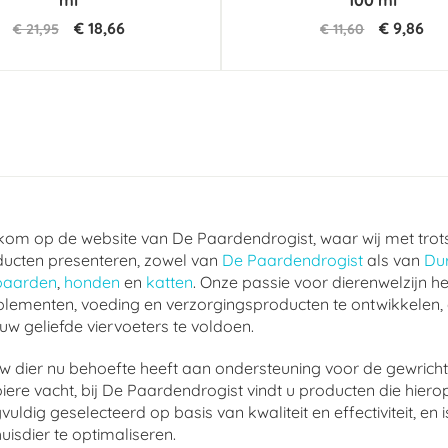
ml
100 ml
€ 18,66
€ 9,86
€ 21,95
€ 11,60
om op de website van De Paardendrogist, waar wij met trot
ucten presenteren, zowel van
De Paardendrogist
als van
Du
paarden
,
honden
en
katten
. Onze passie voor dierenwelzijn he
lementen, voeding en verzorgingsproducten te ontwikkelen,
uw geliefde viervoeters te voldoen.
w dier nu behoefte heeft aan ondersteuning voor de gewrichte
ere vacht, bij De Paardendrogist vindt u producten die hierop
vuldig geselecteerd op basis van kwaliteit en effectiviteit, 
uisdier te optimaliseren.