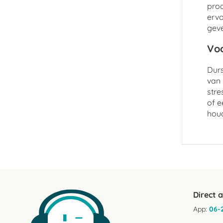
prod
ervo
geve
Voo
Durs
van 
stre
of e
hou
Direct 
App:
06-