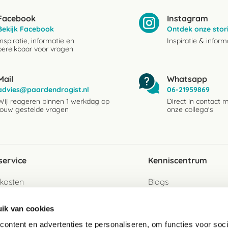
Facebook
Instagram
Bekijk Facebook
Ontdek onze stor
Inspiratie, informatie en
Inspiratie & inform
bereikbaar voor vragen
Mail
Whatsapp
advies@paardendrogist.nl
06-21959869
Wij reageren binnen 1 werkdag op
Direct in contact 
jouw gestelde vragen
onze collega's
service
Kenniscentrum
kosten
Blogs
ervice
Ingredientenwijzer
ik van cookies
jzen
Merken
ontent en advertenties te personaliseren, om functies voor soci