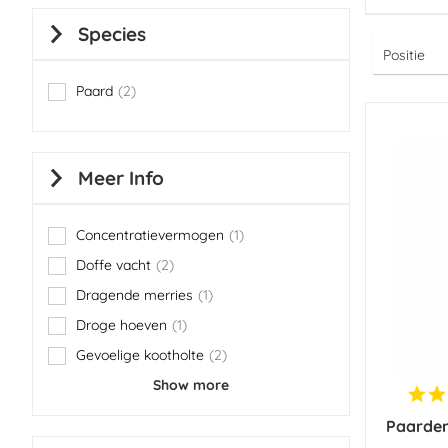
Species
Paard
2
items
Meer Info
Concentratievermogen
1
item
Doffe vacht
2
items
Dragende merries
1
item
Droge hoeven
1
item
Gevoelige kootholte
2
items
Show more
Paarden