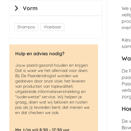
Vorm
We g
veil
pro
Shampoo
Vloeibaar
merk
Kies
same
Hulp en advies nodig?
Wa
Jouw paard gezond houden en krijgen.
Dat is waar we het allemaal voor doen.
De P
Bij De Paardendrogist worden we
paar
gedreven door onze visie: het leveren
Paar
van producten van topkwaliteit,
verb
uitgebreide informatieverstrekking en
zorg
"ouderwetse" service. Wij helpen je
graag, doen wat wij beloven en rusten
pas als jij tevreden bent; dat menen we
Hoe
en dat checken we ook.
De v
Bov
Ma. t/m vrij 8:30 - 17:30 uur