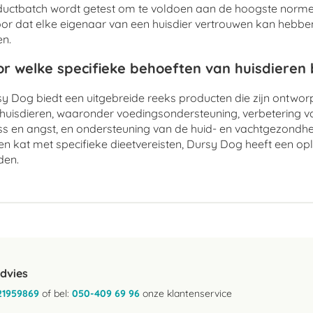
uctbatch wordt getest om te voldoen aan de hoogste normen
or dat elke eigenaar van een huisdier vertrouwen kan hebben 
n.
r welke specifieke behoeften van huisdieren
y Dog biedt een uitgebreide reeks producten die zijn ontwo
huisdieren, waaronder voedingsondersteuning, verbetering v
ss en angst, en ondersteuning van de huid- en vachtgezondhe
en kat met specifieke dieetvereisten, Dursy Dog heeft een op
den.
advies
21959869
of bel:
050-409 69 96
onze klantenservice