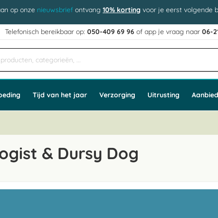
aan op onze
nieuwsbrief
ontvang
10% korting
voor je eerst volgende b
j
Telefonisch bereikbaar op:
050-409 69 96
of app
e vraag naar
06-2
oeding
Tijd van het jaar
Verzorging
Uitrusting
Aanbied
ogist & Dursy Dog