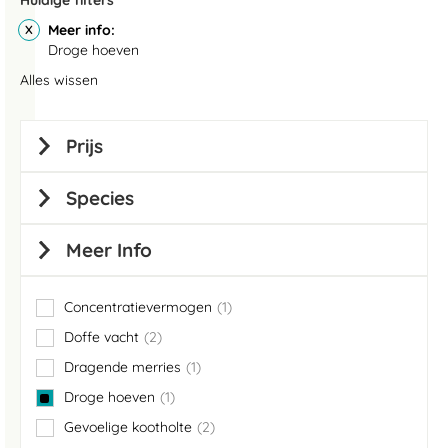
Huidige filters
Meer info
Droge hoeven
Alles wissen
Prijs
Species
Meer Info
Concentratievermogen
1
item
Doffe vacht
2
items
Dragende merries
1
item
Droge hoeven
1
item
Gevoelige kootholte
2
items