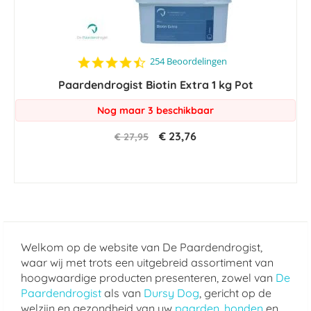
4.4
254 Beoordelingen
star
Paardendrogist Biotin Extra 1 kg Pot
rating
Nog maar 3 beschikbaar
€ 23,76
€ 27,95
Welkom op de website van De Paardendrogist,
waar wij met trots een uitgebreid assortiment van
hoogwaardige producten presenteren, zowel van
De
Paardendrogist
als van
Dursy Dog
, gericht op de
welzijn en gezondheid van uw
paarden
,
honden
en