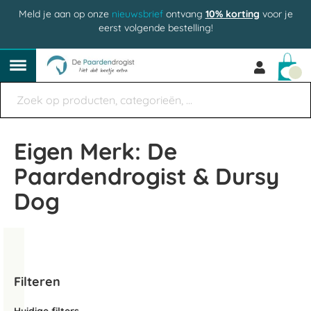
Meld je aan op onze
nieuwsbrief
ontvang
10% korting
voor je
eerst volgende bestelling!
Win
Eigen Merk: De
Paardendrogist & Dursy
Dog
Filteren