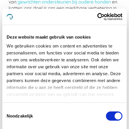
van
gewrichten ondersteunen bij oudere honden
en
katten, ons doel is om een merkbare verbetering in
het leven van uw dier te realiseren.
Kies voor de kwaliteit van De Paardendrogist en
Dursy Dog en ervaar zelf de voordelen van onze
Deze website maakt gebruik van cookies
zorgvuldig samengestelde producten. Uw dier
verdient immers niets minder dan het beste, en dat is
We gebruiken cookies om content en advertenties te
precies wat wij bieden.
personaliseren, om functies voor social media te bieden
en om ons websiteverkeer te analyseren. Ook delen we
Wat maakt De Paardendrogist uniek in
informatie over uw gebruik van onze site met onze
de markt voor paardensupplementen?
partners voor social media, adverteren en analyse. Deze
partners kunnen deze gegevens combineren met andere
De Paardendrogist onderscheidt zich door zijn
informatie die u aan ze heeft verstrekt of die ze hebben
toewijding aan kwaliteit en innovatie in de
verzameld op basis van uw gebruik van hun services.
gezondheidszorg van paarden. Met jarenlange
ervaring en een diepe kennis van paardenvoeding
en -welzijn, ontwikkelt De Paardendrogist
Toestemmingsselectie
supplementen die nauwkeurig zijn afgestemd op de
Noodzakelijk
specifieke behoeften van paarden. Van verbetering
van de spijsvertering en mobiliteit tot huid- en