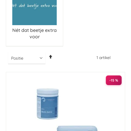
Nét dat beetje extra
voor
Van
1
artikel
hoog
naar
laag
sorteren
-15 %