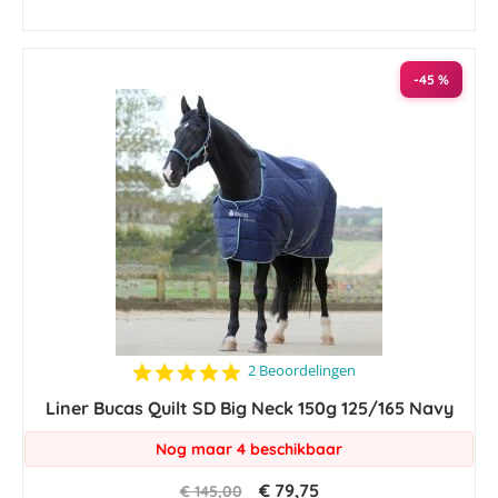
-45 %
5.0
2 Beoordelingen
star
Liner Bucas Quilt SD Big Neck 150g 125/165 Navy
rating
Nog maar 4 beschikbaar
€ 79,75
€ 145,00