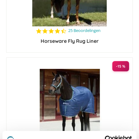
4.7
25 Beoordelingen
star
Horseware Fly Rug Liner
rating
-15 %