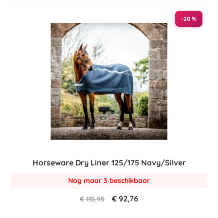
laag
sorteren
-20 %
Horseware Dry Liner 125/175 Navy/Silver
Nog maar 3 beschikbaar
€ 92,76
€ 115,95