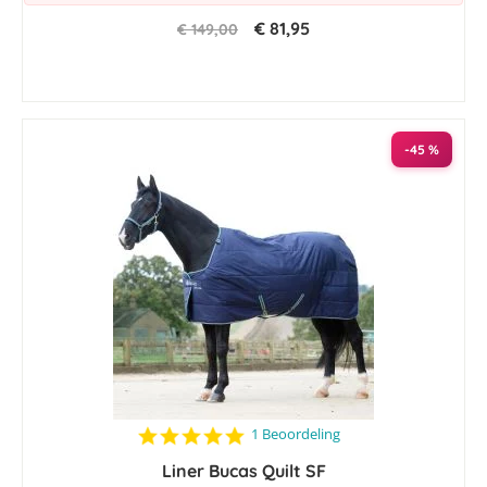
€ 81,95
€ 149,00
-45 %
5.0
1 Beoordeling
star
Liner Bucas Quilt SF
rating