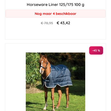
star
Horseware Liner 125/175 100 g
rating
Nog maar 4 beschikbaar
€ 43,42
€ 78,95
-45 %