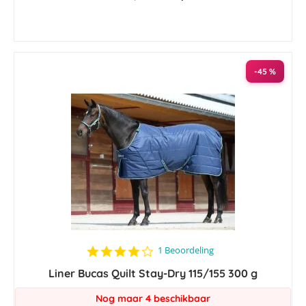
-45 %
4.0
1 Beoordeling
star
Liner Bucas Quilt Stay-Dry 115/155 300 g
rating
Nog maar 4 beschikbaar