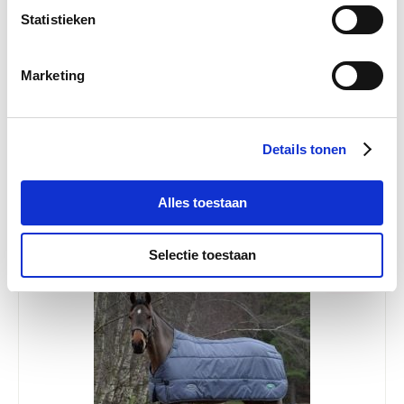
Statistieken
Marketing
Weatherbeeta Green-Tec Liner Medium 200gr 125
cm
Nog maar 1 beschikbaar
Details tonen
€ 60,50
€ 110,00
Alles toestaan
Selectie toestaan
-45 %