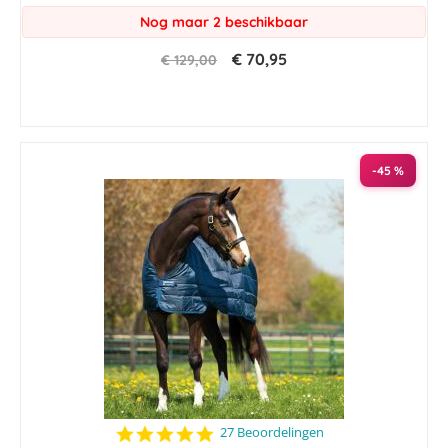
Nog maar 2 beschikbaar
€ 70,95
€ 129,00
-45 %
4.8
27 Beoordelingen