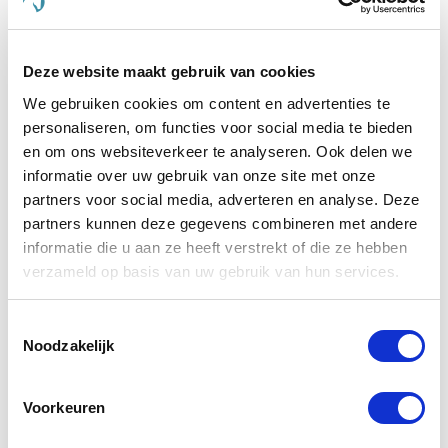
Liner Bucas Quilt SD Pony 150g 85/110
Deze website maakt gebruik van cookies
Nog maar 2 beschikbaar
We gebruiken cookies om content en advertenties te
personaliseren, om functies voor social media te bieden
€ 97,75
€ 115,00
en om ons websiteverkeer te analyseren. Ook delen we
informatie over uw gebruik van onze site met onze
partners voor social media, adverteren en analyse. Deze
partners kunnen deze gegevens combineren met andere
informatie die u aan ze heeft verstrekt of die ze hebben
-45 %
verzameld op basis van uw gebruik van hun services.
Toestemmingsselectie
Noodzakelijk
Voorkeuren