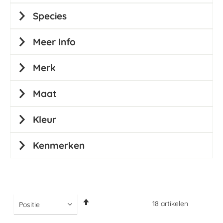
Species
Meer Info
Merk
Maat
Kleur
Kenmerken
Van
18
artikelen
hoog
naar