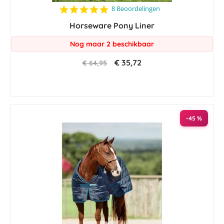
4.8
8 Beoordelingen
star
Horseware Pony Liner
rating
Nog maar 2 beschikbaar
€ 35,72
€ 64,95
-45 %