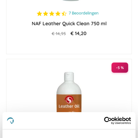
4.7
7 Beoordelingen
star
NAF Leather Quick Clean 750 ml
rating
€ 14,20
€ 14,95
-5 %