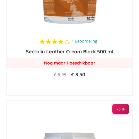
4.0
1 Beoordeling
star
Sectolin Leather Cream Black 500 ml
rating
Nog maar 1 beschikbaar
€ 8,50
€ 8,95
-5 %