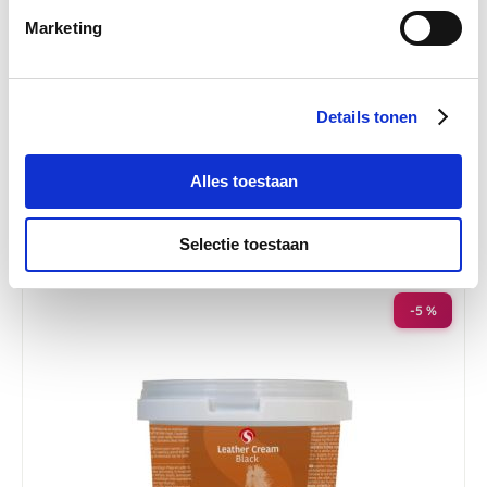
Marketing
Sectolin Leather Balm 250 ml
Details tonen
Nog maar 1 beschikbaar
Alles toestaan
€ 12,30
€ 12,95
Selectie toestaan
-5 %