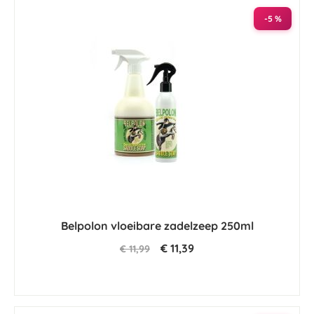
-5 %
Belpolon vloeibare zadelzeep 250ml
€ 11,39
€ 11,99