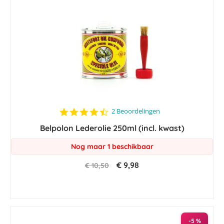
4.5
2 Beoordelingen
star
Belpolon Lederolie 250ml (incl. kwast)
rating
Nog maar 1 beschikbaar
€ 9,98
€ 10,50
-5 %