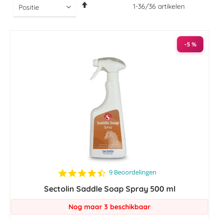
Van
1
-
36
/
36
artikelen
hoog
naar
laag
sorteren
-5 %
4.6
9 Beoordelingen
star
Sectolin Saddle Soap Spray 500 ml
rating
Nog maar 3 beschikbaar