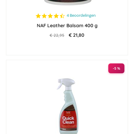
4.5
4 Beoordelingen
star
NAF Leather Balsam 400 g
rating
€ 21,80
€ 22,95
-5 %