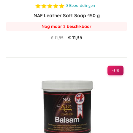
4.9
8 Beoordelingen
star
NAF Leather Soft Soap 450 g
rating
Nog maar 2 beschikbaar
€ 11,35
€ 11,95
-5 %