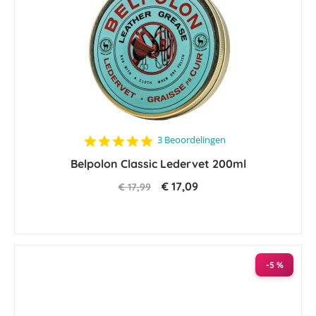
5.0
3 Beoordelingen
star
Belpolon Classic Ledervet 200ml
rating
€ 17,09
€ 17,99
-5 %