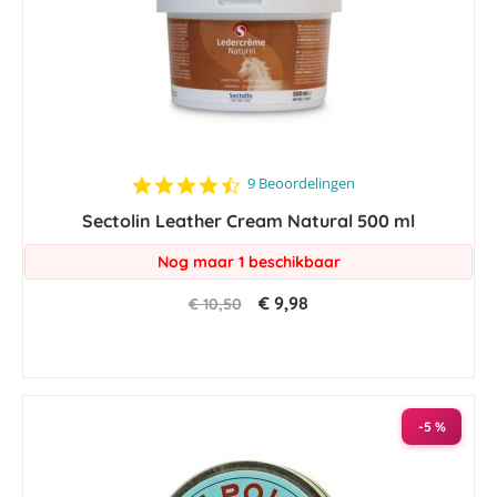
4.6
9 Beoordelingen
star
Sectolin Leather Cream Natural 500 ml
rating
Nog maar 1 beschikbaar
€ 9,98
€ 10,50
-5 %