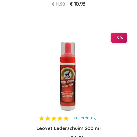
€ 10,93
€ 11,50
-5 %
5.0
1 Beoordeling
star
Leovet Lederschuim 200 ml
rating