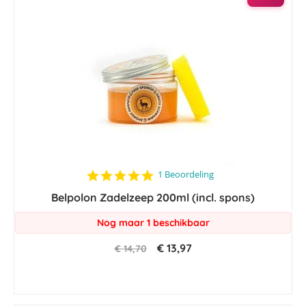
5.0
1 Beoordeling
star
Belpolon Zadelzeep 200ml (incl. spons)
rating
Nog maar 1 beschikbaar
€ 13,97
€ 14,70