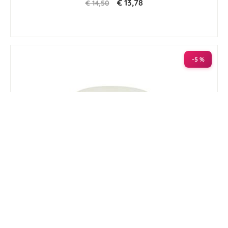
€ 13,78
€ 14,50
-5 %
Rapide Leather Gel (met spons) 450 ml