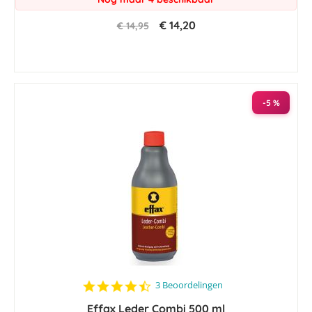
€ 14,20
€ 14,95
-5 %
4.7
3 Beoordelingen
star
Effax Leder Combi 500 ml
rating