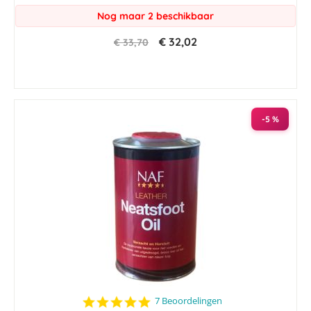
Nog maar 2 beschikbaar
€ 32,02
€ 33,70
-5 %
4.9
7 Beoordelingen