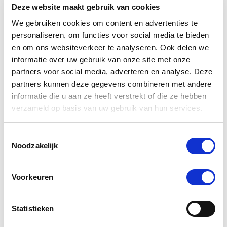
Deze website maakt gebruik van cookies
4.4
9 Beoordelingen
We gebruiken cookies om content en advertenties te
star
Sectolin Lederolie 500 ml
rating
personaliseren, om functies voor social media te bieden
en om ons websiteverkeer te analyseren. Ook delen we
Nog maar 1 beschikbaar
informatie over uw gebruik van onze site met onze
€ 9,45
partners voor social media, adverteren en analyse. Deze
€ 9,95
partners kunnen deze gegevens combineren met andere
informatie die u aan ze heeft verstrekt of die ze hebben
verzameld op basis van uw gebruik van hun services.
-5 %
Toestemmingsselectie
Noodzakelijk
Voorkeuren
Statistieken