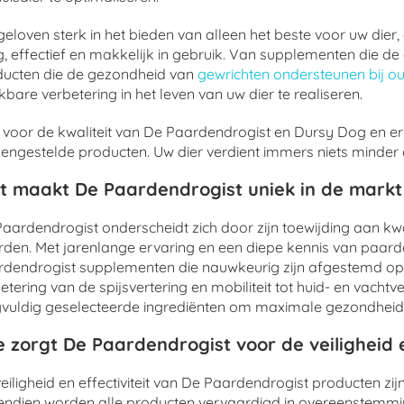
eloven sterk in het bieden van alleen het beste voor uw dier
ig, effectief en makkelijk in gebruik. Van supplementen die
ducten die de gezondheid van
gewrichten ondersteunen bij o
bare verbetering in het leven van uw dier te realiseren.
 voor de kwaliteit van De Paardendrogist en Dursy Dog en er
ngestelde producten. Uw dier verdient immers niets minder da
t maakt De Paardendrogist uniek in de mark
aardendrogist onderscheidt zich door zijn toewijding aan kwa
den. Met jarenlange ervaring en een diepe kennis van paarde
dendrogist supplementen die nauwkeurig zijn afgestemd op
etering van de spijsvertering en mobiliteit tot huid- en vacht
vuldig geselecteerde ingrediënten om maximale gezondheid
 zorgt De Paardendrogist voor de veiligheid e
eiligheid en effectiviteit van De Paardendrogist producten zi
endien worden alle producten vervaardigd in overeenstemm