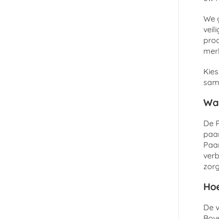
We g
veil
pro
merk
Kies
same
Wa
De P
paar
Paar
verb
zorg
Hoe
De v
Bov