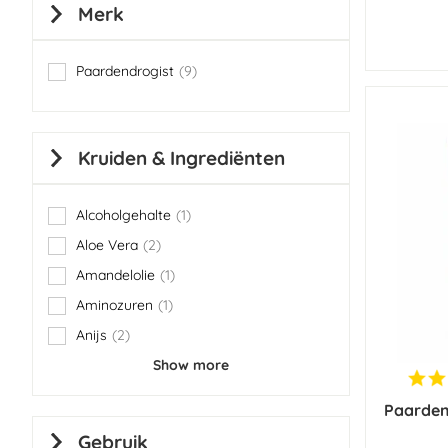
Merk
Paardendrogist
9
items
Kruiden & Ingrediënten
Alcoholgehalte
1
item
Aloe Vera
2
items
Amandelolie
1
item
Aminozuren
1
item
Anijs
2
items
Show more
Paarden
Gebruik