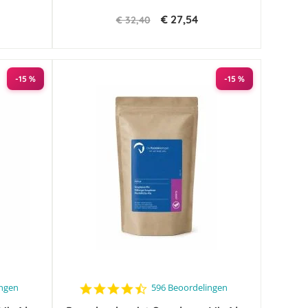
€ 27,54
€ 32,40
-15 %
-15 %
4.6
ingen
596 Beoordelingen
star