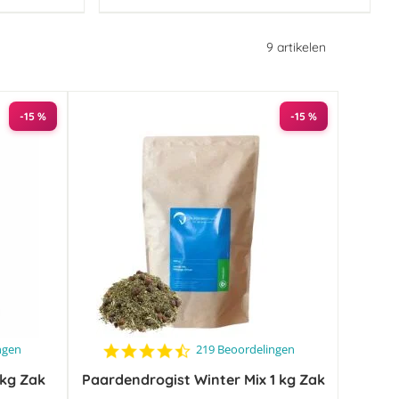
9
artikelen
-15 %
-15 %
4.5
ngen
219 Beoordelingen
star
 kg Zak
Paardendrogist Winter Mix 1 kg Zak
rating