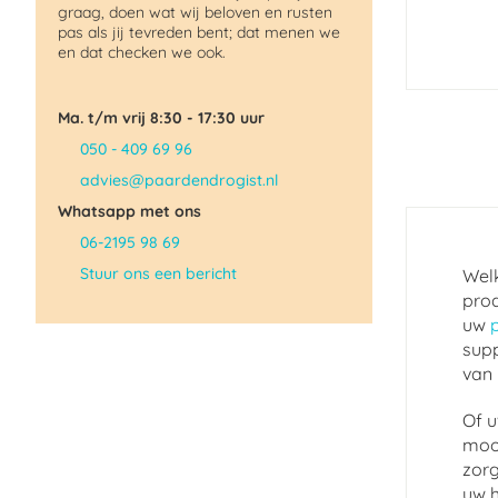
graag, doen wat wij beloven en rusten
pas als jij tevreden bent; dat menen we
en dat checken we ook.
Ma. t/m vrij 8:30 - 17:30 uur
050 - 409 69 96
advies@paardendrogist.nl
Whatsapp met ons
06-2195 98 69
Stuur ons een bericht
Welk
prod
uw
supp
van 
Of u
mooi
zorg
uw h