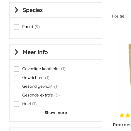
Species
Paard
9
items
Meer Info
Gevoelige kootholte
1
item
Gewrichten
1
item
Gezond gewicht
1
item
Gezonde extra's
5
items
Huid
1
item
Show more
Paarden