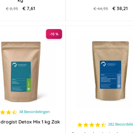
kg
€ 7,61
€ 38,21
€ 8,95
€ 44,95
-15 %
4.6
38 Beoordelingen
star
drogist Detox Mix 1 kg Zak
rating
4.5
282 Beoordel
star