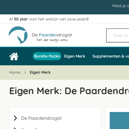
Meld je 
Al
30 jaar
voor het welzijn van jouw paard!
Ga
naar
de
inhoud
Bundle Packs
Eigen Merk
Supplementen & v
Home
Eigen Merk
Eigen Merk: De Paardendr
De Paardendrogist