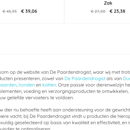
Zak
€ 39,06
€ 23,38
€ 45,95
€ 27,50
om op de website van De Paardendrogist, waar wij met trot
ucten presenteren, zowel van
De Paardendrogist
als van
Du
paarden
,
honden
en
katten
. Onze passie voor dierenwelzijn he
lementen, voeding en verzorgingsproducten te ontwikkelen,
uw geliefde viervoeters te voldoen.
w dier nu behoefte heeft aan ondersteuning voor de gewrichte
ere vacht, bij De Paardendrogist vindt u producten die hierop
vuldig geselecteerd op basis van kwaliteit en effectiviteit, 
uisdier te optimaliseren.