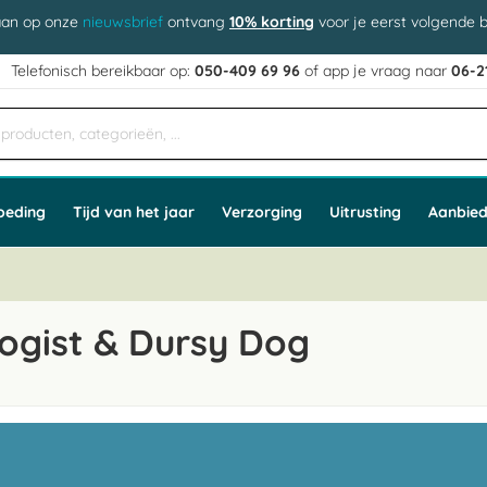
aan op onze
nieuwsbrief
ontvang
10% korting
voor je eerst volgende b
j
Telefonisch bereikbaar op:
050-409 69 96
of app
e vraag naar
06-2
oeding
Tijd van het jaar
Verzorging
Uitrusting
Aanbied
ogist & Dursy Dog