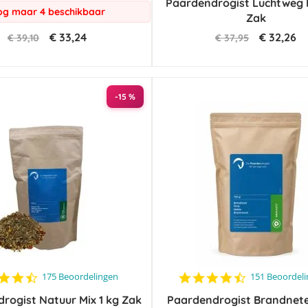
Paardendrogist Luchtweg M
rating
g maar 4 beschikbaar
Zak
€ 33,24
€ 32,26
€ 39,10
€ 37,95
-15 %
4.7
4.6
175 Beoordelingen
151 Beoordel
star
star
rogist Natuur Mix 1 kg Zak
rating
Paardendrogist Brandnete
rating