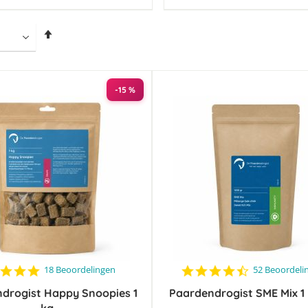
Van
hoog
naar
laag
sorteren
-15 %
4.9
4.6
18 Beoordelingen
52 Beoordeli
star
star
drogist Happy Snoopies 1
rating
Paardendrogist SME Mix 1
rating