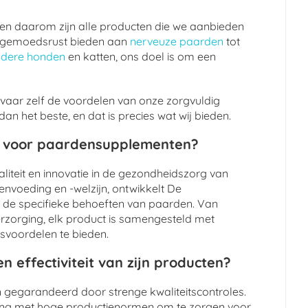
, en daarom zijn alle producten die we aanbieden
 de gemoedsrust bieden aan
nerveuze paarden
tot
udere honden
en katten, ons doel is om een
vaar zelf de voordelen van onze zorgvuldig
n het beste, en dat is precies wat wij bieden.
t voor paardensupplementen?
liteit en innovatie in de gezondheidszorg van
nvoeding en -welzijn, ontwikkelt De
 de specifieke behoeften van paarden. Van
verzorging, elk product is samengesteld met
svoordelen te bieden.
n effectiviteit van zijn producten?
jn gegarandeerd door strenge kwaliteitscontroles.
ing met hoge productienormen om te zorgen voor