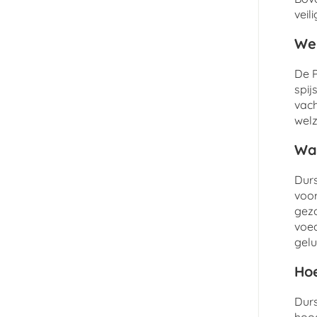
veil
Wel
De P
spij
vach
welz
Wat
Durs
voor
gezo
voed
gelu
Hoe
Durs