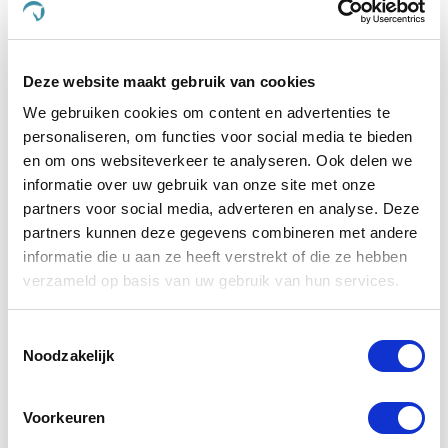
Dursy Dog en ervaar zelf de voordelen van onze
zorgvuldig samengestelde producten. Uw dier
verdient immers niets minder dan het beste, en dat is
Deze website maakt gebruik van cookies
precies wat wij bieden.
We gebruiken cookies om content en advertenties te
Wat maakt De Paardendrogist uniek in
personaliseren, om functies voor social media te bieden
de markt voor paardensupplementen?
en om ons websiteverkeer te analyseren. Ook delen we
informatie over uw gebruik van onze site met onze
De Paardendrogist onderscheidt zich door zijn
partners voor social media, adverteren en analyse. Deze
toewijding aan kwaliteit en innovatie in de
partners kunnen deze gegevens combineren met andere
gezondheidszorg van paarden. Met jarenlange
informatie die u aan ze heeft verstrekt of die ze hebben
ervaring en een diepe kennis van paardenvoeding
en -welzijn, ontwikkelt De Paardendrogist
verzameld op basis van uw gebruik van hun services.
supplementen die nauwkeurig zijn afgestemd op de
specifieke behoeften van paarden. Van verbetering
Toestemmingsselectie
van de spijsvertering en mobiliteit tot huid- en
Noodzakelijk
vachtverzorging, elk product is samengesteld met
zorgvuldig geselecteerde ingrediënten om
maximale gezondheidsvoordelen te bieden.
Voorkeuren