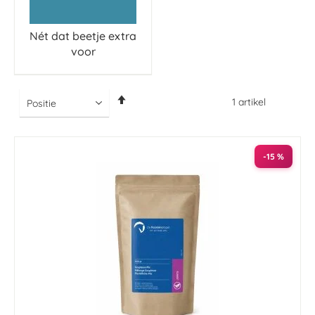
Nét dat beetje extra
voor
Van
1
artikel
hoog
naar
laag
sorteren
-15 %