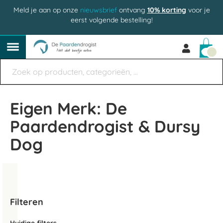
Meld je aan op onze
nieuwsbrief
ontvang
10% korting
voor je
eerst volgende bestelling!
Win
Eigen Merk: De
Paardendrogist & Dursy
Dog
Filteren