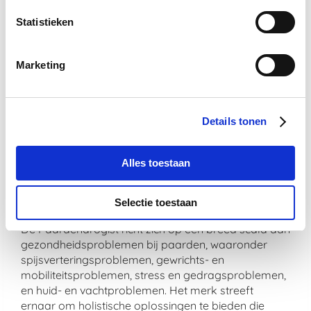
Hoe zorgt De Paardendrogist voor de
veiligheid en effectiviteit van zijn
Statistieken
producten?
De veiligheid en effectiviteit van De Paardendrogist
Marketing
producten zijn gegarandeerd door strenge
kwaliteitscontroles. Bovendien worden alle
producten vervaardigd in overeenstemming met
Details tonen
hoge productienormen om te zorgen voor veiligheid,
zuiverheid en werkzaamheid.
Alles toestaan
Welke soorten problemen adresseren
De Paardendrogist producten
voornamelijk?
Selectie toestaan
De Paardendrogist richt zich op een breed scala aan
gezondheidsproblemen bij paarden, waaronder
spijsverteringsproblemen, gewrichts- en
mobiliteitsproblemen, stress en gedragsproblemen,
en huid- en vachtproblemen. Het merk streeft
ernaar om holistische oplossingen te bieden die