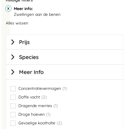
Huidige filters
Meer info
Zwellingen aan de benen
Alles wissen
Prijs
Species
Meer Info
Concentratievermogen
1
item
Doffe vacht
2
items
Dragende merries
1
item
Droge hoeven
1
item
Gevoelige kootholte
2
items