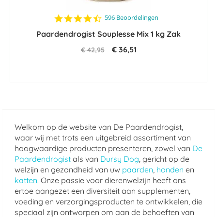
4.6
596 Beoordelingen
star
Paardendrogist Souplesse Mix 1 kg Zak
rating
€ 36,51
€ 42,95
Welkom op de website van De Paardendrogist,
waar wij met trots een uitgebreid assortiment van
hoogwaardige producten presenteren, zowel van
De
Paardendrogist
als van
Dursy Dog
, gericht op de
welzijn en gezondheid van uw
paarden
,
honden
en
katten
. Onze passie voor dierenwelzijn heeft ons
ertoe aangezet een diversiteit aan supplementen,
voeding en verzorgingsproducten te ontwikkelen, die
speciaal zijn ontworpen om aan de behoeften van