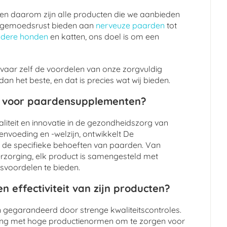
, en daarom zijn alle producten die we aanbieden
 de gemoedsrust bieden aan
nerveuze paarden
tot
udere honden
en katten, ons doel is om een
vaar zelf de voordelen van onze zorgvuldig
n het beste, en dat is precies wat wij bieden.
t voor paardensupplementen?
liteit en innovatie in de gezondheidszorg van
nvoeding en -welzijn, ontwikkelt De
 de specifieke behoeften van paarden. Van
verzorging, elk product is samengesteld met
svoordelen te bieden.
n effectiviteit van zijn producten?
jn gegarandeerd door strenge kwaliteitscontroles.
ing met hoge productienormen om te zorgen voor