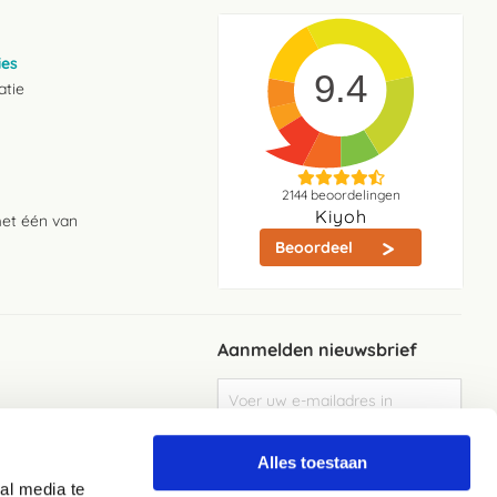
ies
9.4
atie
2144
beoordelingen
Kiyoh
met één van
Beoordeel
Aanmelden nieuwsbrief
Abonneer
u
op
Meld je aan
onze
Alles toestaan
nieuwsbrief
al media te
Elke week de beste acties en het laaste