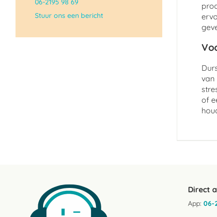
06-2195 98 69
prod
Stuur ons een bericht
ervo
geve
Voo
Durs
van 
stre
of e
hou
Direct 
App:
06-