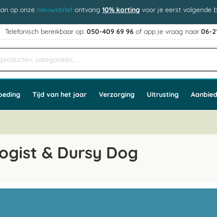
aan op onze
nieuwsbrief
ontvang
10% korting
voor je eerst volgende b
j
Telefonisch bereikbaar op:
050-409 69 96
of app
e vraag naar
06-2
oeding
Tijd van het jaar
Verzorging
Uitrusting
Aanbied
ogist & Dursy Dog