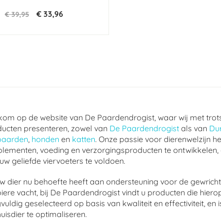
€ 33,96
€ 39,95
om op de website van De Paardendrogist, waar wij met trot
ucten presenteren, zowel van
De Paardendrogist
als van
Du
paarden
,
honden
en
katten
. Onze passie voor dierenwelzijn he
lementen, voeding en verzorgingsproducten te ontwikkelen,
uw geliefde viervoeters te voldoen.
w dier nu behoefte heeft aan ondersteuning voor de gewrichte
ere vacht, bij De Paardendrogist vindt u producten die hierop
vuldig geselecteerd op basis van kwaliteit en effectiviteit, 
uisdier te optimaliseren.