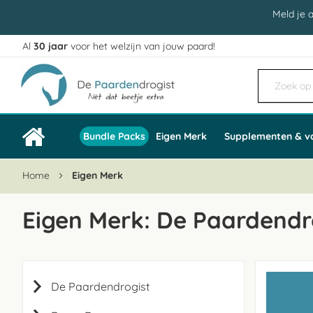
Meld je 
Al
30 jaar
voor het welzijn van jouw paard!
Ga
naar
de
inhoud
Bundle Packs
Eigen Merk
Supplementen & v
Home
Eigen Merk
Eigen Merk: De Paardendr
De Paardendrogist