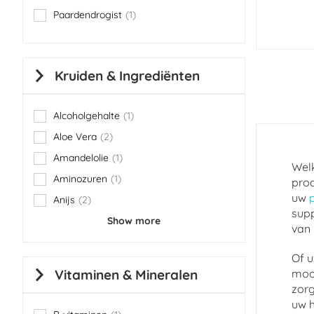
Paardendrogist
1
item
Kruiden & Ingrediënten
Alcoholgehalte
1
item
Aloe Vera
2
items
Amandelolie
1
item
Welk
Aminozuren
1
prod
item
uw
Anijs
2
items
supp
Show more
van 
Of u
Vitaminen & Mineralen
mooi
zorg
uw h