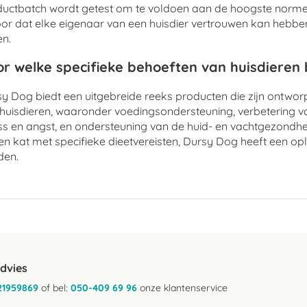
uctbatch wordt getest om te voldoen aan de hoogste normen
or dat elke eigenaar van een huisdier vertrouwen kan hebben 
n.
r welke specifieke behoeften van huisdieren
y Dog biedt een uitgebreide reeks producten die zijn ontwo
huisdieren, waaronder voedingsondersteuning, verbetering v
ss en angst, en ondersteuning van de huid- en vachtgezondhe
en kat met specifieke dieetvereisten, Dursy Dog heeft een op
den.
advies
21959869
of bel:
050-409 69 96
onze klantenservice