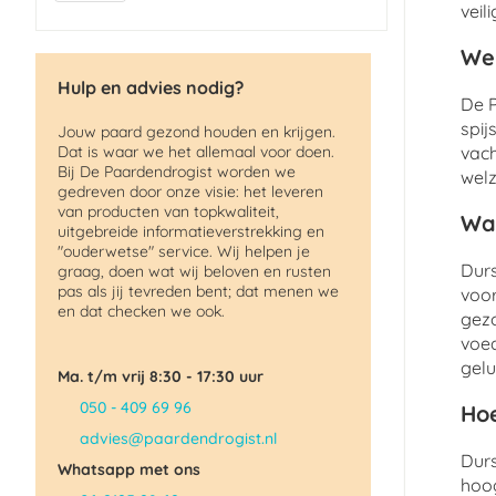
veil
Wel
Hulp en advies nodig?
De P
spij
Jouw paard gezond houden en krijgen.
Dat is waar we het allemaal voor doen.
vach
Bij De Paardendrogist worden we
welz
gedreven door onze visie: het leveren
van producten van topkwaliteit,
Wat
uitgebreide informatieverstrekking en
"ouderwetse" service. Wij helpen je
Durs
graag, doen wat wij beloven en rusten
pas als jij tevreden bent; dat menen we
voor
en dat checken we ook.
gezo
voed
gelu
Ma. t/m vrij 8:30 - 17:30 uur
050 - 409 69 96
Hoe
advies@paardendrogist.nl
Durs
Whatsapp met ons
hoog