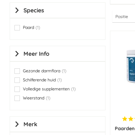
Species
Paard
1
item
Meer Info
Gezonde darmflora
1
item
Schilferende huid
1
item
Volledige supplementen
1
item
Weerstand
1
item
Merk
Paarden