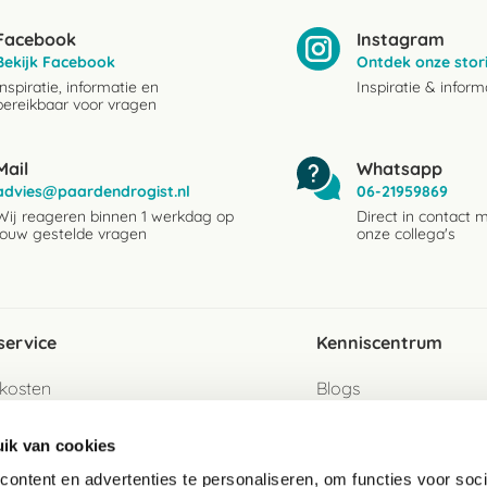
Facebook
Instagram
Bekijk Facebook
Ontdek onze stor
Inspiratie, informatie en
Inspiratie & inform
bereikbaar voor vragen
Mail
Whatsapp
advies@paardendrogist.nl
06-21959869
Wij reageren binnen 1 werkdag op
Direct in contact 
jouw gestelde vragen
onze collega's
service
Kenniscentrum
kosten
Blogs
ervice
Ingredientenwijzer
ik van cookies
jzen
Merken
ontent en advertenties te personaliseren, om functies voor soci