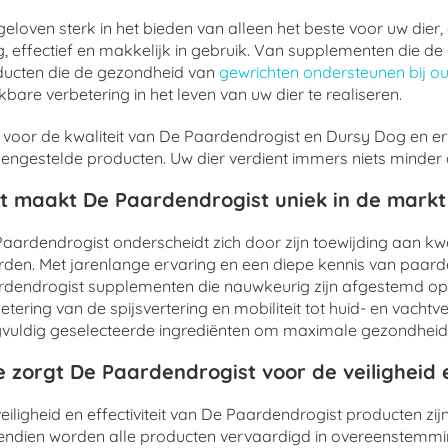
eloven sterk in het bieden van alleen het beste voor uw dier
ig, effectief en makkelijk in gebruik. Van supplementen die
ducten die de gezondheid van
gewrichten ondersteunen bij o
bare verbetering in het leven van uw dier te realiseren.
 voor de kwaliteit van De Paardendrogist en Dursy Dog en er
ngestelde producten. Uw dier verdient immers niets minder da
t maakt De Paardendrogist uniek in de mark
aardendrogist onderscheidt zich door zijn toewijding aan kwa
den. Met jarenlange ervaring en een diepe kennis van paarde
dendrogist supplementen die nauwkeurig zijn afgestemd op
etering van de spijsvertering en mobiliteit tot huid- en vacht
vuldig geselecteerde ingrediënten om maximale gezondheid
 zorgt De Paardendrogist voor de veiligheid e
eiligheid en effectiviteit van De Paardendrogist producten zi
endien worden alle producten vervaardigd in overeenstemm