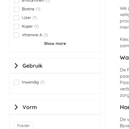
B-vitaminen
1
item
We g
Biotine
1
item
veil
IJzer
1
item
pro
Koper
1
merk
item
Vitamine A
1
item
Kies
Show more
same
Wa
Gebruik
De P
paar
Inwendig
1
Paar
item
verb
zorg
Hoe
Vorm
De v
Bov
Poeder