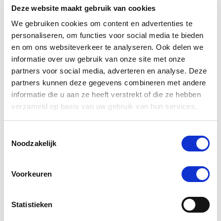
Deze website maakt gebruik van cookies
We gebruiken cookies om content en advertenties te
personaliseren, om functies voor social media te bieden
en om ons websiteverkeer te analyseren. Ook delen we
informatie over uw gebruik van onze site met onze
partners voor social media, adverteren en analyse. Deze
partners kunnen deze gegevens combineren met andere
informatie die u aan ze heeft verstrekt of die ze hebben
verzameld op basis van uw gebruik van hun services.
3.8
8 Beoordelingen
star
Sectolin Anti-Bite Spray 500 ml
rating
Toestemmingsselectie
Noodzakelijk
Nog maar 1 beschikbaar
€ 14,20
€ 14,95
Voorkeuren
Statistieken
-5 %