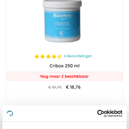
4.5
6 Beoordelingen
star
Cribox 250 ml
rating
Nog maar 2 beschikbaar
€ 18,76
€ 19,75
-5 %