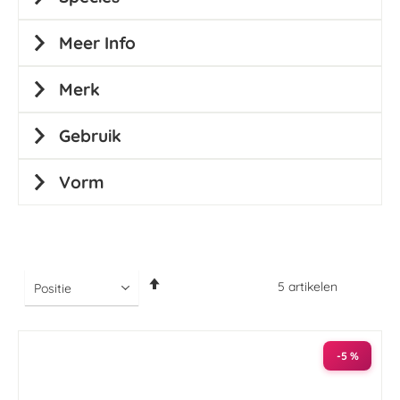
Meer Info
Merk
Gebruik
Vorm
Van
5
artikelen
hoog
naar
laag
sorteren
-5 %