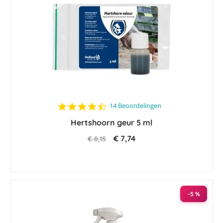
4.5
14 Beoordelingen
star
Hertshoorn geur 5 ml
rating
€ 7,74
€ 8,15
-5 %