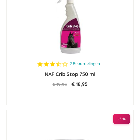
3.5
2 Beoordelingen
star
NAF Crib Stop 750 ml
rating
€ 18,95
€ 19,95
-5 %