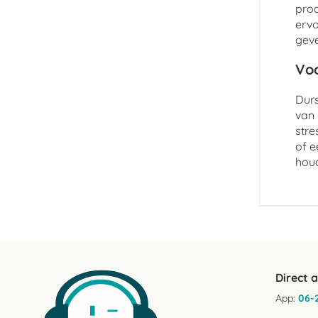
prod
ervo
geve
Voo
Durs
van 
stre
of e
hou
Direct 
App:
06-