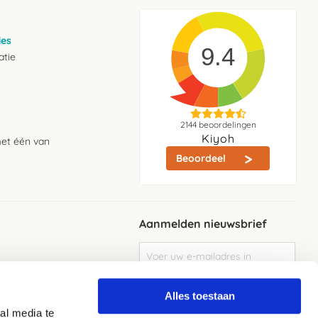
ies
9.4
atie
2144
beoordelingen
Kiyoh
met één van
Beoordeel
Aanmelden nieuwsbrief
Abonneer
u
op
Meld je aan
onze
Alles toestaan
nieuwsbrief
al media te
Elke week de beste acties en het laaste