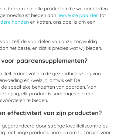
, en daarom zijn alle producten die we aanbieden
 de gemoedsrust bieden aan
nerveuze paarden
tot
udere honden
en katten, ons doel is om een
vaar zelf de voordelen van onze zorgvuldig
n het beste, en dat is precies wat wij bieden.
t voor paardensupplementen?
liteit en innovatie in de gezondheidszorg van
nvoeding en -welzijn, ontwikkelt De
 de specifieke behoeften van paarden. Van
verzorging, elk product is samengesteld met
svoordelen te bieden.
n effectiviteit van zijn producten?
jn gegarandeerd door strenge kwaliteitscontroles.
ing met hoge productienormen om te zorgen voor