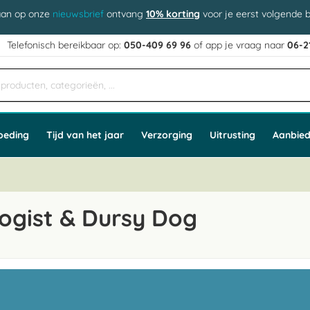
aan op onze
nieuwsbrief
ontvang
10% korting
voor je eerst volgende b
j
Telefonisch bereikbaar op:
050-409 69 96
of app
e vraag naar
06-2
oeding
Tijd van het jaar
Verzorging
Uitrusting
Aanbied
ogist & Dursy Dog