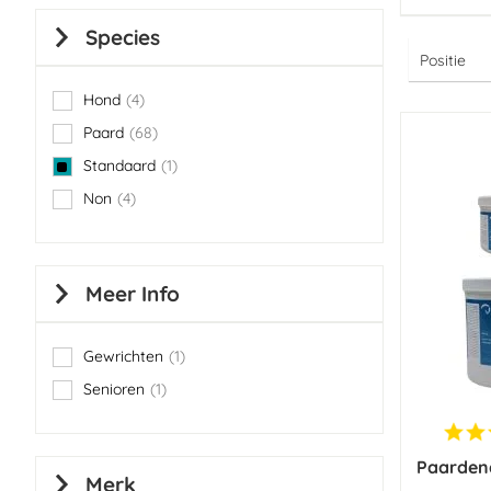
Species
Hond
4
items
Paard
68
items
Standaard
1
item
Non
4
items
Meer Info
Gewrichten
1
item
Senioren
1
item
Paardend
Merk