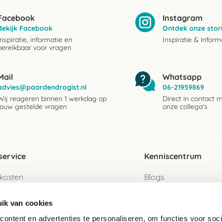
Facebook
Instagram
Bekijk Facebook
Ontdek onze stor
Inspiratie, informatie en
Inspiratie & inform
bereikbaar voor vragen
Mail
Whatsapp
advies@paardendrogist.nl
06-21959869
Wij reageren binnen 1 werkdag op
Direct in contact 
jouw gestelde vragen
onze collega's
service
Kenniscentrum
kosten
Blogs
ervice
Ingredientenwijzer
ik van cookies
jzen
Merken
ontent en advertenties te personaliseren, om functies voor soci