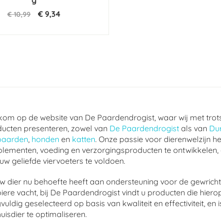
g
€ 9,34
€ 10,99
om op de website van De Paardendrogist, waar wij met trot
ucten presenteren, zowel van
De Paardendrogist
als van
Du
paarden
,
honden
en
katten
. Onze passie voor dierenwelzijn he
lementen, voeding en verzorgingsproducten te ontwikkelen,
uw geliefde viervoeters te voldoen.
w dier nu behoefte heeft aan ondersteuning voor de gewrichte
ere vacht, bij De Paardendrogist vindt u producten die hierop
vuldig geselecteerd op basis van kwaliteit en effectiviteit, 
uisdier te optimaliseren.