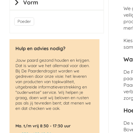
Vorm
We g
veil
pro
Poeder
merk
Kies
same
Hulp en advies nodig?
Wa
Jouw paard gezond houden en krijgen.
Dat is waar we het allemaal voor doen.
Bij De Paardendrogist worden we
De P
gedreven door onze visie: het leveren
paar
van producten van topkwaliteit,
Paar
uitgebreide informatieverstrekking en
verb
"ouderwetse" service. Wij helpen je
graag, doen wat wij beloven en rusten
zorg
pas als jij tevreden bent; dat menen we
en dat checken we ook.
Hoe
De v
Ma. t/m vrij 8:30 - 17:30 uur
Bov