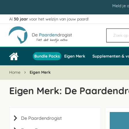
Meld je 
Al
30 jaar
voor het welzijn van jouw paard!
Ga
naar
de
inhoud
Bundle Packs
Eigen Merk
Supplementen & v
Home
Eigen Merk
Eigen Merk: De Paardendr
De Paardendrogist