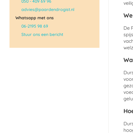
050 - 409 69 96
veil
advies@paardendrogist.nl
Wel
Whatsapp met ons
06-2195 98 69
De P
spij
Stuur ons een bericht
vach
welz
Wat
Durs
voor
gezo
voed
gelu
Hoe
Durs
hoog