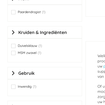
Paardendrogist
1
item
Kruiden & Ingrediënten
Duivelsklauw
1
item
MSM zwavel
1
item
Welk
prod
uw
supp
Gebruik
van 
Of u
Inwendig
1
item
mooi
zorg
uw h