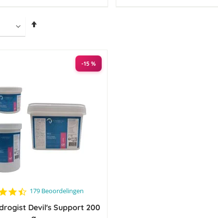
Van
hoog
naar
laag
sorteren
-15 %
4.4
179 Beoordelingen
star
rogist Devil's Support 200
rating