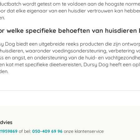
uctbatch wordt getest om te voldoen aan de hoogste normen
or dat elke eigenaar van een huisdier vertrouwen kan hebben 
n.
r welke specifieke behoeften van huisdieren
y Dog biedt een uitgebreide reeks producten die zijn ontwo
huisdieren, waaronder voedingsondersteuning, verbetering v
ss en angst, en ondersteuning van de huid- en vachtgezondhe
en kat met specifieke dieetvereisten, Dursy Dog heeft een op
den.
advies
21959869
of bel:
050-409 69 96
onze klantenservice