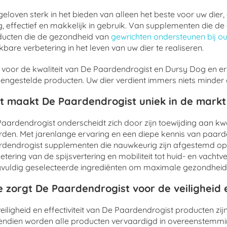
eloven sterk in het bieden van alleen het beste voor uw dier
ig, effectief en makkelijk in gebruik. Van supplementen die
ducten die de gezondheid van
gewrichten ondersteunen bij o
bare verbetering in het leven van uw dier te realiseren.
 voor de kwaliteit van De Paardendrogist en Dursy Dog en er
ngestelde producten. Uw dier verdient immers niets minder da
t maakt De Paardendrogist uniek in de mark
aardendrogist onderscheidt zich door zijn toewijding aan kwa
den. Met jarenlange ervaring en een diepe kennis van paarde
dendrogist supplementen die nauwkeurig zijn afgestemd op
etering van de spijsvertering en mobiliteit tot huid- en vacht
vuldig geselecteerde ingrediënten om maximale gezondheid
 zorgt De Paardendrogist voor de veiligheid e
eiligheid en effectiviteit van De Paardendrogist producten zi
endien worden alle producten vervaardigd in overeenstemm