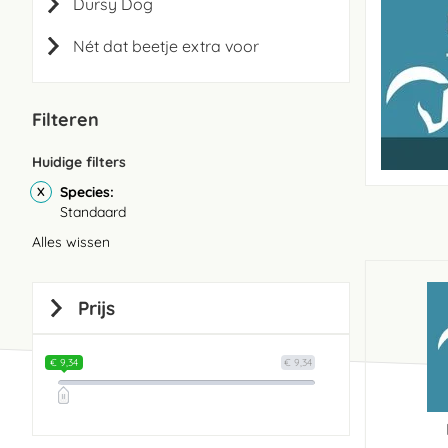
Dursy Dog
Nét dat beetje extra voor
Filteren
Huidige filters
Species
Standaard
Alles wissen
Prijs
€ 9,34
€ 9,34