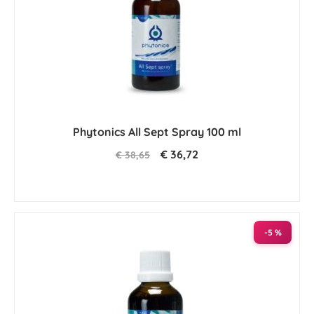
Phytonics All Sept Spray 100 ml
€ 36,72
€ 38,65
-5 %