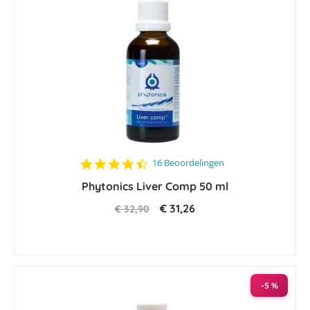
4.4
16 Beoordelingen
star
Phytonics Liver Comp 50 ml
rating
€ 31,26
€ 32,90
-5 %