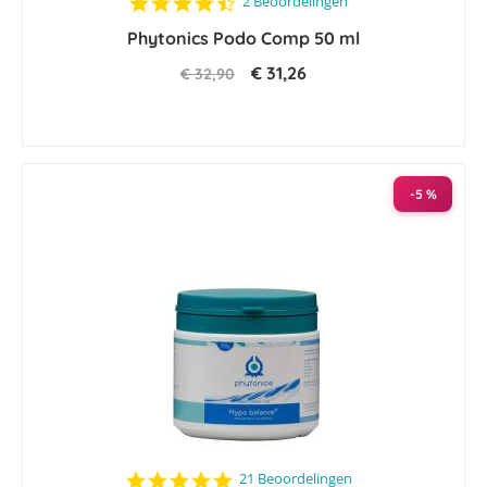
4.5
2 Beoordelingen
star
Phytonics Podo Comp 50 ml
rating
€ 31,26
€ 32,90
-5 %
5.0
21 Beoordelingen