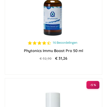
4.3
16 Beoordelingen
star
Phytonics Immu Boost Pro 50 ml
rating
€ 31,26
€ 32,90
-5 %