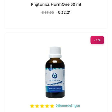
Phytonics HormOne 50 ml
rating
€ 32,21
€ 33,90
-5 %
4.9
9 Beoordelingen
star