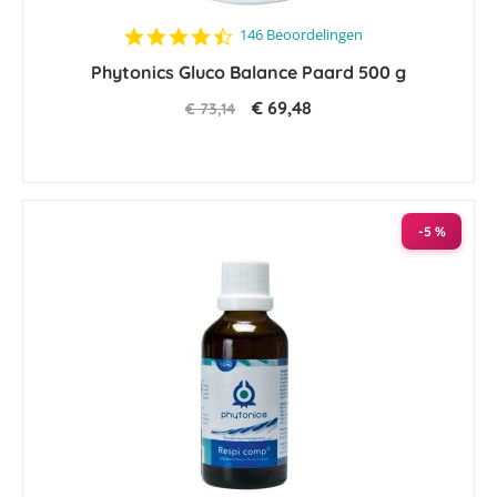
4.6
146 Beoordelingen
star
Phytonics Gluco Balance Paard 500 g
rating
€ 69,48
€ 73,14
-5 %