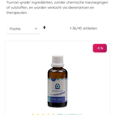
'human-grade' ingrediënten, zonder chemische toevoegingen
of vulstoffen, en worden verkocht via dierenartsen en
therapeuten.
Van
1
-
36
/
45
artikelen
hoog
naar
laag
sorteren
-5 %