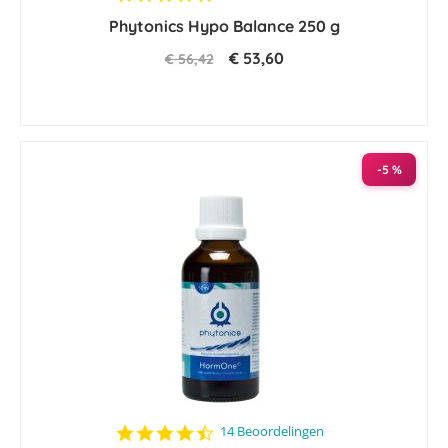
star
Phytonics Hypo Balance 250 g
rating
€ 53,60
€ 56,42
-5 %
4.7
14 Beoordelingen
star