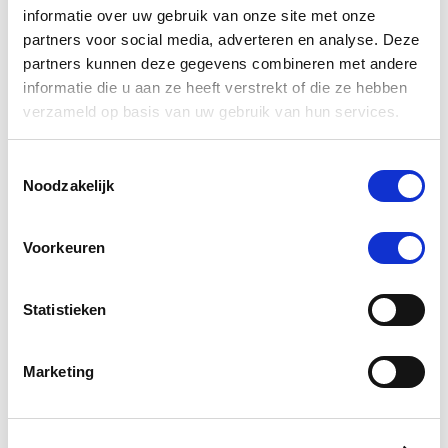
informatie over uw gebruik van onze site met onze
partners voor social media, adverteren en analyse. Deze
partners kunnen deze gegevens combineren met andere
4.0
informatie die u aan ze heeft verstrekt of die ze hebben
10 Beoordelingen
star
verzameld op basis van uw gebruik van hun services.
Phytonics Strezz 50 ml
rating
Nog maar 2 beschikbaar
Toestemmingsselectie
Noodzakelijk
€ 35,86
€ 37,75
Voorkeuren
-5 %
Statistieken
Marketing