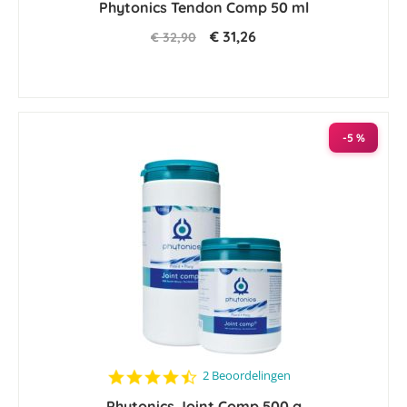
Phytonics Tendon Comp 50 ml
rating
€ 31,26
€ 32,90
-5 %
4.5
2 Beoordelingen
star
Phytonics Joint Comp 500 g
rating