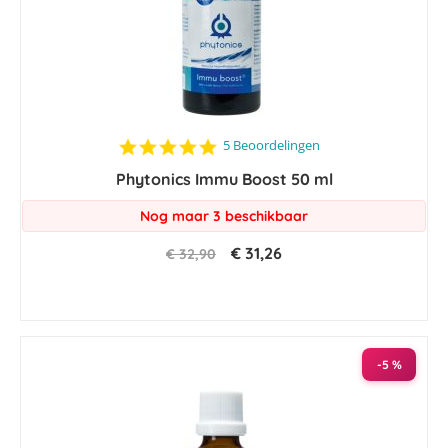
5.0
5 Beoordelingen
star
Phytonics Immu Boost 50 ml
rating
Nog maar 3 beschikbaar
€ 31,26
€ 32,90
-5 %