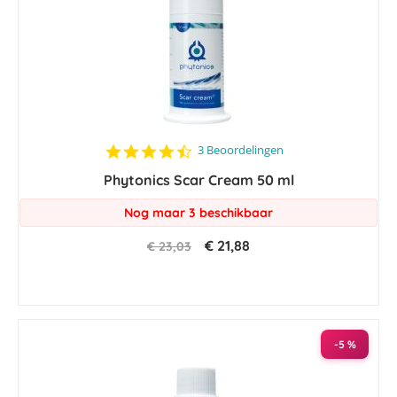
4.7
3 Beoordelingen
star
Phytonics Scar Cream 50 ml
rating
Nog maar 3 beschikbaar
€ 21,88
€ 23,03
-5 %