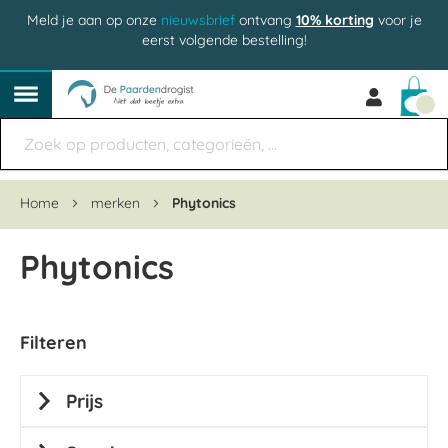
Meld je aan op onze
nieuwsbrief
ontvang
10% korting
voor je
eerst volgende bestelling!
Win
Home
merken
Phytonics
Phytonics
Filteren
Prijs