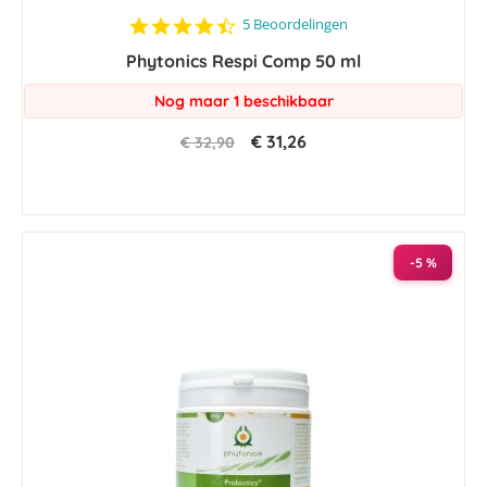
4.4
5 Beoordelingen
star
Phytonics Respi Comp 50 ml
rating
Nog maar 1 beschikbaar
€ 31,26
€ 32,90
-5 %