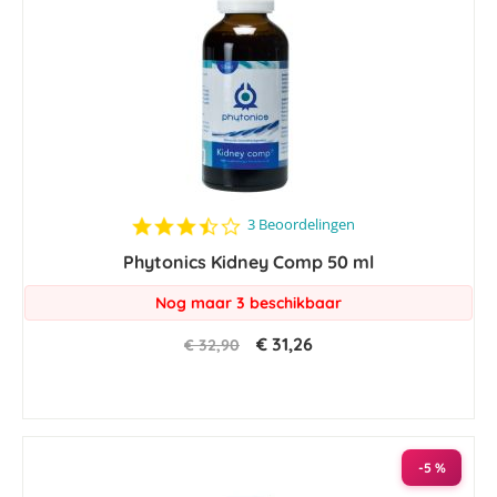
3.7
3 Beoordelingen
star
Phytonics Kidney Comp 50 ml
rating
Nog maar 3 beschikbaar
€ 31,26
€ 32,90
-5 %