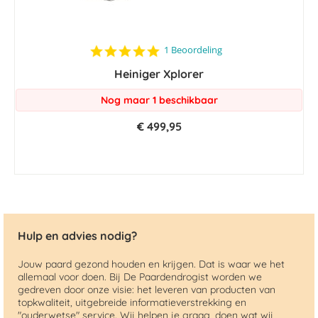
5.0
1 Beoordeling
star
Heiniger Xplorer
rating
Nog maar 1 beschikbaar
€ 499,95
Hulp en advies nodig?
Jouw paard gezond houden en krijgen. Dat is waar we het
allemaal voor doen. Bij De Paardendrogist worden we
gedreven door onze visie: het leveren van producten van
topkwaliteit, uitgebreide informatieverstrekking en
"ouderwetse" service. Wij helpen je graag, doen wat wij