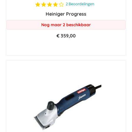
4.0
2 Beoordelingen
star
Heiniger Progress
rating
Nog maar 2 beschikbaar
€ 359,00