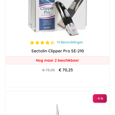
4.6
19 Beoordelingen
star
Sectolin Clipper Pro SE-210
rating
Nog maar 2 beschikbaar
€ 70,25
€ 73,95
-5 %