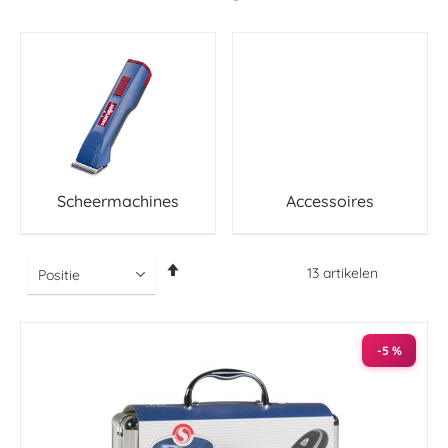
Scheermachines
Accessoires
Van
13
artikelen
hoog
naar
laag
sorteren
-5 %