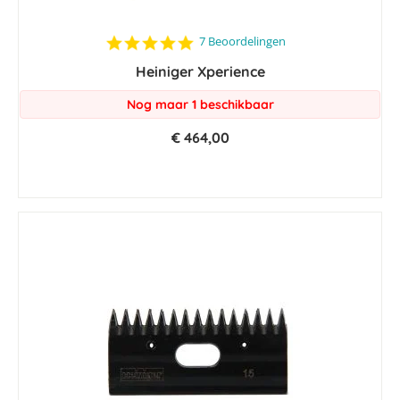
5.0
7 Beoordelingen
star
Heiniger Xperience
rating
Nog maar 1 beschikbaar
€ 464,00