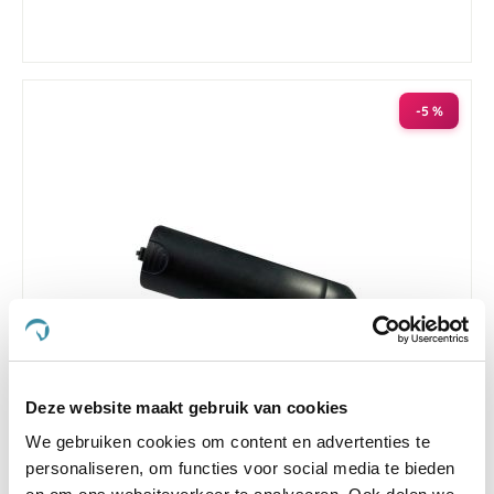
-5 %
Deze website maakt gebruik van cookies
Batterij Klepje Sectolin Clipper SE- 210
We gebruiken cookies om content en advertenties te
personaliseren, om functies voor social media te bieden
Nog maar 1 beschikbaar