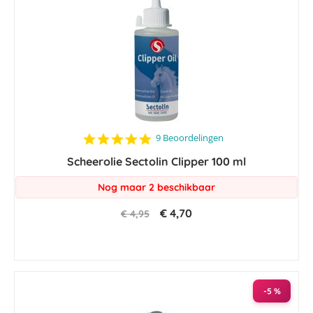
4.9
9 Beoordelingen
star
Scheerolie Sectolin Clipper 100 ml
rating
Nog maar 2 beschikbaar
€ 4,70
€ 4,95
-5 %