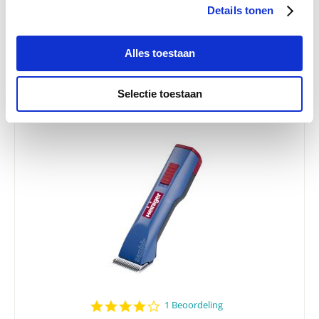
Details tonen
Nog maar 4 beschikbaar
€ 15,68
€ 16,50
Alles toestaan
Selectie toestaan
4.0
1 Beoordeling
star