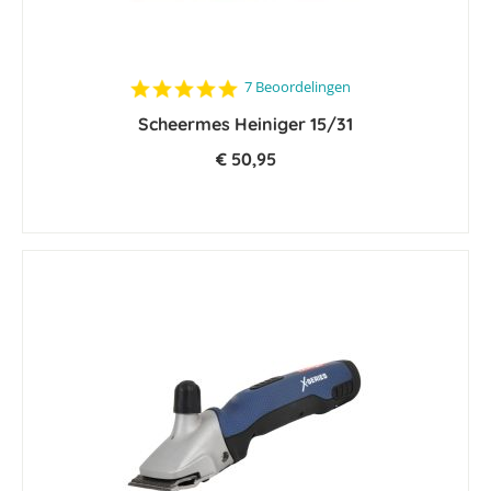
4.9
7 Beoordelingen
star
Scheermes Heiniger 15/31
rating
€ 50,95