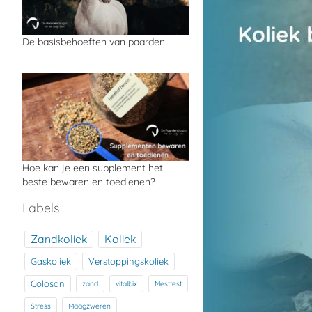
De basisbehoeften van paarden
Hoe kan je een supplement het
beste bewaren en toedienen?
Labels
Zandkoliek
Koliek
Gaskoliek
Verstoppingskoliek
Colosan
zand
vitalbix
Mesttest
Stress
Maagzweren