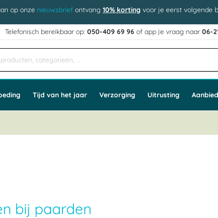
aan op onze
nieuwsbrief
ontvang
10% korting
voor je eerst volgende b
j
Telefonisch bereikbaar op:
050-409 69 96
of app
e vraag naar
06-2
oeding
Tijd van het jaar
Verzorging
Uitrusting
Aanbied
n bij paarden