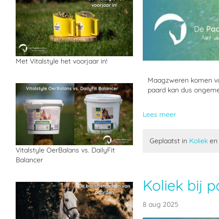
Met Vitalstyle het voorjaar in!
Maagzweren komen vaker
paard kan dus ongemerk
Lees meer
Geplaatst in
Koliek
e
Vitalstyle OerBalans vs. DailyFit
Balancer
Koliek bij 
8 aug 2025