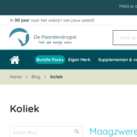
Meld je 
Al
30 jaar
voor het welzijn van jouw paard!
Ga
naar
de
inhoud
Bundle Packs
Eigen Merk
Supplementen & v
Home
Blog
Koliek
Koliek
Maagzwere