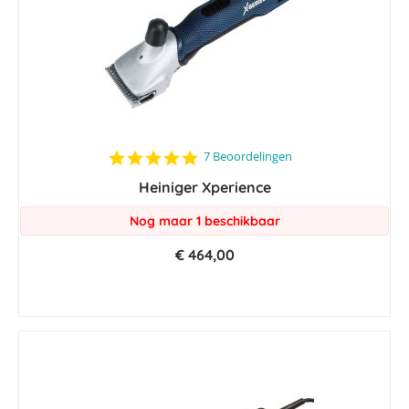
5.0
7 Beoordelingen
star
Heiniger Xperience
rating
Nog maar 1 beschikbaar
€ 464,00