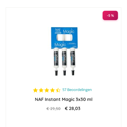
naar
laag
sorteren
-5 %
4.4
57 Beoordelingen
star
NAF Instant Magic 3x30 ml
rating
€ 28,03
€ 29,50