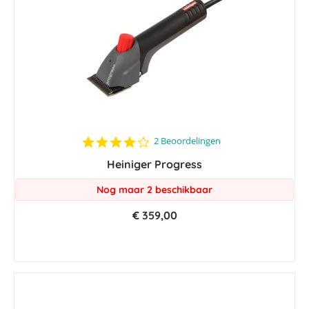
4.0
2 Beoordelingen
star
Heiniger Progress
rating
Nog maar 2 beschikbaar
€ 359,00