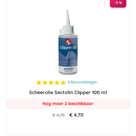
-5 %
4.9
9 Beoordelingen
star
Scheerolie Sectolin Clipper 100 ml
rating
Nog maar 2 beschikbaar
€ 4,70
€ 4,95