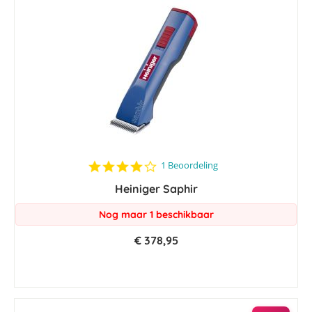
4.0
1 Beoordeling
star
Heiniger Saphir
rating
Nog maar 1 beschikbaar
€ 378,95