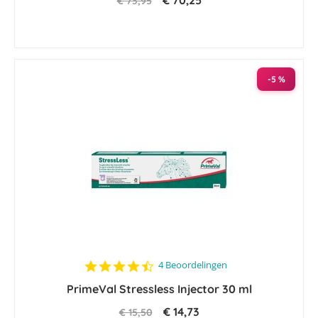
€ 70,25
€ 73,95
-5 %
4.5
4 Beoordelingen
star
PrimeVal Stressless Injector 30 ml
rating
€ 14,73
€ 15,50