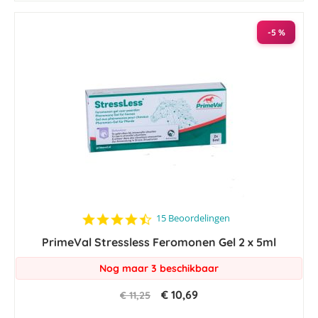
-5 %
4.7
15 Beoordelingen
star
PrimeVal Stressless Feromonen Gel 2 x 5ml
rating
Nog maar 3 beschikbaar
€ 10,69
€ 11,25