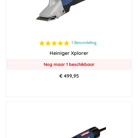
5.0
1 Beoordeling
star
Heiniger Xplorer
rating
Nog maar 1 beschikbaar
€ 499,95