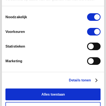
Toestemmingsselectie
Noodzakelijk
Batterij houder voor Sectolin Clipper SE 210
Nog maar 1 beschikbaar
Voorkeuren
€ 5,51
€ 5,80
Statistieken
Marketing
-5 %
Details tonen
Alles toestaan