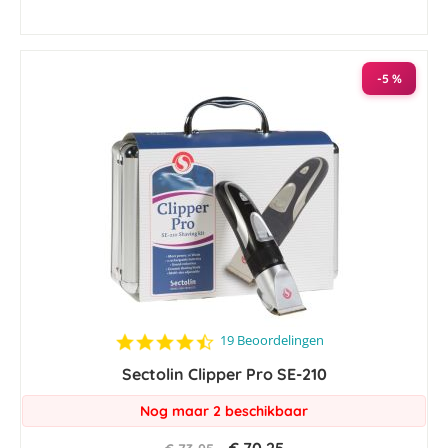
-5 %
4.6
19 Beoordelingen
star
Sectolin Clipper Pro SE-210
rating
Nog maar 2 beschikbaar