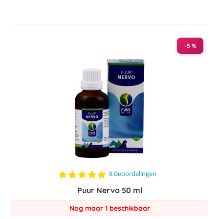
-5 %
4.8
8 Beoordelingen
star
Puur Nervo 50 ml
rating
Nog maar 1 beschikbaar