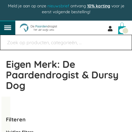
Meld je aan op onze
nieuwsbrief
ontvang
10% korting
voor je
eerst volgende bestelling!
Win
Eigen Merk: De
Paardendrogist & Dursy
Dog
Filteren