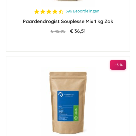
4.6
596 Beoordelingen
star
Paardendrogist Souplesse Mix 1 kg Zak
rating
€ 36,51
€ 42,95
-15 %