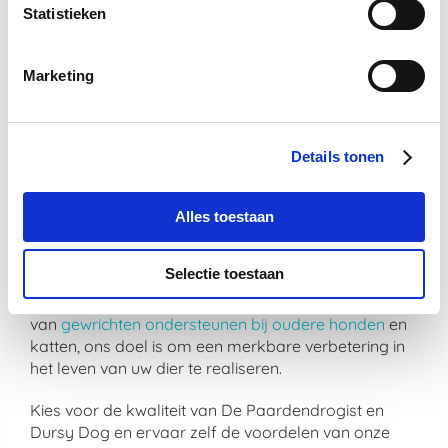
Statistieken
Of uw dier nu behoefte heeft aan ondersteuning
voor de gewrichten, een verbetering van de
spijsvertering, of een mooiere vacht, bij De
Marketing
Paardendrogist vindt u producten die hierop zijn
afgestemd. Elk product in ons assortiment is
zorgvuldig geselecteerd op basis van kwaliteit en
effectiviteit, en is ontwikkeld om de gezondheid en
Details tonen
het geluk van uw huisdier te optimaliseren.
We geloven sterk in het bieden van alleen het beste
Alles toestaan
voor uw dier, en daarom zijn alle producten die we
aanbieden veilig, effectief en makkelijk in gebruik.
Selectie toestaan
Van supplementen die de gemoedsrust bieden aan
nerveuze paarden
tot producten die de gezondheid
van
gewrichten ondersteunen bij oudere honden
en
katten, ons doel is om een merkbare verbetering in
het leven van uw dier te realiseren.
Kies voor de kwaliteit van De Paardendrogist en
Dursy Dog en ervaar zelf de voordelen van onze