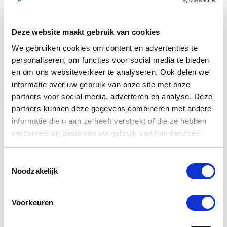
29 Beoordelingen
star
DursyDog Duivelsklauw Extra Vloeibaar 500 ml
rating
Deze website maakt gebruik van cookies
€ 20,53
€ 24,15
We gebruiken cookies om content en advertenties te
personaliseren, om functies voor social media te bieden
en om ons websiteverkeer te analyseren. Ook delen we
informatie over uw gebruik van onze site met onze
partners voor social media, adverteren en analyse. Deze
partners kunnen deze gegevens combineren met andere
Welkom op de website van De Paardendrogist,
informatie die u aan ze heeft verstrekt of die ze hebben
waar wij met trots een uitgebreid assortiment van
verzameld op basis van uw gebruik van hun services.
hoogwaardige producten presenteren, zowel van
De
Paardendrogist
als van
Dursy Dog
, gericht op de
welzijn en gezondheid van uw
paarden
,
honden
en
Toestemmingsselectie
katten
. Onze passie voor dierenwelzijn heeft ons
Noodzakelijk
ertoe aangezet een diversiteit aan supplementen,
voeding en verzorgingsproducten te ontwikkelen, die
Voorkeuren
speciaal zijn ontworpen om aan de behoeften van
uw geliefde viervoeters te voldoen.