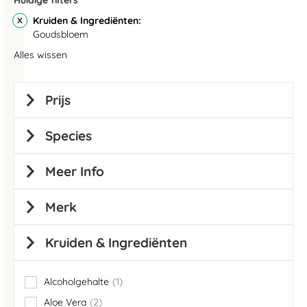
Huidige filters
Kruiden & Ingrediënten
Goudsbloem
Alles wissen
Prijs
Species
Meer Info
Merk
Kruiden & Ingrediënten
Alcoholgehalte
1
item
Aloe Vera
2