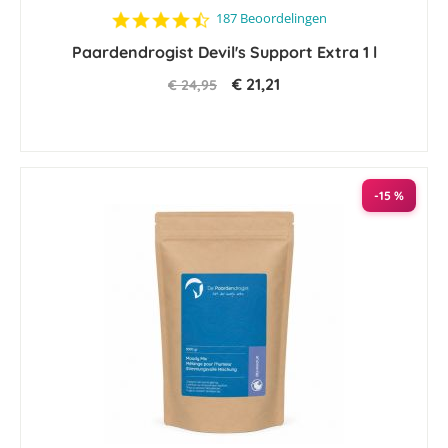
4.5
187 Beoordelingen
star
Paardendrogist Devil's Support Extra 1 l
rating
€ 21,21
€ 24,95
-15 %