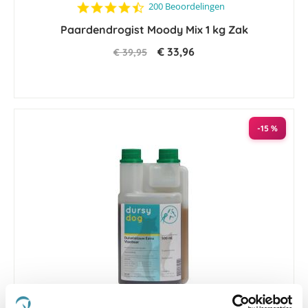
4.6
200 Beoordelingen
star
Paardendrogist Moody Mix 1 kg Zak
rating
€ 33,96
€ 39,95
-15 %
4.4