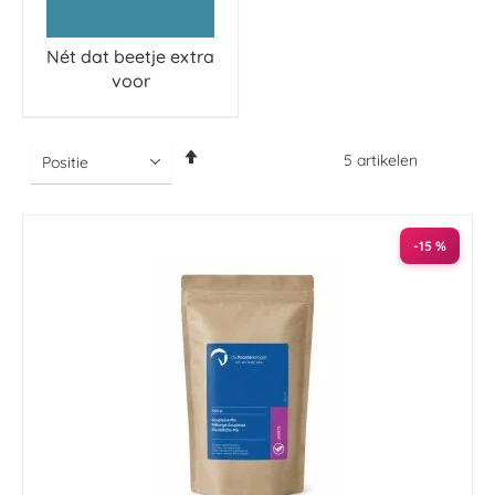
Nét dat beetje extra
voor
Van
5
artikelen
hoog
naar
laag
sorteren
-15 %