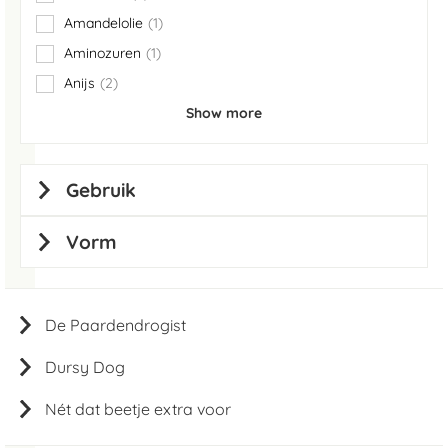
items
Amandelolie
1
item
Aminozuren
1
item
Anijs
2
items
Show more
Gebruik
Vorm
De Paardendrogist
Dursy Dog
Nét dat beetje extra voor