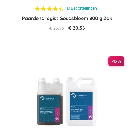
4.7
40 Beoordelingen
star
Paardendrogist Goudsbloem 800 g Zak
rating
€ 20,36
€ 23,95
-15 %