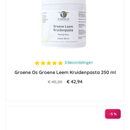
4.9
8 Beoordelingen
star
Groene Os Groene Leem Kruidenpasta 250 ml
rating
€ 42,94
€ 45,20
-5 %