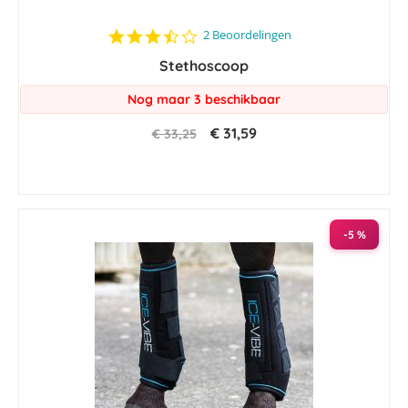
3.5
2 Beoordelingen
star
Stethoscoop
rating
Nog maar 3 beschikbaar
€ 31,59
€ 33,25
-5 %