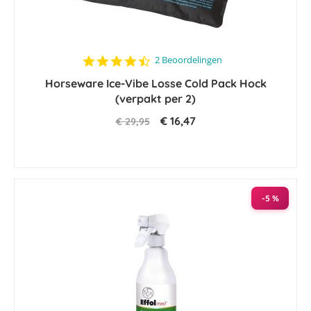
4.5
2 Beoordelingen
star
Horseware Ice-Vibe Losse Cold Pack Hock
rating
(verpakt per 2)
€ 16,47
€ 29,95
-5 %