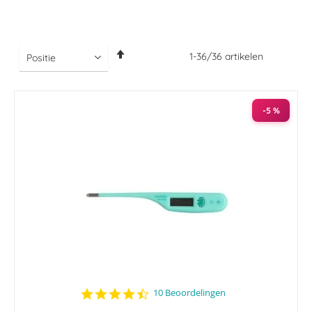
Van
1
-
36
/
36
artikelen
hoog
naar
laag
sorteren
-5 %
4.5
10 Beoordelingen
star