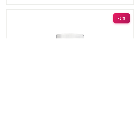
-5 %
Horse Master Antiphlogistine 1,5 kg
Nog maar 1 beschikbaar
€ 37,00
€ 38,95