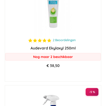
5.0
2 Beoordelingen
star
Audevard Ekylaxyl 250ml
rating
Nog maar 2 beschikbaar
€ 38,50
-5 %