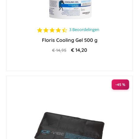
4.3
3 Beoordelingen
star
Floris Cooling Gel 500 g
rating
€ 14,20
€ 14,95
-45 %