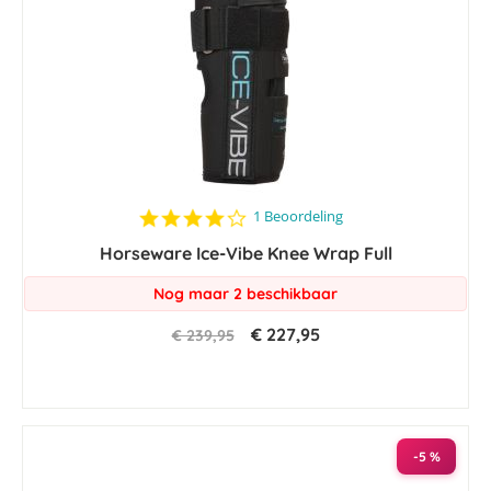
4.0
1 Beoordeling
star
Horseware Ice-Vibe Knee Wrap Full
rating
Nog maar 2 beschikbaar
€ 227,95
€ 239,95
-5 %