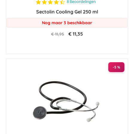
4.4
8 Beoordelingen
star
Sectolin Cooling Gel 250 ml
rating
Nog maar 3 beschikbaar
€ 11,35
€ 11,95
-5 %