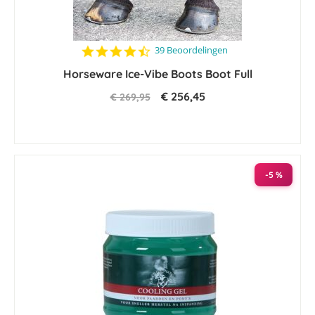
4.7
39 Beoordelingen
star
Horseware Ice-Vibe Boots Boot Full
rating
€ 256,45
€ 269,95
-5 %