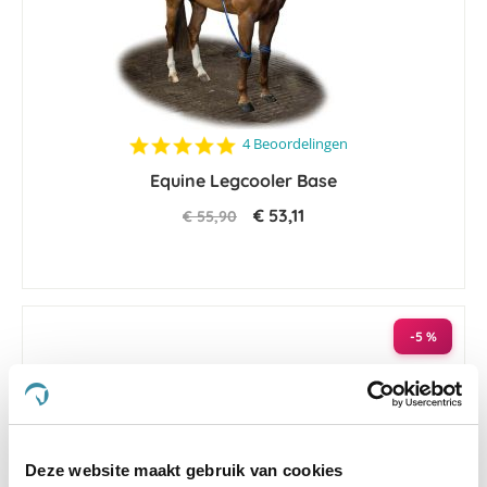
4.8
4 Beoordelingen
star
Equine Legcooler Base
rating
€ 53,11
€ 55,90
-5 %
Deze website maakt gebruik van cookies