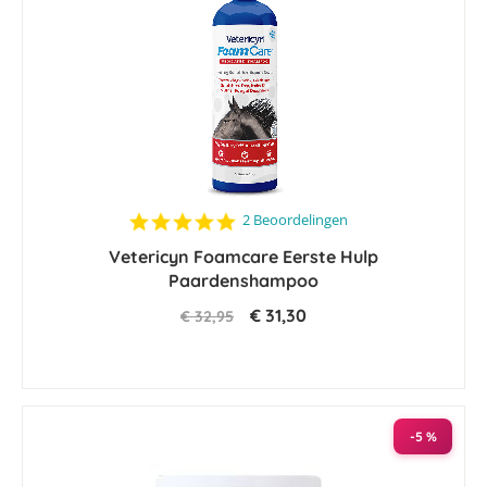
5.0
2 Beoordelingen
star
Vetericyn Foamcare Eerste Hulp
rating
Paardenshampoo
€ 31,30
€ 32,95
-5 %