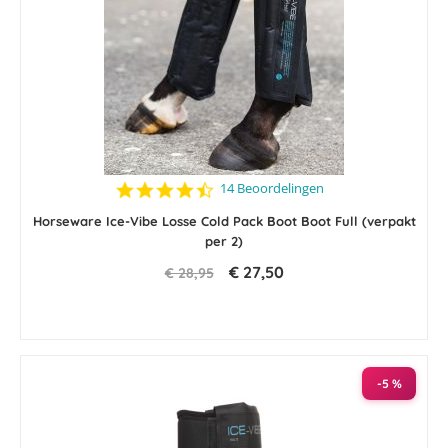
4.4
14 Beoordelingen
star
rating
Horseware Ice-Vibe Losse Cold Pack Boot Boot Full (verpakt
per 2)
€ 27,50
€ 28,95
-5 %