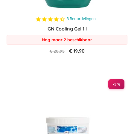
4.7
3 Beoordelingen
star
GN Cooling Gel 1 l
rating
Nog maar 2 beschikbaar
€ 19,90
€ 20,95
-5 %