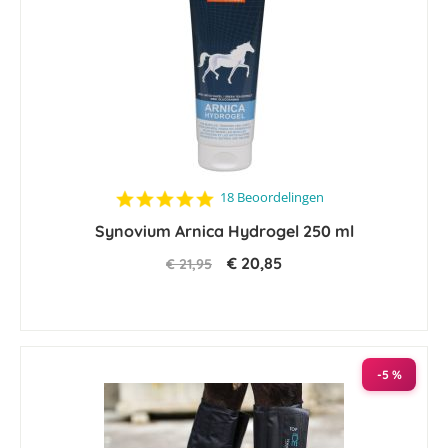
4.8
18 Beoordelingen
star
Synovium Arnica Hydrogel 250 ml
rating
€ 20,85
€ 21,95
-5 %