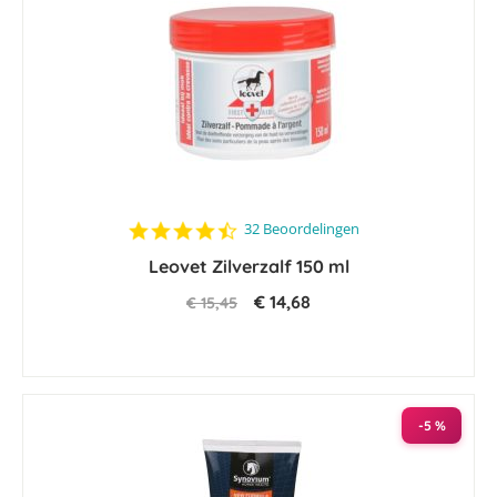
4.7
32 Beoordelingen
star
Leovet Zilverzalf 150 ml
rating
€ 14,68
€ 15,45
-5 %