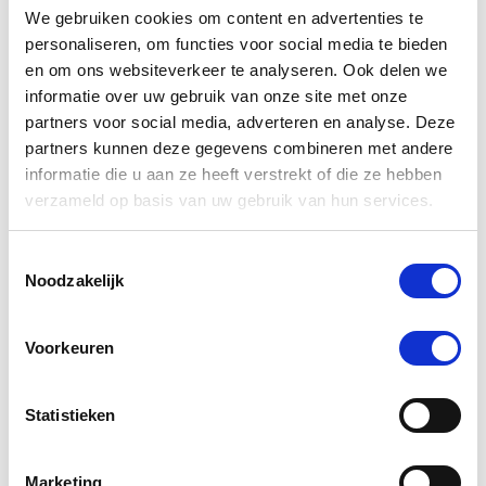
We gebruiken cookies om content en advertenties te
personaliseren, om functies voor social media te bieden
en om ons websiteverkeer te analyseren. Ook delen we
informatie over uw gebruik van onze site met onze
partners voor social media, adverteren en analyse. Deze
4.5
2 Beoordelingen
partners kunnen deze gegevens combineren met andere
star
Horseware Ice-Vibe Losse Trilstrip Alle Ice-Vibe
rating
informatie die u aan ze heeft verstrekt of die ze hebben
Boots
verzameld op basis van uw gebruik van hun services.
€ 72,15
€ 75,95
Toestemmingsselectie
Noodzakelijk
Voorkeuren
Statistieken
Marketing