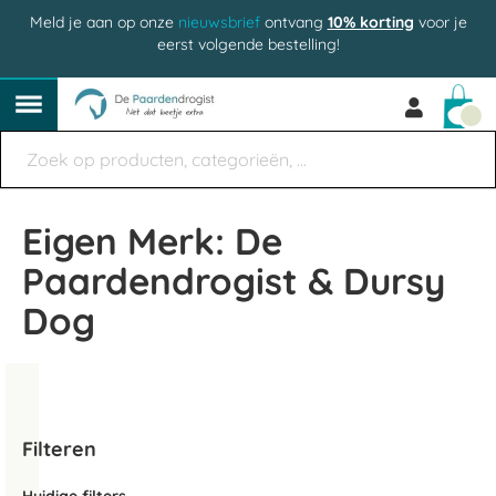
Meld je aan op onze
nieuwsbrief
ontvang
10% korting
voor je
eerst volgende bestelling!
Win
Eigen Merk: De
Paardendrogist & Dursy
Dog
Filteren