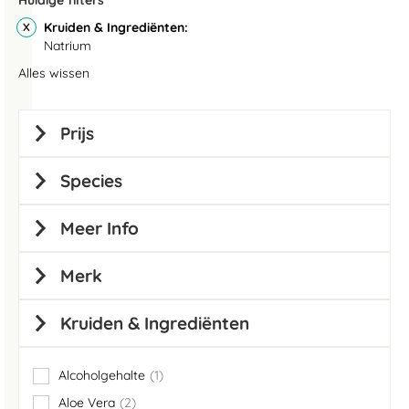
Huidige filters
Kruiden & Ingrediënten
Natrium
Alles wissen
Prijs
Species
Meer Info
Merk
Kruiden & Ingrediënten
Alcoholgehalte
1
item
Aloe Vera
2