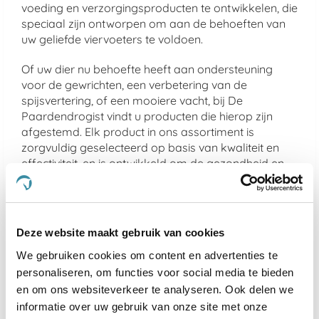
voeding en verzorgingsproducten te ontwikkelen, die
speciaal zijn ontworpen om aan de behoeften van
uw geliefde viervoeters te voldoen.
Of uw dier nu behoefte heeft aan ondersteuning
voor de gewrichten, een verbetering van de
spijsvertering, of een mooiere vacht, bij De
Paardendrogist vindt u producten die hierop zijn
afgestemd. Elk product in ons assortiment is
zorgvuldig geselecteerd op basis van kwaliteit en
effectiviteit, en is ontwikkeld om de gezondheid en
het geluk van uw huisdier te optimaliseren.
We geloven sterk in het bieden van alleen het beste
voor uw dier, en daarom zijn alle producten die we
Deze website maakt gebruik van cookies
aanbieden veilig, effectief en makkelijk in gebruik.
Van supplementen die de gemoedsrust bieden aan
We gebruiken cookies om content en advertenties te
nerveuze paarden
tot producten die de gezondheid
personaliseren, om functies voor social media te bieden
van
gewrichten ondersteunen bij oudere honden
en
en om ons websiteverkeer te analyseren. Ook delen we
katten, ons doel is om een merkbare verbetering in
informatie over uw gebruik van onze site met onze
het leven van uw dier te realiseren.