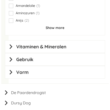
items
Amandelolie
1
item
Aminozuren
1
item
Anijs
2
items
Show more
Vitaminen & Mineralen
Gebruik
Vorm
De Paardendrogist
Dursy Dog