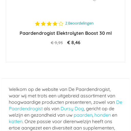
4.0
2 Beoordelingen
star
Paardendrogist Elektrolyten Boost 30 ml
rating
€ 8,46
€ 9,95
Welkom op de website van De Paardendrogist,
waar wij met trots een uitgebreid assortiment van
hoogwaardige producten presenteren, zowel van
De
Paardendrogist
als van
Dursy Dog
, gericht op de
welzijn en gezondheid van uw
paarden
,
honden
en
katten
. Onze passie voor dierenwelzijn heeft ons
ertoe aangezet een diversiteit aan supplementen,