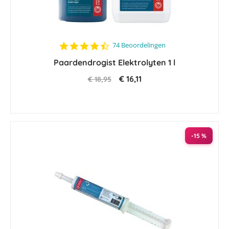
4.4
74 Beoordelingen
star
Paardendrogist Elektrolyten 1 l
rating
€ 16,11
€ 18,95
-15 %