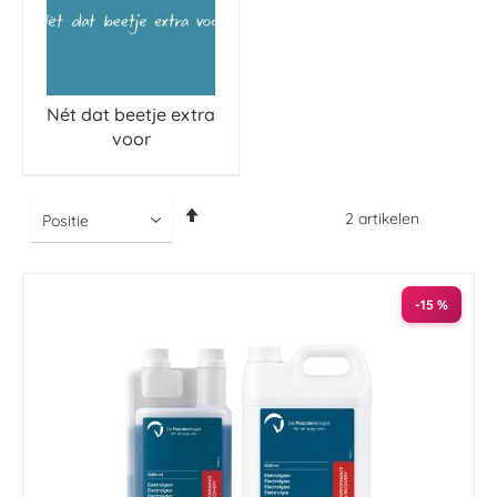
Nét dat beetje extra
voor
Van
2
artikelen
hoog
naar
laag
sorteren
-15 %