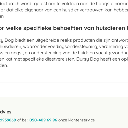
uctbatch wordt getest om te voldoen aan de hoogste normen
or dat elke eigenaar van een huisdier vertrouwen kan hebben 
n.
r welke specifieke behoeften van huisdieren
y Dog biedt een uitgebreide reeks producten die zijn ontwo
huisdieren, waaronder voedingsondersteuning, verbetering v
ss en angst, en ondersteuning van de huid- en vachtgezondhe
en kat met specifieke dieetvereisten, Dursy Dog heeft een op
den.
advies
21959869
of bel:
050-409 69 96
onze klantenservice