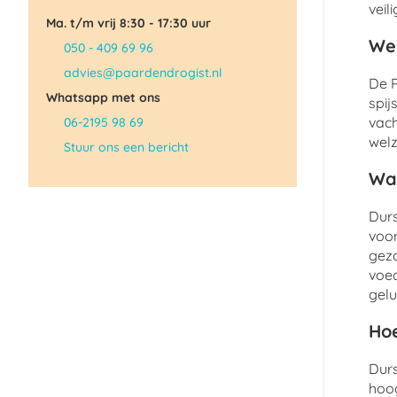
veil
Ma. t/m vrij 8:30 - 17:30 uur
Wel
050 - 409 69 96
advies@paardendrogist.nl
De P
Whatsapp met ons
spij
vach
06-2195 98 69
welz
Stuur ons een bericht
Wat
Durs
voor
gezo
voed
gelu
Hoe
Durs
hoog