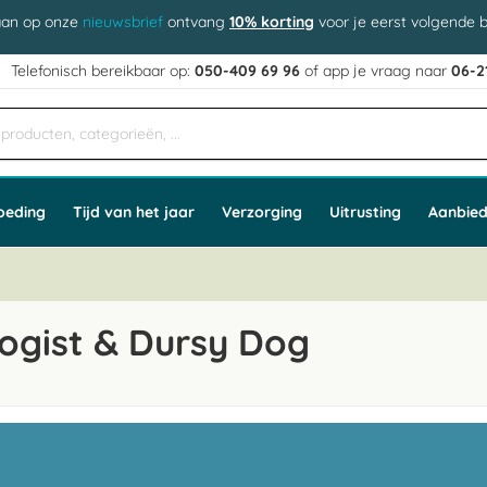
aan op onze
nieuwsbrief
ontvang
10% korting
voor je eerst volgende b
j
Telefonisch bereikbaar op:
050-409 69 96
of app
e vraag naar
06-2
oeding
Tijd van het jaar
Verzorging
Uitrusting
Aanbied
ogist & Dursy Dog