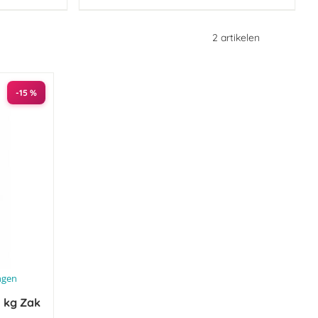
2
artikelen
-15 %
ngen
1 kg Zak