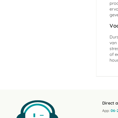
prod
ervo
geve
Voo
Durs
van 
stre
of e
hou
Direct 
App:
06-