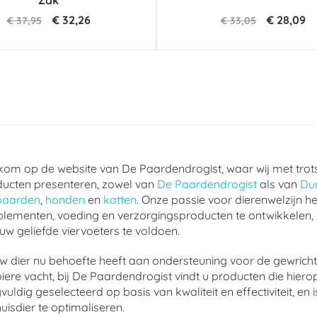
Zak
€ 32,26
€ 28,09
€ 37,95
€ 33,05
om op de website van De Paardendrogist, waar wij met trot
ucten presenteren, zowel van
De Paardendrogist
als van
Du
paarden
,
honden
en
katten
. Onze passie voor dierenwelzijn he
lementen, voeding en verzorgingsproducten te ontwikkelen,
uw geliefde viervoeters te voldoen.
w dier nu behoefte heeft aan ondersteuning voor de gewrichte
ere vacht, bij De Paardendrogist vindt u producten die hierop
vuldig geselecteerd op basis van kwaliteit en effectiviteit, 
uisdier te optimaliseren.