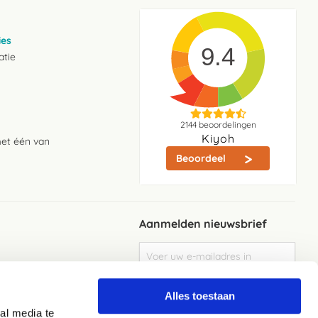
ies
9.4
atie
2144
beoordelingen
Kiyoh
met één van
Beoordeel
Aanmelden nieuwsbrief
Abonneer
u
op
Meld je aan
onze
Alles toestaan
nieuwsbrief
al media te
Elke week de beste acties en het laaste