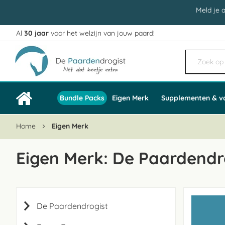
Meld je 
Al
30 jaar
voor het welzijn van jouw paard!
Ga
naar
de
inhoud
Bundle Packs
Eigen Merk
Supplementen & v
Home
Eigen Merk
Eigen Merk: De Paardendr
De Paardendrogist