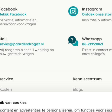
Facebook
Instagram
Bekijk Facebook
Ontdek onze stor
Inspiratie, informatie en
Inspiratie & inform
bereikbaar voor vragen
Mail
Whatsapp
advies@paardendrogist.nl
06-21959869
Wij reageren binnen 1 werkdag op
Direct in contact 
jouw gestelde vragen
onze collega's
service
Kenniscentrum
kosten
Blogs
ervice
Ingredientenwijzer
ik van cookies
jzen
Merken
ontent en advertenties te personaliseren, om functies voor soci