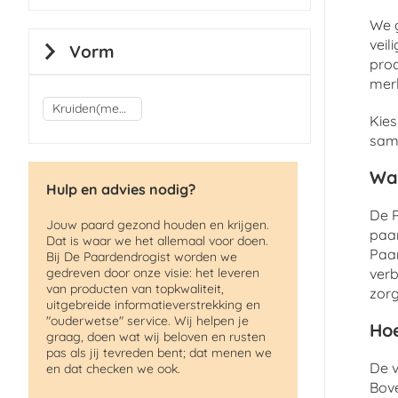
We g
veil
Vorm
pro
merk
Kruiden(mengsels)
Kies
same
Wa
Hulp en advies nodig?
De P
Jouw paard gezond houden en krijgen.
paar
Dat is waar we het allemaal voor doen.
Paar
Bij De Paardendrogist worden we
gedreven door onze visie: het leveren
verb
van producten van topkwaliteit,
zorg
uitgebreide informatieverstrekking en
"ouderwetse" service. Wij helpen je
Hoe
graag, doen wat wij beloven en rusten
pas als jij tevreden bent; dat menen we
De v
en dat checken we ook.
Bov