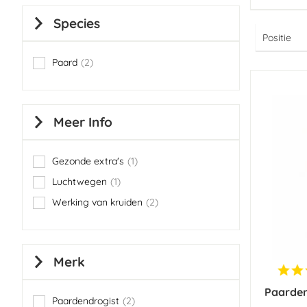
Species
Paard
2
items
Meer Info
Gezonde extra's
1
item
Luchtwegen
1
item
Werking van kruiden
2
items
Merk
Paarden
Paardendrogist
2
items