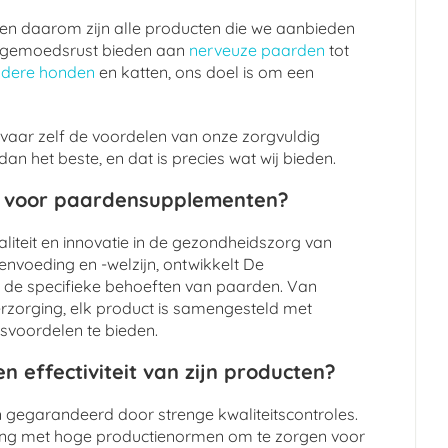
, en daarom zijn alle producten die we aanbieden
 de gemoedsrust bieden aan
nerveuze paarden
tot
udere honden
en katten, ons doel is om een
vaar zelf de voordelen van onze zorgvuldig
n het beste, en dat is precies wat wij bieden.
t voor paardensupplementen?
liteit en innovatie in de gezondheidszorg van
nvoeding en -welzijn, ontwikkelt De
 de specifieke behoeften van paarden. Van
verzorging, elk product is samengesteld met
svoordelen te bieden.
n effectiviteit van zijn producten?
jn gegarandeerd door strenge kwaliteitscontroles.
ing met hoge productienormen om te zorgen voor