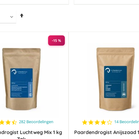
Van
hoog
naar
laag
sorteren
-15 %
4.5
4.1
282 Beoordelingen
14 Beoordeli
star
star
drogist Luchtweg Mix 1 kg
rating
Paardendrogist Anijszaad 
rating