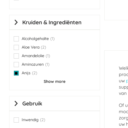
Kruiden & Ingrediënten
Alcoholgehalte
1
item
Aloe Vera
2
items
Amandelolie
1
item
Aminozuren
1
item
Welk
Anijs
2
prod
items
uw
Show more
supp
van 
Gebruik
Of u
mooi
zorg
Inwendig
2
items
uw h