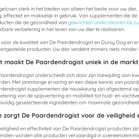
eloven sterk in het bieden van alleen het beste voor uw dier
ig, effectief en makkelijk in gebruik. Van supplementen die
ducten die de gezondheid van
gewrichten ondersteunen bij o
bare verbetering in het leven van uw dier te realiseren.
 voor de kwaliteit van De Paardendrogist en Dursy Dog en er
ngestelde producten. Uw dier verdient immers niets minder da
t maakt De Paardendrogist uniek in de mark
aardendrogist onderscheidt zich door zijn toewijding aan kwa
den. Met jarenlange ervaring en een diepe kennis van paarde
dendrogist supplementen die nauwkeurig zijn afgestemd op
etering van de spijsvertering en mobiliteit tot huid- en vacht
vuldig geselecteerde ingrediënten om maximale gezondheid
 zorgt De Paardendrogist voor de veiligheid e
eiligheid en effectiviteit van De Paardendrogist producten zi
endien worden alle producten vervaardigd in overeenstemm