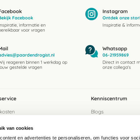
Facebook
Instagram
Bekijk Facebook
Ontdek onze stor
Inspiratie, informatie en
Inspiratie & inform
bereikbaar voor vragen
Mail
Whatsapp
advies@paardendrogist.nl
06-21959869
Wij reageren binnen 1 werkdag op
Direct in contact 
jouw gestelde vragen
onze collega's
service
Kenniscentrum
kosten
Blogs
ervice
Ingredientenwijzer
ik van cookies
jzen
Merken
ontent en advertenties te personaliseren, om functies voor soci