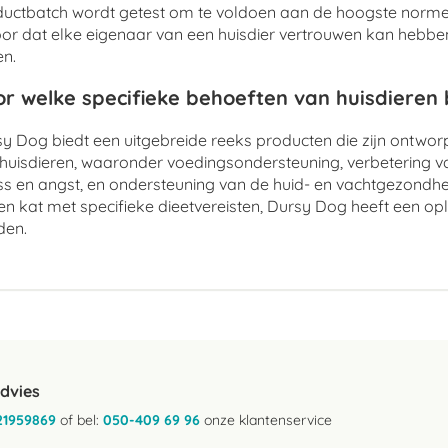
uctbatch wordt getest om te voldoen aan de hoogste normen
or dat elke eigenaar van een huisdier vertrouwen kan hebben 
n.
r welke specifieke behoeften van huisdieren
y Dog biedt een uitgebreide reeks producten die zijn ontwo
huisdieren, waaronder voedingsondersteuning, verbetering v
ss en angst, en ondersteuning van de huid- en vachtgezondhe
en kat met specifieke dieetvereisten, Dursy Dog heeft een op
den.
advies
21959869
of bel:
050-409 69 96
onze klantenservice