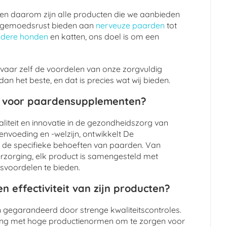
, en daarom zijn alle producten die we aanbieden
 de gemoedsrust bieden aan
nerveuze paarden
tot
udere honden
en katten, ons doel is om een
vaar zelf de voordelen van onze zorgvuldig
n het beste, en dat is precies wat wij bieden.
t voor paardensupplementen?
liteit en innovatie in de gezondheidszorg van
nvoeding en -welzijn, ontwikkelt De
 de specifieke behoeften van paarden. Van
verzorging, elk product is samengesteld met
svoordelen te bieden.
n effectiviteit van zijn producten?
jn gegarandeerd door strenge kwaliteitscontroles.
ing met hoge productienormen om te zorgen voor