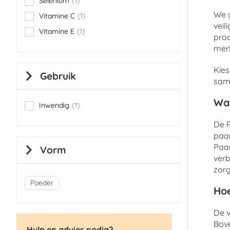
Selenium
1
item
We g
Vitamine C
1
item
veil
Vitamine E
1
item
pro
merk
Kies
Gebruik
same
Wa
Inwendig
1
item
De P
paar
Paar
Vorm
verb
zorg
Poeder
Hoe
De v
Bov
Hulp en advies nodig?