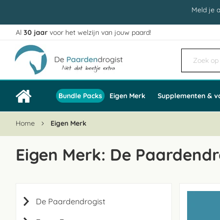
Meld je 
Al
30 jaar
voor het welzijn van jouw paard!
Ga
naar
de
inhoud
Bundle Packs
Eigen Merk
Supplementen & v
Home
Eigen Merk
Eigen Merk: De Paardendr
De Paardendrogist