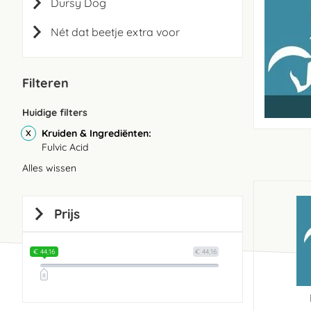
Dursy Dog
Nét dat beetje extra voor
Filteren
Huidige filters
Kruiden & Ingrediënten
Fulvic Acid
Alles wissen
Prijs
€ 44,16
€ 44,16