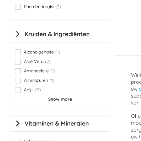
Paardendrogist
1
item
Kruiden & Ingrediënten
Alcoholgehalte
1
item
Aloe Vera
2
items
Amandelolie
1
item
Welk
Aminozuren
1
prod
item
uw
Anijs
2
items
supp
Show more
van 
Of u
Vitaminen & Mineralen
mooi
zorg
uw h