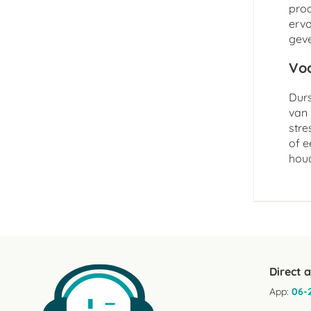
prod
ervo
geve
Voo
Durs
van 
stre
of e
hou
Direct 
App:
06-