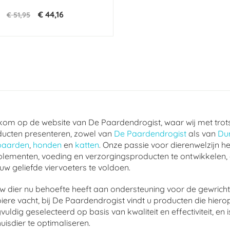
€ 44,16
€ 51,95
om op de website van De Paardendrogist, waar wij met trot
ucten presenteren, zowel van
De Paardendrogist
als van
Du
paarden
,
honden
en
katten
. Onze passie voor dierenwelzijn he
lementen, voeding en verzorgingsproducten te ontwikkelen,
uw geliefde viervoeters te voldoen.
w dier nu behoefte heeft aan ondersteuning voor de gewrichte
ere vacht, bij De Paardendrogist vindt u producten die hierop
vuldig geselecteerd op basis van kwaliteit en effectiviteit, 
uisdier te optimaliseren.