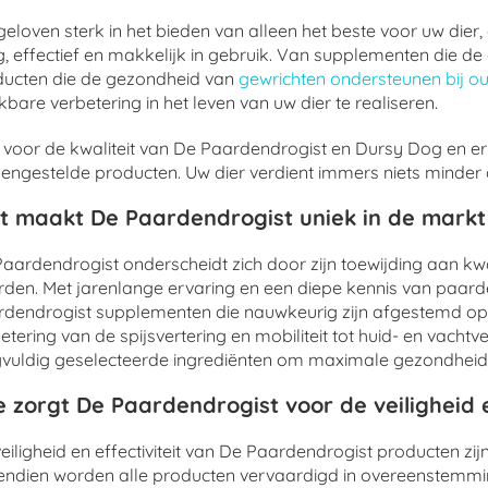
eloven sterk in het bieden van alleen het beste voor uw dier
ig, effectief en makkelijk in gebruik. Van supplementen die
ducten die de gezondheid van
gewrichten ondersteunen bij o
bare verbetering in het leven van uw dier te realiseren.
 voor de kwaliteit van De Paardendrogist en Dursy Dog en er
ngestelde producten. Uw dier verdient immers niets minder da
t maakt De Paardendrogist uniek in de mark
aardendrogist onderscheidt zich door zijn toewijding aan kwa
den. Met jarenlange ervaring en een diepe kennis van paarde
dendrogist supplementen die nauwkeurig zijn afgestemd op
etering van de spijsvertering en mobiliteit tot huid- en vacht
vuldig geselecteerde ingrediënten om maximale gezondheid
 zorgt De Paardendrogist voor de veiligheid e
eiligheid en effectiviteit van De Paardendrogist producten zi
endien worden alle producten vervaardigd in overeenstemm