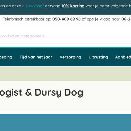
aan op onze
nieuwsbrief
ontvang
10% korting
voor je eerst volgende b
j
Telefonisch bereikbaar op:
050-409 69 96
of app
e vraag naar
06-2
oeding
Tijd van het jaar
Verzorging
Uitrusting
Aanbied
ogist & Dursy Dog