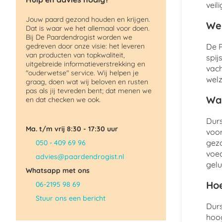
veil
Jouw paard gezond houden en krijgen.
Wel
Dat is waar we het allemaal voor doen.
Bij De Paardendrogist worden we
gedreven door onze visie: het leveren
De P
van producten van topkwaliteit,
spij
uitgebreide informatieverstrekking en
vach
"ouderwetse" service. Wij helpen je
welz
graag, doen wat wij beloven en rusten
pas als jij tevreden bent; dat menen we
Wat
en dat checken we ook.
Durs
Ma. t/m vrij 8:30 - 17:30 uur
voor
gezo
050 - 409 69 96
voed
advies@paardendrogist.nl
gelu
Whatsapp met ons
Hoe
06-2195 98 69
Stuur ons een bericht
Durs
hoog