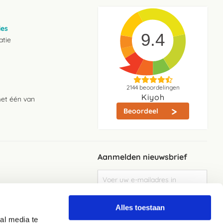
ies
9.4
atie
2144
beoordelingen
Kiyoh
met één van
Beoordeel
Aanmelden nieuwsbrief
Abonneer
u
op
Meld je aan
onze
Alles toestaan
nieuwsbrief
al media te
Elke week de beste acties en het laaste