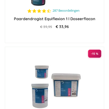
4.5
287 Beoordelingen
star
Paardendrogist Equiflexion 1 l Doseerflacon
rating
€ 33,96
€ 39,95
-15 %