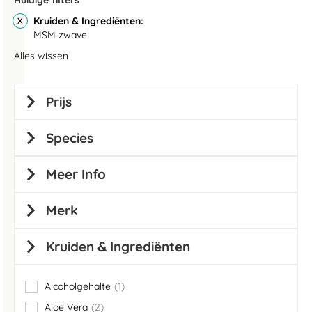
Huidige filters
Kruiden & Ingrediënten
MSM zwavel
Alles wissen
Prijs
Species
Meer Info
Merk
Kruiden & Ingrediënten
Alcoholgehalte
1
item
Aloe Vera
2