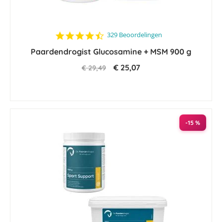
4.6
329 Beoordelingen
star
Paardendrogist Glucosamine + MSM 900 g
rating
€ 25,07
€ 29,49
-15 %