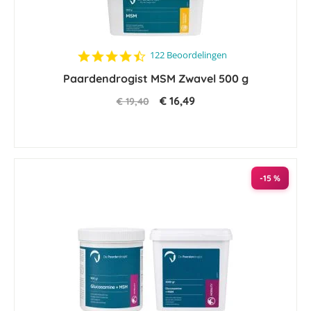
4.4
122 Beoordelingen
star
Paardendrogist MSM Zwavel 500 g
rating
€ 16,49
€ 19,40
-15 %