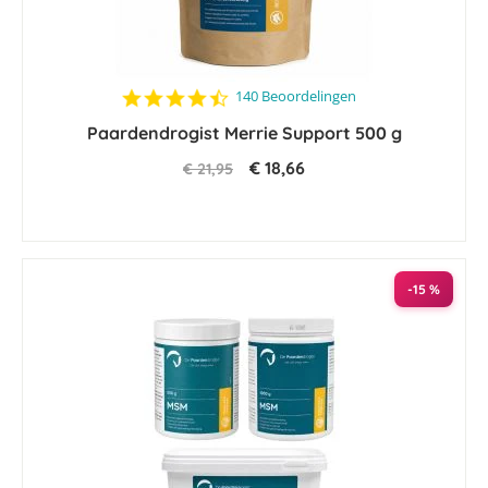
4.3
140 Beoordelingen
star
Paardendrogist Merrie Support 500 g
rating
€ 18,66
€ 21,95
-15 %