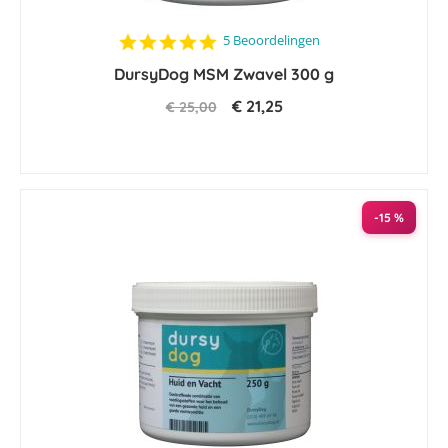
4.8
5 Beoordelingen
star
DursyDog MSM Zwavel 300 g
rating
€ 21,25
€ 25,00
-15 %