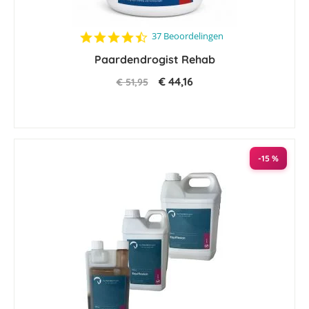
4.7
37 Beoordelingen
star
Paardendrogist Rehab
rating
€ 44,16
€ 51,95
-15 %