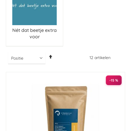
Nét dat beetje extra
voor
Van
12
artikelen
hoog
naar
laag
sorteren
-15 %