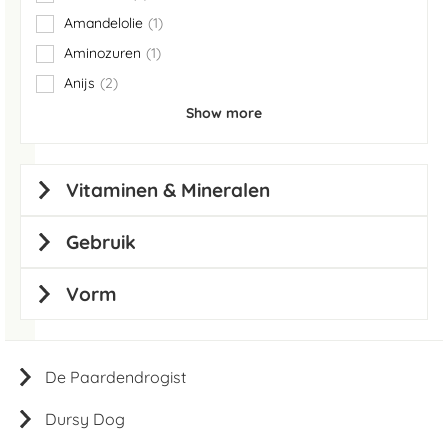
items
Amandelolie
1
item
Aminozuren
1
item
Anijs
2
items
Show more
Vitaminen & Mineralen
Gebruik
Vorm
De Paardendrogist
Dursy Dog