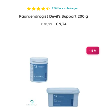
4.4
179 Beoordelingen
star
Paardendrogist Devil's Support 200 g
rating
€ 9,34
€ 10,99
-15 %