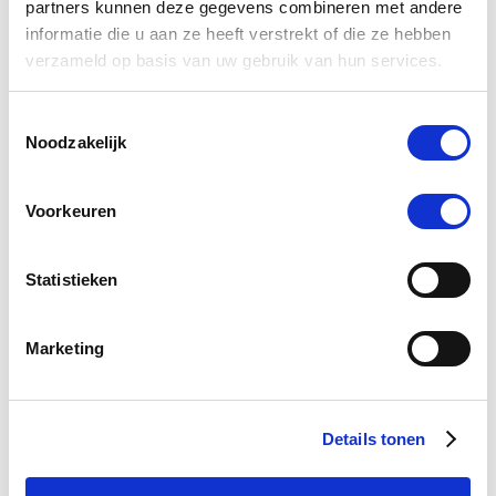
partners kunnen deze gegevens combineren met andere
informatie die u aan ze heeft verstrekt of die ze hebben
verzameld op basis van uw gebruik van hun services.
4.6
92 Beoordelingen
star
Paardendrogist Kootholte Zalf 200 ml
rating
Toestemmingsselectie
€ 11,01
€ 12,95
Noodzakelijk
Voorkeuren
-15 %
Statistieken
Marketing
Details tonen