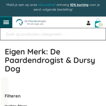
Meld je aan op onze
nieuwsbrief
ontvang
10% korting
voor je
eerst volgende bestelling!
Win
Eigen Merk: De
Paardendrogist & Dursy
Dog
Filteren