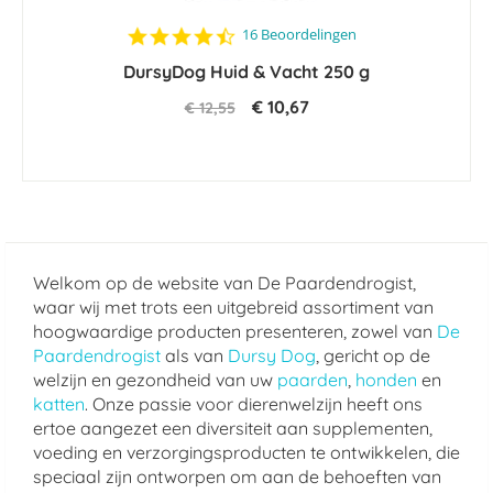
4.7
16 Beoordelingen
star
DursyDog Huid & Vacht 250 g
rating
€ 10,67
€ 12,55
Welkom op de website van De Paardendrogist,
waar wij met trots een uitgebreid assortiment van
hoogwaardige producten presenteren, zowel van
De
Paardendrogist
als van
Dursy Dog
, gericht op de
welzijn en gezondheid van uw
paarden
,
honden
en
katten
. Onze passie voor dierenwelzijn heeft ons
ertoe aangezet een diversiteit aan supplementen,
voeding en verzorgingsproducten te ontwikkelen, die
speciaal zijn ontworpen om aan de behoeften van