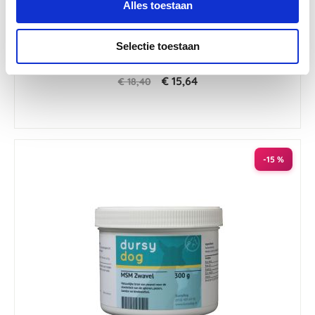
Alles toestaan
4.5
48 Beoordelingen
star
Selectie toestaan
DursyDog Duivelsklauw Extra 200g
rating
€ 15,64
€ 18,40
-15 %