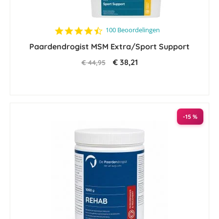
4.4
100 Beoordelingen
star
Paardendrogist MSM Extra/Sport Support
rating
€ 38,21
€ 44,95
-15 %