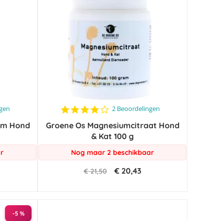
4.0
ngen
2 Beoordelingen
star
um Hond
Groene Os Magnesiumcitraat Hond
rating
& Kat 100 g
r
Nog maar 2 beschikbaar
€ 20,43
€ 21,50
-5 %