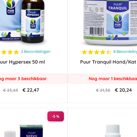
5.0
4.3
3 Beoordelingen
8 Beoordeli
star
star
uur Hypersex 50 ml
rating
Puur Tranquil Hond/Kat
rating
g maar 3 beschikbaar
Nog maar 1 beschikbaa
€ 22,47
€ 20,24
€ 23,65
€ 21,30
-5 %