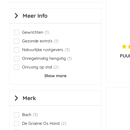
Meer Info
Gewrichten
1
item
Gezonde extra's
1
item
Natuurlijke rustgevers
3
items
PUUR
Onregelmatig hengstig
1
item
Onrustig op stal
2
items
Show more
Merk
Bach
3
items
De Groene Os Hond
2
items