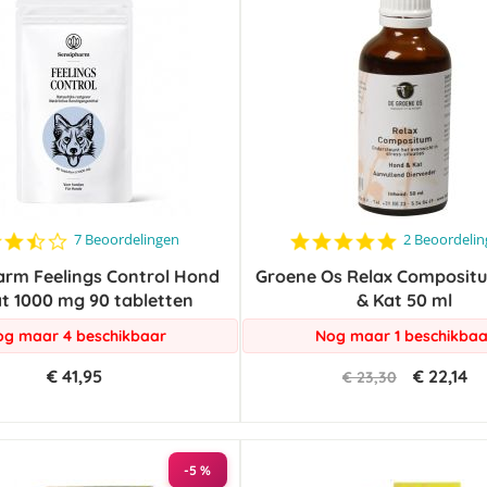
3.7
5.0
7 Beoordelingen
2 Beoordeli
star
star
arm Feelings Control Hond
rating
Groene Os Relax Composit
rating
t 1000 mg 90 tabletten
& Kat 50 ml
g maar 4 beschikbaar
Nog maar 1 beschikbaa
€ 41,95
€ 22,14
€ 23,30
-5 %