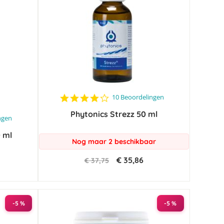
4.0
10 Beoordelingen
star
Phytonics Strezz 50 ml
rating
ngen
 ml
Nog maar 2 beschikbaar
€ 35,86
€ 37,75
-5 %
-5 %