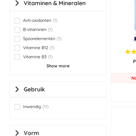
Vitaminen & Mineralen
Anti-oxidanten
1
item
B-vitaminen
1
item
Spoorelementen
1
item
Vitamine B12
1
item
Vitamine B3
1
item
P
Show more
No
Gebruik
Inwendig
11
items
Vorm