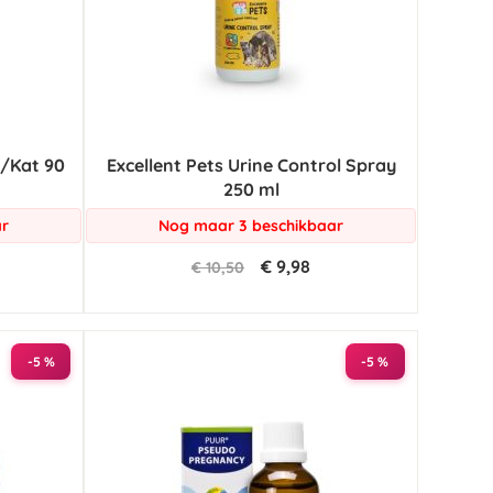
/Kat 90
Excellent Pets Urine Control Spray
250 ml
ar
Nog maar 3 beschikbaar
€ 9,98
€ 10,50
-5 %
-5 %