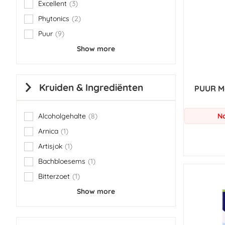
Excellent
3
items
Phytonics
2
items
Puur
9
items
Show more
Kruiden & Ingrediënten
PUUR M
Alcoholgehalte
8
No
items
Arnica
1
item
Artisjok
1
item
Bachbloesems
1
item
Bitterzoet
1
item
Show more