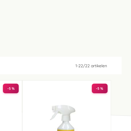
1
-
22
/
22
artikelen
-5 %
-5 %