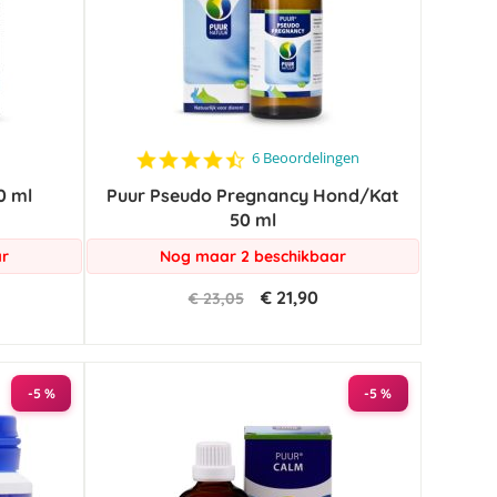
4.5
6 Beoordelingen
star
0 ml
Puur Pseudo Pregnancy Hond/Kat
rating
50 ml
ar
Nog maar 2 beschikbaar
€ 21,90
€ 23,05
-5 %
-5 %