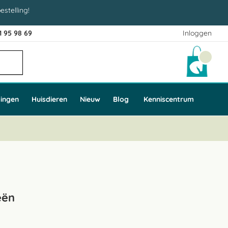
estelling!
1 95 98 69
Inloggen
Winke
ingen
Huisdieren
Nieuw
Blog
Kenniscentrum
eën