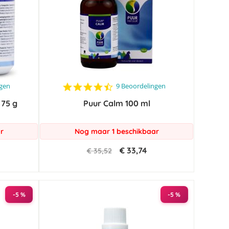
4.6
ngen
9 Beoordelingen
star
 75 g
Puur Calm 100 ml
rating
r
Nog maar 1 beschikbaar
€ 33,74
€ 35,52
-5 %
-5 %