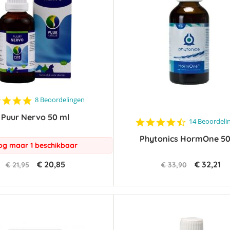
4.8
8 Beoordelingen
star
Puur Nervo 50 ml
rating
4.7
14 Beoordeli
star
Phytonics HormOne 50
rating
og maar 1 beschikbaar
€ 20,85
€ 32,21
€ 21,95
€ 33,90