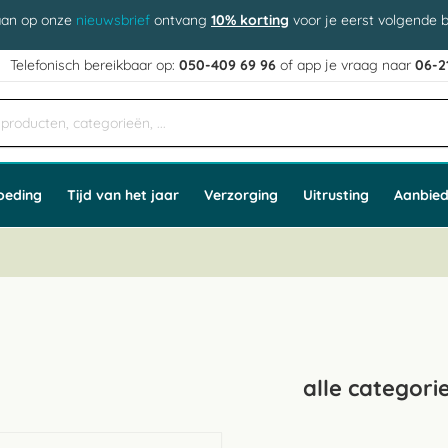
aan op onze
nieuwsbrief
ontvang
10% korting
voor je eerst volgende b
j
Telefonisch bereikbaar op:
050-409 69 96
of app
e vraag naar
06-2
oeding
Tijd van het jaar
Verzorging
Uitrusting
Aanbied
alle categori