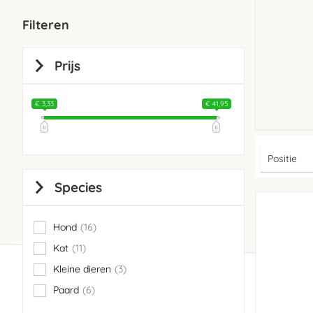
Filteren
Prijs
€ 3,33
€ 41,95
Species
Hond
16
items
Kat
11
items
Kleine dieren
3
items
Paard
6
items