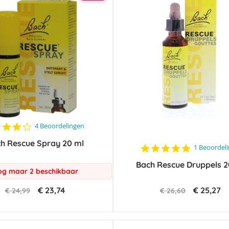
3.8
4 Beoordelingen
star
h Rescue Spray 20 ml
rating
5.0
1 Beoordel
star
Bach Rescue Druppels 2
rating
g maar 2 beschikbaar
€ 23,74
€ 25,27
€ 24,99
€ 26,60