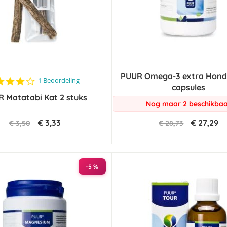
PUUR Omega-3 extra Hond
4.0
1 Beoordeling
capsules
star
 Matatabi Kat 2 stuks
rating
Nog maar 2 beschikba
€ 3,33
€ 27,29
€ 3,50
€ 28,73
-5 %