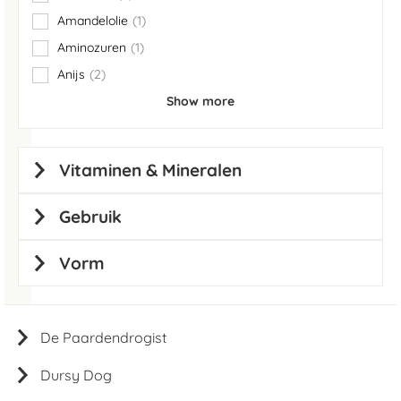
items
Amandelolie
1
item
Aminozuren
1
item
Anijs
2
items
Show more
Vitaminen & Mineralen
Gebruik
Vorm
De Paardendrogist
Dursy Dog