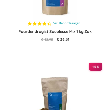
4.6
596 Beoordelingen
star
Paardendrogist Souplesse Mix 1 kg Zak
rating
€ 36,51
€ 42,95
-15 %