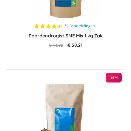
4.6
52 Beoordelingen
star
Paardendrogist SME Mix 1 kg Zak
rating
€ 38,21
€ 44,95
-15 %