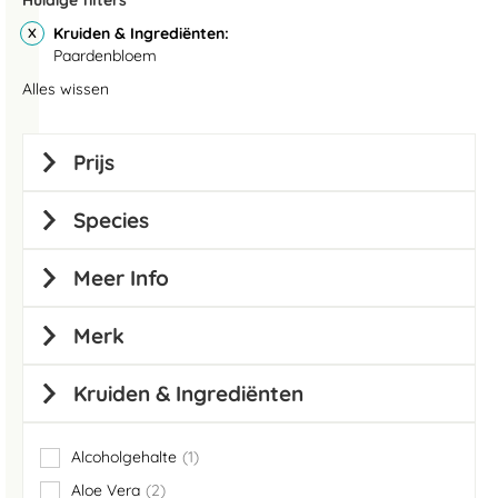
Huidige filters
Kruiden & Ingrediënten
Paardenbloem
Alles wissen
Prijs
Species
Meer Info
Merk
Kruiden & Ingrediënten
Alcoholgehalte
1
item
Aloe Vera
2