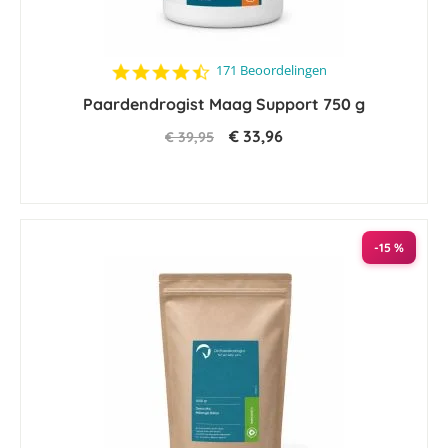
4.5
171 Beoordelingen
star
Paardendrogist Maag Support 750 g
rating
€ 33,96
€ 39,95
-15 %