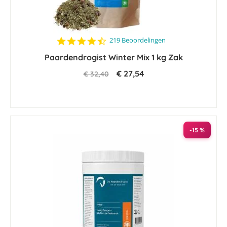
4.5
219 Beoordelingen
star
Paardendrogist Winter Mix 1 kg Zak
rating
€ 27,54
€ 32,40
-15 %