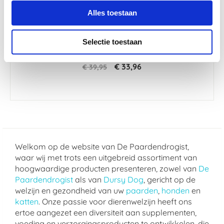
Alles toestaan
4.6
200 Beoordelingen
star
Selectie toestaan
Paardendrogist Moody Mix 1 kg Zak
rating
€ 33,96
€ 39,95
Welkom op de website van De Paardendrogist,
waar wij met trots een uitgebreid assortiment van
hoogwaardige producten presenteren, zowel van
De
Paardendrogist
als van
Dursy Dog
, gericht op de
welzijn en gezondheid van uw
paarden
,
honden
en
katten
. Onze passie voor dierenwelzijn heeft ons
ertoe aangezet een diversiteit aan supplementen,
voeding en verzorgingsproducten te ontwikkelen, die