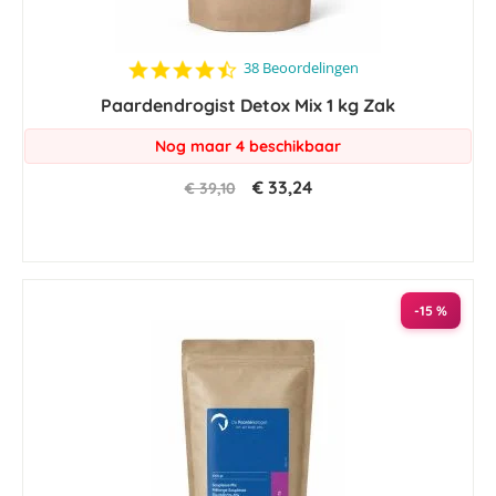
4.6
38 Beoordelingen
star
Paardendrogist Detox Mix 1 kg Zak
rating
Nog maar 4 beschikbaar
€ 33,24
€ 39,10
-15 %