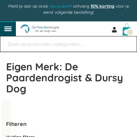
Meld je aan op onze
nieuwsbrief
ontvang
10% korting
voor je
eerst volgende bestelling!
Win
Eigen Merk: De
Paardendrogist & Dursy
Dog
Filteren