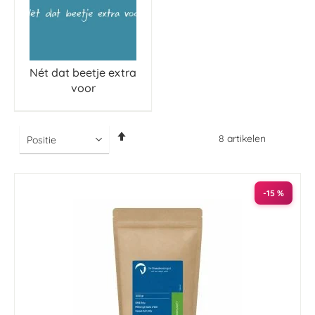
Nét dat beetje extra
voor
Van
8
artikelen
hoog
naar
laag
sorteren
-15 %