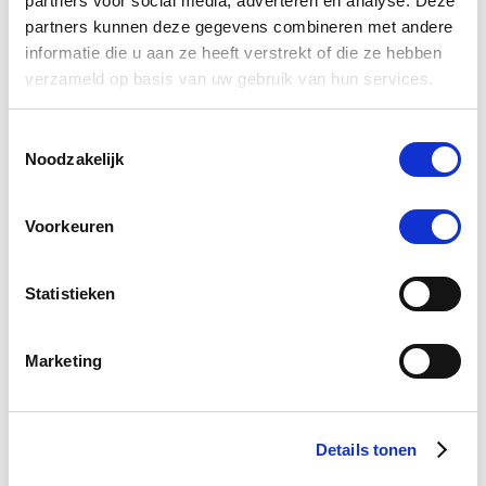
partners voor social media, adverteren en analyse. Deze
partners kunnen deze gegevens combineren met andere
informatie die u aan ze heeft verstrekt of die ze hebben
verzameld op basis van uw gebruik van hun services.
4.8
26 Beoordelingen
star
Paardendrogist Paardenbloem 1 kg Zak
rating
Toestemmingsselectie
€ 22,06
€ 25,95
Noodzakelijk
Voorkeuren
-15 %
Statistieken
Marketing
Details tonen