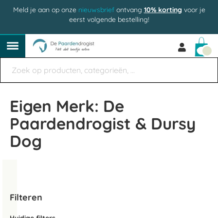
Meld je aan op onze
nieuwsbrief
ontvang
10% korting
voor je
eerst volgende bestelling!
Win
Eigen Merk: De
Paardendrogist & Dursy
Dog
Filteren