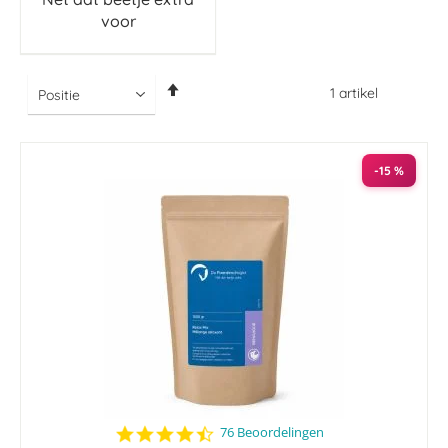
voor
Van
1
artikel
hoog
naar
laag
sorteren
-15 %
4.4
76 Beoordelingen