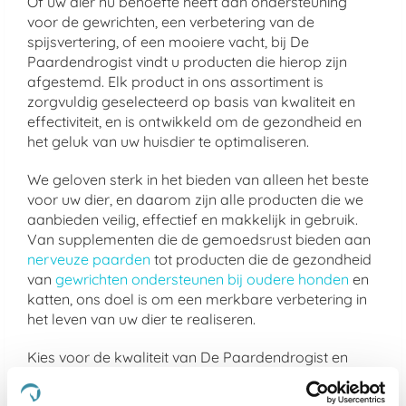
Of uw dier nu behoefte heeft aan ondersteuning
voor de gewrichten, een verbetering van de
spijsvertering, of een mooiere vacht, bij De
Paardendrogist vindt u producten die hierop zijn
afgestemd. Elk product in ons assortiment is
zorgvuldig geselecteerd op basis van kwaliteit en
effectiviteit, en is ontwikkeld om de gezondheid en
het geluk van uw huisdier te optimaliseren.
We geloven sterk in het bieden van alleen het beste
voor uw dier, en daarom zijn alle producten die we
aanbieden veilig, effectief en makkelijk in gebruik.
Van supplementen die de gemoedsrust bieden aan
nerveuze paarden
tot producten die de gezondheid
van
gewrichten ondersteunen bij oudere honden
en
katten, ons doel is om een merkbare verbetering in
het leven van uw dier te realiseren.
Kies voor de kwaliteit van De Paardendrogist en
Dursy Dog en ervaar zelf de voordelen van onze
zorgvuldig samengestelde producten. Uw dier