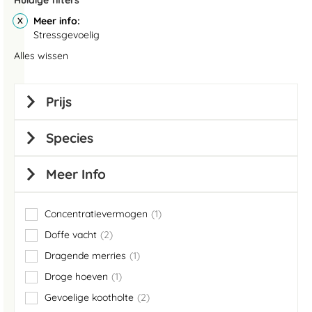
Huidige filters
Meer info
Stressgevoelig
Alles wissen
Prijs
Species
Meer Info
Concentratievermogen
1
item
Doffe vacht
2
items
Dragende merries
1
item
Droge hoeven
1
item
Gevoelige kootholte
2
items