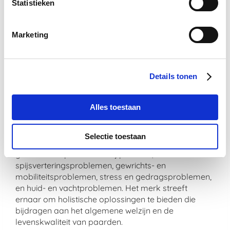
Statistieken
De veiligheid en effectiviteit van De Paardendrogist
producten zijn gegarandeerd door strenge
Marketing
kwaliteitscontroles. Bovendien worden alle
producten vervaardigd in overeenstemming met
hoge productienormen om te zorgen voor veiligheid,
zuiverheid en werkzaamheid.
Details tonen
Welke soorten problemen adresseren
Alles toestaan
De Paardendrogist producten
voornamelijk?
Selectie toestaan
De Paardendrogist richt zich op een breed scala aan
gezondheidsproblemen bij paarden, waaronder
spijsverteringsproblemen, gewrichts- en
mobiliteitsproblemen, stress en gedragsproblemen,
en huid- en vachtproblemen. Het merk streeft
ernaar om holistische oplossingen te bieden die
bijdragen aan het algemene welzijn en de
levenskwaliteit van paarden.