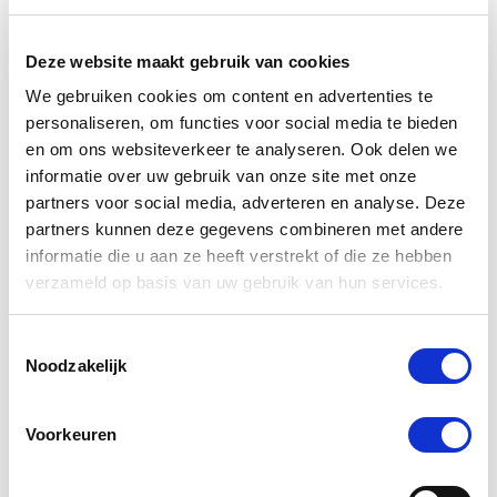
verdient immers niets minder dan het beste, en dat is
precies wat wij bieden.
Deze website maakt gebruik van cookies
Wat maakt De Paardendrogist uniek in
We gebruiken cookies om content en advertenties te
de markt voor paardensupplementen?
personaliseren, om functies voor social media te bieden
en om ons websiteverkeer te analyseren. Ook delen we
De Paardendrogist onderscheidt zich door zijn
informatie over uw gebruik van onze site met onze
toewijding aan kwaliteit en innovatie in de
partners voor social media, adverteren en analyse. Deze
gezondheidszorg van paarden. Met jarenlange
ervaring en een diepe kennis van paardenvoeding
partners kunnen deze gegevens combineren met andere
en -welzijn, ontwikkelt De Paardendrogist
informatie die u aan ze heeft verstrekt of die ze hebben
supplementen die nauwkeurig zijn afgestemd op de
verzameld op basis van uw gebruik van hun services.
specifieke behoeften van paarden. Van verbetering
van de spijsvertering en mobiliteit tot huid- en
Toestemmingsselectie
vachtverzorging, elk product is samengesteld met
Noodzakelijk
zorgvuldig geselecteerde ingrediënten om
maximale gezondheidsvoordelen te bieden.
Voorkeuren
Hoe zorgt De Paardendrogist voor de
veiligheid en effectiviteit van zijn
producten?