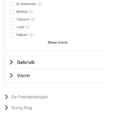
B-vitaminen
2
items
Biotine
2
items
Calcium
5
items
IJzer
1
item
Kalium
2
items
Show more
Gebruik
Vorm
De Paardendrogist
Dursy Dog