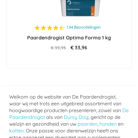
4.5
134 Beoordelingen
star
Paardendrogist Optima Forma 1 kg
rating
€ 33,96
€ 39,95
Welkom op de website van De Paardendrogist,
waar wij met trots een uitgebreid assortiment van
hoogwaardige producten presenteren, zowel van
De
Paardendrogist
als van
Dursy Dog
, gericht op de
welzijn en gezondheid van uw
paarden
,
honden
en
katten
. Onze passie voor dierenwelzijn heeft ons
ertoe aangezet een diversiteit aan supplementen,