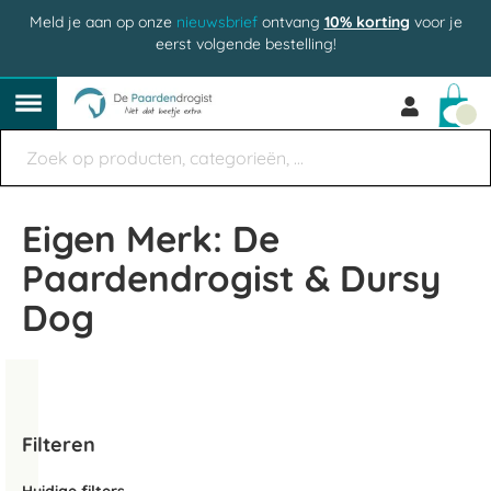
Meld je aan op onze
nieuwsbrief
ontvang
10% korting
voor je
eerst volgende bestelling!
Win
Eigen Merk: De
Paardendrogist & Dursy
Dog
Filteren