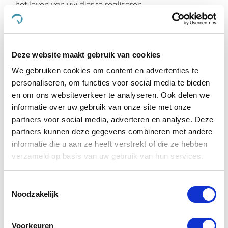
het leven van uw dier te realiseren.
Kies voor de kwaliteit van De Paardendrogist en
Dursy Dog en ervaar zelf de voordelen van onze
zorgvuldig samengestelde producten. Uw dier
Deze website maakt gebruik van cookies
verdient immers niets minder dan het beste, en dat is
precies wat wij bieden.
We gebruiken cookies om content en advertenties te
personaliseren, om functies voor social media te bieden
Wat maakt De Paardendrogist uniek in
en om ons websiteverkeer te analyseren. Ook delen we
de markt voor paardensupplementen?
informatie over uw gebruik van onze site met onze
partners voor social media, adverteren en analyse. Deze
De Paardendrogist onderscheidt zich door zijn
partners kunnen deze gegevens combineren met andere
toewijding aan kwaliteit en innovatie in de
informatie die u aan ze heeft verstrekt of die ze hebben
gezondheidszorg van paarden. Met jarenlange
verzameld op basis van uw gebruik van hun services.
ervaring en een diepe kennis van paardenvoeding
en -welzijn, ontwikkelt De Paardendrogist
supplementen die nauwkeurig zijn afgestemd op de
Toestemmingsselectie
specifieke behoeften van paarden. Van verbetering
Noodzakelijk
van de spijsvertering en mobiliteit tot huid- en
vachtverzorging, elk product is samengesteld met
zorgvuldig geselecteerde ingrediënten om
Voorkeuren