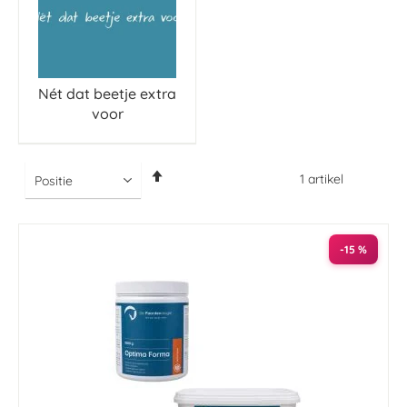
Nét dat beetje extra
voor
Van
1
artikel
hoog
naar
laag
sorteren
-15 %