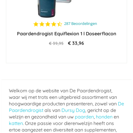
4.5
287 Beoordelingen
star
Paardendrogist Equiflexion 1 l Doseerflacon
rating
€ 33,96
€ 39,95
Welkom op de website van De Paardendrogist,
waar wij met trots een uitgebreid assortiment van
hoogwaardige producten presenteren, zowel van
De
Paardendrogist
als van
Dursy Dog
, gericht op de
welzijn en gezondheid van uw
paarden
,
honden
en
katten
. Onze passie voor dierenwelzijn heeft ons
ertoe aangezet een diversiteit aan supplementen,