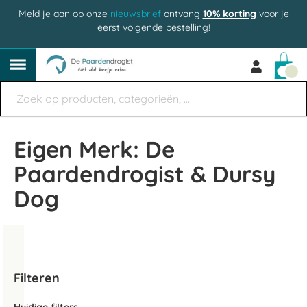
Meld je aan op onze
nieuwsbrief
ontvang
10% korting
voor je
eerst volgende bestelling!
Win
Eigen Merk: De
Paardendrogist & Dursy
Dog
Filteren