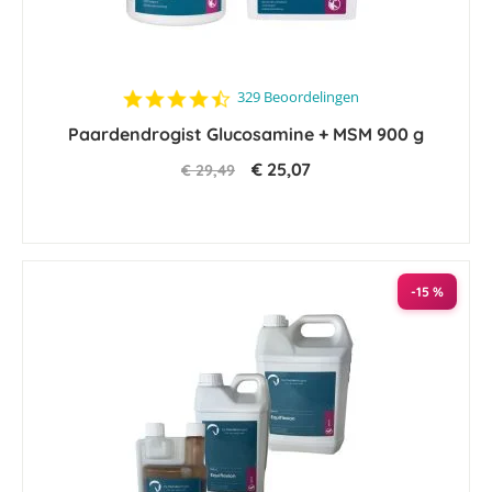
4.6
329 Beoordelingen
star
Paardendrogist Glucosamine + MSM 900 g
rating
€ 25,07
€ 29,49
-15 %