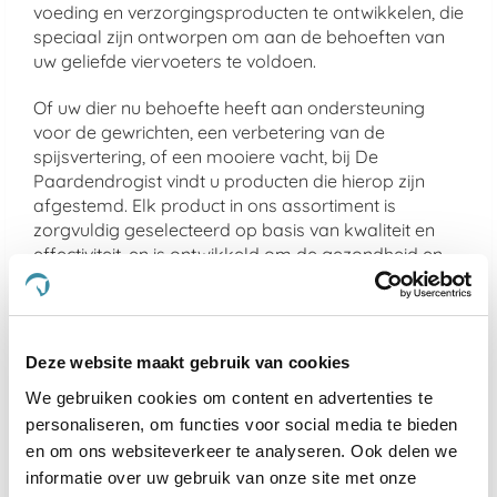
voeding en verzorgingsproducten te ontwikkelen, die
speciaal zijn ontworpen om aan de behoeften van
uw geliefde viervoeters te voldoen.
Of uw dier nu behoefte heeft aan ondersteuning
voor de gewrichten, een verbetering van de
spijsvertering, of een mooiere vacht, bij De
Paardendrogist vindt u producten die hierop zijn
afgestemd. Elk product in ons assortiment is
zorgvuldig geselecteerd op basis van kwaliteit en
effectiviteit, en is ontwikkeld om de gezondheid en
het geluk van uw huisdier te optimaliseren.
We geloven sterk in het bieden van alleen het beste
voor uw dier, en daarom zijn alle producten die we
Deze website maakt gebruik van cookies
aanbieden veilig, effectief en makkelijk in gebruik.
Van supplementen die de gemoedsrust bieden aan
We gebruiken cookies om content en advertenties te
nerveuze paarden
tot producten die de gezondheid
personaliseren, om functies voor social media te bieden
van
gewrichten ondersteunen bij oudere honden
en
en om ons websiteverkeer te analyseren. Ook delen we
katten, ons doel is om een merkbare verbetering in
informatie over uw gebruik van onze site met onze
het leven van uw dier te realiseren.