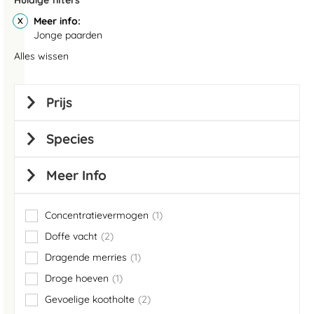
Huidige filters
Meer info
Jonge paarden
Alles wissen
Prijs
Species
Meer Info
Concentratievermogen
1
item
Doffe vacht
2
items
Dragende merries
1
item
Droge hoeven
1
item
Gevoelige kootholte
2
items