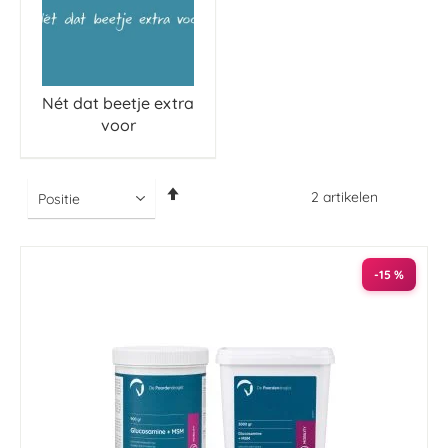
Nét dat beetje extra
voor
Van
2
artikelen
hoog
naar
laag
sorteren
-15 %