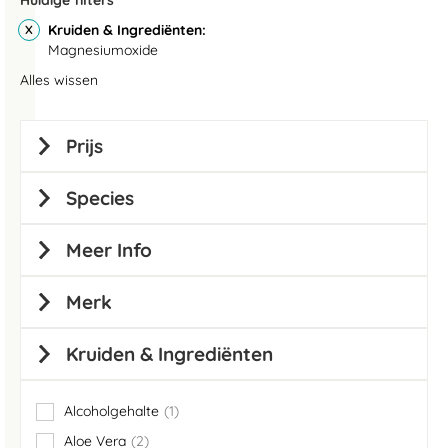
Huidige filters
Kruiden & Ingrediënten
Magnesiumoxide
Alles wissen
Prijs
Species
Meer Info
Merk
Kruiden & Ingrediënten
Alcoholgehalte
1
item
Aloe Vera
2