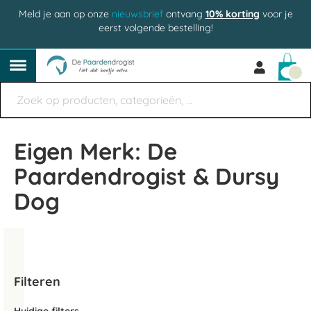
Meld je aan op onze
nieuwsbrief
ontvang
10% korting
voor je
eerst volgende bestelling!
Win
Eigen Merk: De
Paardendrogist & Dursy
Dog
Filteren