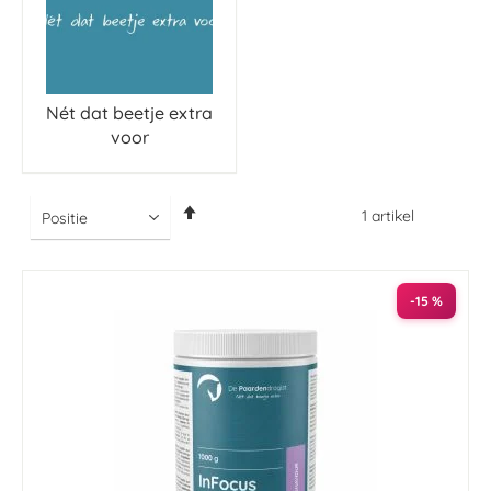
Nét dat beetje extra
voor
Van
1
artikel
hoog
naar
laag
sorteren
-15 %