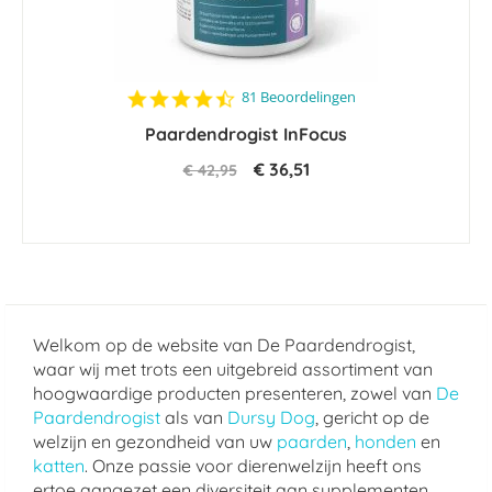
4.4
81 Beoordelingen
star
Paardendrogist InFocus
rating
€ 36,51
€ 42,95
Welkom op de website van De Paardendrogist,
waar wij met trots een uitgebreid assortiment van
hoogwaardige producten presenteren, zowel van
De
Paardendrogist
als van
Dursy Dog
, gericht op de
welzijn en gezondheid van uw
paarden
,
honden
en
katten
. Onze passie voor dierenwelzijn heeft ons
ertoe aangezet een diversiteit aan supplementen,