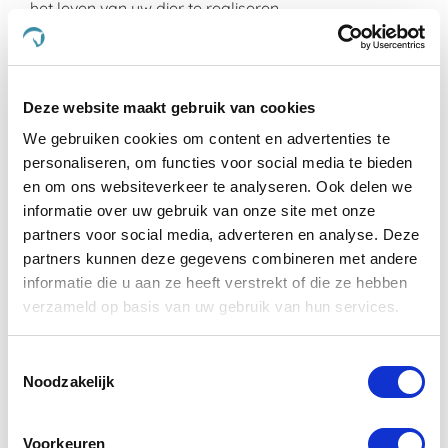
het leven van uw dier te realiseren.
Kies voor de kwaliteit van De Paardendrogist en
Dursy Dog en ervaar zelf de voordelen van onze
zorgvuldig samengestelde producten. Uw dier
Deze website maakt gebruik van cookies
verdient immers niets minder dan het beste, en dat is
precies wat wij bieden.
We gebruiken cookies om content en advertenties te
personaliseren, om functies voor social media te bieden
Wat maakt De Paardendrogist uniek in
en om ons websiteverkeer te analyseren. Ook delen we
de markt voor paardensupplementen?
informatie over uw gebruik van onze site met onze
partners voor social media, adverteren en analyse. Deze
De Paardendrogist onderscheidt zich door zijn
partners kunnen deze gegevens combineren met andere
toewijding aan kwaliteit en innovatie in de
informatie die u aan ze heeft verstrekt of die ze hebben
gezondheidszorg van paarden. Met jarenlange
verzameld op basis van uw gebruik van hun services.
ervaring en een diepe kennis van paardenvoeding
en -welzijn, ontwikkelt De Paardendrogist
supplementen die nauwkeurig zijn afgestemd op de
Toestemmingsselectie
specifieke behoeften van paarden. Van verbetering
Noodzakelijk
van de spijsvertering en mobiliteit tot huid- en
vachtverzorging, elk product is samengesteld met
zorgvuldig geselecteerde ingrediënten om
Voorkeuren