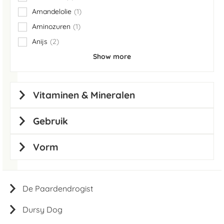
items
Amandelolie
1
item
Aminozuren
1
item
Anijs
2
items
Show more
Vitaminen & Mineralen
Gebruik
Vorm
De Paardendrogist
Dursy Dog