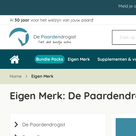
Meld je 
Al
30 jaar
voor het welzijn van jouw paard!
Ga
naar
de
inhoud
Bundle Packs
Eigen Merk
Supplementen & v
Home
Eigen Merk
Eigen Merk: De Paardendr
De Paardendrogist