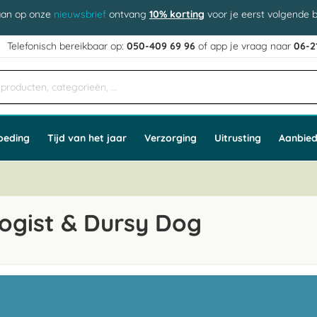
aan op onze
nieuwsbrief
ontvang
10% korting
voor je eerst volgende b
j
Telefonisch bereikbaar op:
050-409 69 96
of app
e vraag naar
06-2
oeding
Tijd van het jaar
Verzorging
Uitrusting
Aanbied
ogist & Dursy Dog