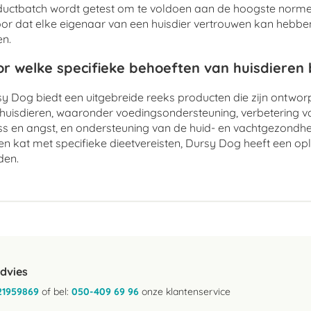
uctbatch wordt getest om te voldoen aan de hoogste normen
or dat elke eigenaar van een huisdier vertrouwen kan hebben 
n.
r welke specifieke behoeften van huisdieren
y Dog biedt een uitgebreide reeks producten die zijn ontwo
huisdieren, waaronder voedingsondersteuning, verbetering v
ss en angst, en ondersteuning van de huid- en vachtgezondhe
en kat met specifieke dieetvereisten, Dursy Dog heeft een op
den.
advies
21959869
of bel:
050-409 69 96
onze klantenservice