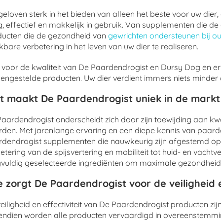
eloven sterk in het bieden van alleen het beste voor uw dier
ig, effectief en makkelijk in gebruik. Van supplementen die
ducten die de gezondheid van
gewrichten ondersteunen bij o
bare verbetering in het leven van uw dier te realiseren.
 voor de kwaliteit van De Paardendrogist en Dursy Dog en er
ngestelde producten. Uw dier verdient immers niets minder da
t maakt De Paardendrogist uniek in de mark
aardendrogist onderscheidt zich door zijn toewijding aan kwa
den. Met jarenlange ervaring en een diepe kennis van paarde
dendrogist supplementen die nauwkeurig zijn afgestemd op
etering van de spijsvertering en mobiliteit tot huid- en vacht
vuldig geselecteerde ingrediënten om maximale gezondheid
 zorgt De Paardendrogist voor de veiligheid e
eiligheid en effectiviteit van De Paardendrogist producten zi
endien worden alle producten vervaardigd in overeenstemm