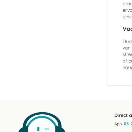
prod
ervo
geve
Voo
Durs
van 
stre
of e
hou
Direct 
App:
06-