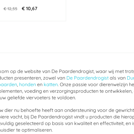
€ 10,67
€ 12,55
om op de website van De Paardendrogist, waar wij met trot
ucten presenteren, zowel van
De Paardendrogist
als van
Du
paarden
,
honden
en
katten
. Onze passie voor dierenwelzijn he
lementen, voeding en verzorgingsproducten te ontwikkelen,
uw geliefde viervoeters te voldoen.
w dier nu behoefte heeft aan ondersteuning voor de gewrichte
ere vacht, bij De Paardendrogist vindt u producten die hierop
vuldig geselecteerd op basis van kwaliteit en effectiviteit, 
uisdier te optimaliseren.