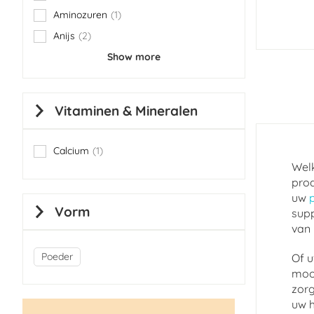
Aminozuren
1
item
Anijs
2
items
Show more
Vitaminen & Mineralen
Calcium
1
item
Welk
prod
uw
Vorm
supp
van 
Poeder
Of u
mooi
zorg
uw h