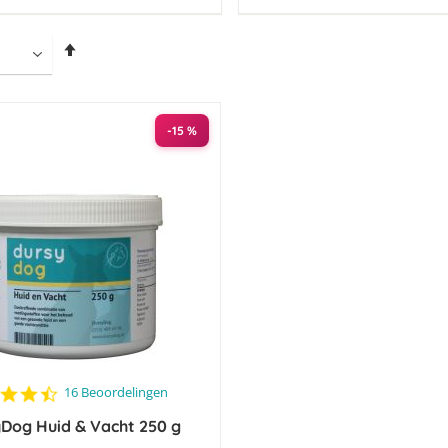
Van
hoog
naar
laag
sorteren
-15 %
4.7
16 Beoordelingen
star
Dog Huid & Vacht 250 g
rating