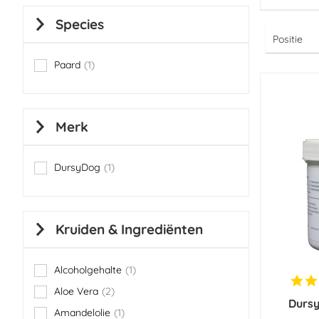
Species
Paard
1
item
Merk
DursyDog
1
item
Kruiden & Ingrediënten
Alcoholgehalte
1
item
Aloe Vera
2
items
Dursy
Amandelolie
1
item