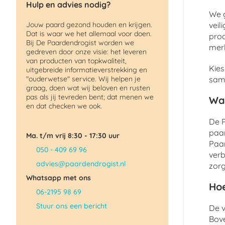
Hulp en advies nodig?
We g
Jouw paard gezond houden en krijgen.
veil
Dat is waar we het allemaal voor doen.
pro
Bij De Paardendrogist worden we
merk
gedreven door onze visie: het leveren
van producten van topkwaliteit,
Kies
uitgebreide informatieverstrekking en
"ouderwetse" service. Wij helpen je
same
graag, doen wat wij beloven en rusten
pas als jij tevreden bent; dat menen we
Wa
en dat checken we ook.
De P
paar
Ma. t/m vrij 8:30 - 17:30 uur
Paar
050 - 409 69 96
verb
advies@paardendrogist.nl
zorg
Whatsapp met ons
Hoe
06-2195 98 69
Stuur ons een bericht
De v
Bov