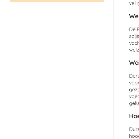
veil
Wel
De P
spij
vach
welz
Wat
Durs
voor
gezo
voed
gelu
Hoe
Durs
hoog