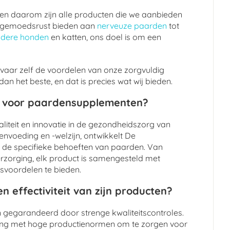
, en daarom zijn alle producten die we aanbieden
 de gemoedsrust bieden aan
nerveuze paarden
tot
udere honden
en katten, ons doel is om een
vaar zelf de voordelen van onze zorgvuldig
n het beste, en dat is precies wat wij bieden.
t voor paardensupplementen?
liteit en innovatie in de gezondheidszorg van
nvoeding en -welzijn, ontwikkelt De
 de specifieke behoeften van paarden. Van
verzorging, elk product is samengesteld met
svoordelen te bieden.
n effectiviteit van zijn producten?
jn gegarandeerd door strenge kwaliteitscontroles.
ing met hoge productienormen om te zorgen voor