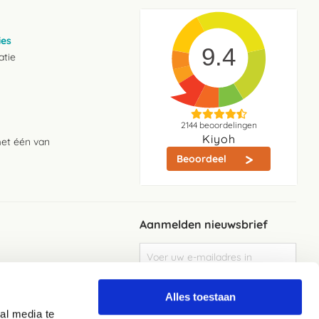
ies
9.4
atie
2144
beoordelingen
Kiyoh
met één van
Beoordeel
Aanmelden nieuwsbrief
Abonneer
u
op
Meld je aan
onze
Alles toestaan
nieuwsbrief
al media te
Elke week de beste acties en het laaste