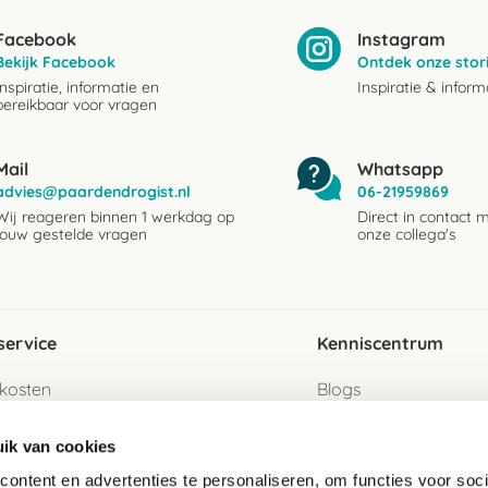
Facebook
Instagram
Bekijk Facebook
Ontdek onze stor
Inspiratie, informatie en
Inspiratie & inform
bereikbaar voor vragen
Mail
Whatsapp
advies@paardendrogist.nl
06-21959869
Wij reageren binnen 1 werkdag op
Direct in contact 
jouw gestelde vragen
onze collega's
service
Kenniscentrum
kosten
Blogs
ervice
Ingredientenwijzer
ik van cookies
jzen
Merken
ontent en advertenties te personaliseren, om functies voor soci