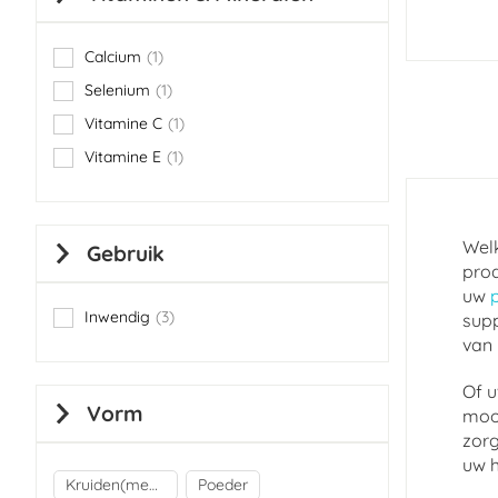
Calcium
1
item
Selenium
1
item
Vitamine C
1
item
Vitamine E
1
item
Welk
Gebruik
prod
uw
Inwendig
3
supp
items
van 
Of u
Vorm
mooi
zorg
uw h
Kruiden(mengsels)
Poeder