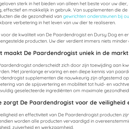
eloven sterk in het bieden van alleen het beste voor uw dier
ig, effectief en makkelijk in gebruik. Van supplementen die
ducten die de gezondheid van
gewrichten ondersteunen bij o
bare verbetering in het leven van uw dier te realiseren.
 voor de kwaliteit van De Paardendrogist en Dursy Dog en er
ngestelde producten. Uw dier verdient immers niets minder da
t maakt De Paardendrogist uniek in de mark
aardendrogist onderscheidt zich door zijn toewijding aan kwa
den. Met jarenlange ervaring en een diepe kennis van paarde
dendrogist supplementen die nauwkeurig zijn afgestemd op
etering van de spijsvertering en mobiliteit tot huid- en vacht
vuldig geselecteerde ingrediënten om maximale gezondheid
 zorgt De Paardendrogist voor de veiligheid e
eiligheid en effectiviteit van De Paardendrogist producten zi
endien worden alle producten vervaardigd in overeenstemm
igheid, zuiverheid en werkzaamheid.