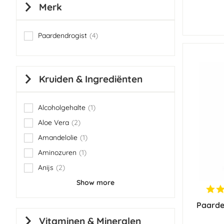
Merk
Paardendrogist
4
items
Kruiden & Ingrediënten
Alcoholgehalte
1
item
Aloe Vera
2
items
Amandelolie
1
item
Aminozuren
1
item
Anijs
2
items
Show more
Paarde
Vitaminen & Mineralen