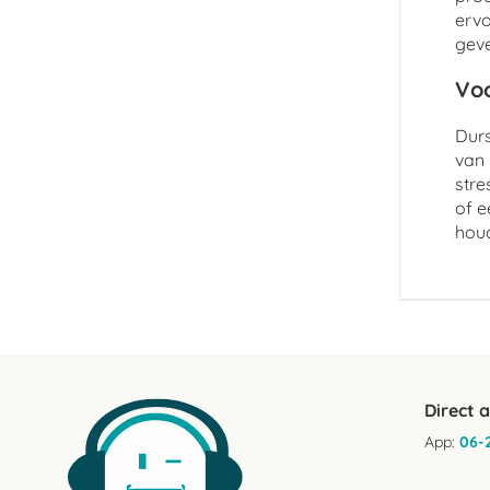
ervo
geve
Voo
Durs
van 
stre
of e
hou
Direct 
App:
06-