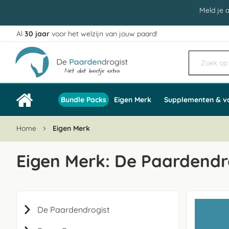
Meld je 
Al
30 jaar
voor het welzijn van jouw paard!
Ga
naar
de
inhoud
Bundle Packs
Eigen Merk
Supplementen & v
Home
Eigen Merk
Eigen Merk: De Paardendr
De Paardendrogist