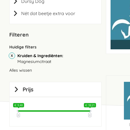
Dursy Dog
Nét dat beetje extra voor
Filteren
Huidige filters
Kruiden & Ingrediënten
Magnesiumcitraat
Alles wissen
Prijs
€ 9,48
€ 38,21