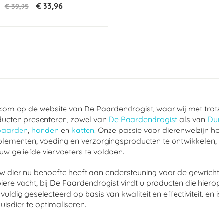
€ 33,96
€ 39,95
om op de website van De Paardendrogist, waar wij met trot
ucten presenteren, zowel van
De Paardendrogist
als van
Du
paarden
,
honden
en
katten
. Onze passie voor dierenwelzijn he
lementen, voeding en verzorgingsproducten te ontwikkelen,
uw geliefde viervoeters te voldoen.
w dier nu behoefte heeft aan ondersteuning voor de gewrichte
ere vacht, bij De Paardendrogist vindt u producten die hierop
vuldig geselecteerd op basis van kwaliteit en effectiviteit, 
uisdier te optimaliseren.