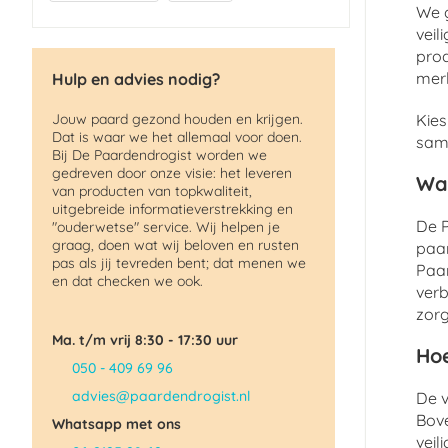
We g
veil
pro
merk
Hulp en advies nodig?
Jouw paard gezond houden en krijgen.
Kies
Dat is waar we het allemaal voor doen.
same
Bij De Paardendrogist worden we
gedreven door onze visie: het leveren
Wa
van producten van topkwaliteit,
uitgebreide informatieverstrekking en
De P
"ouderwetse" service. Wij helpen je
graag, doen wat wij beloven en rusten
paar
pas als jij tevreden bent; dat menen we
Paar
en dat checken we ook.
verb
zorg
Ma. t/m vrij 8:30 - 17:30 uur
Hoe
050 - 409 69 96
advies@paardendrogist.nl
De v
Bov
Whatsapp met ons
veil