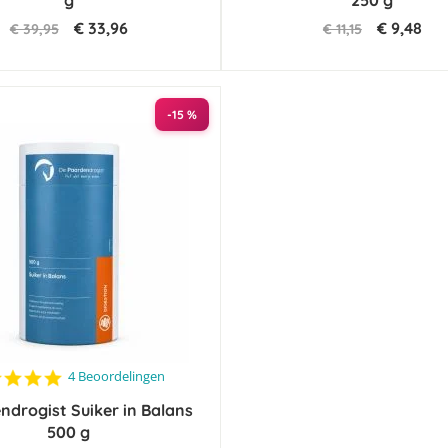
g
250 g
€ 33,96
€ 9,48
€ 39,95
€ 11,15
-15 %
4.8
4 Beoordelingen
star
ndrogist Suiker in Balans
rating
500 g