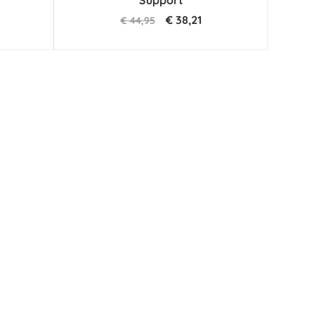
Support
€ 38,21
€ 44,95