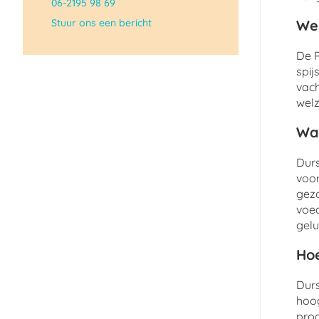
06-2195 98 69
Stuur ons een bericht
Wel
De P
spij
vach
welz
Wat
Durs
voor
gezo
voed
gelu
Hoe
Durs
hoog
prod