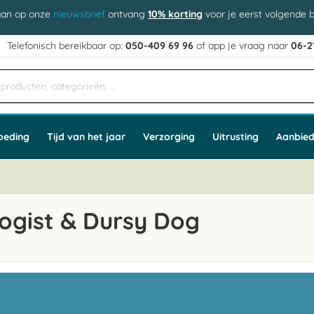
aan op onze
nieuwsbrief
ontvang
10% korting
voor je eerst volgende b
j
Telefonisch bereikbaar op:
050-409 69 96
of app
e vraag naar
06-2
oeding
Tijd van het jaar
Verzorging
Uitrusting
Aanbied
ogist & Dursy Dog