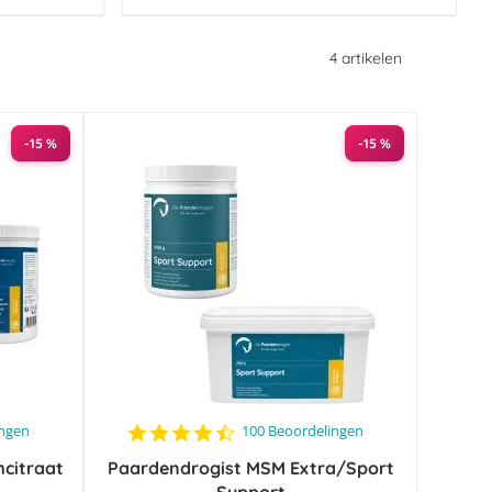
4
artikelen
-15 %
-15 %
4.4
ingen
100 Beoordelingen
star
citraat
Paardendrogist MSM Extra/Sport
rating