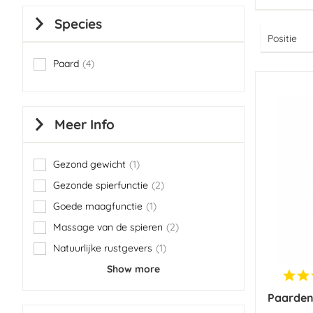
Species
Paard
4
items
Meer Info
Gezond gewicht
1
item
Gezonde spierfunctie
2
items
Goede maagfunctie
1
item
Massage van de spieren
2
items
Natuurlijke rustgevers
1
item
Show more
Paarden