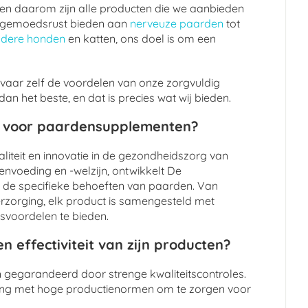
, en daarom zijn alle producten die we aanbieden
 de gemoedsrust bieden aan
nerveuze paarden
tot
udere honden
en katten, ons doel is om een
vaar zelf de voordelen van onze zorgvuldig
n het beste, en dat is precies wat wij bieden.
t voor paardensupplementen?
liteit en innovatie in de gezondheidszorg van
nvoeding en -welzijn, ontwikkelt De
 de specifieke behoeften van paarden. Van
verzorging, elk product is samengesteld met
svoordelen te bieden.
n effectiviteit van zijn producten?
jn gegarandeerd door strenge kwaliteitscontroles.
ing met hoge productienormen om te zorgen voor