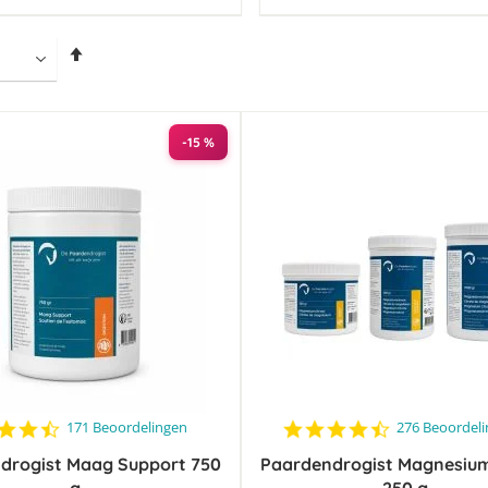
Van
hoog
naar
laag
sorteren
-15 %
4.5
4.6
171 Beoordelingen
276 Beoordel
star
star
drogist Maag Support 750
rating
Paardendrogist Magnesium
rating