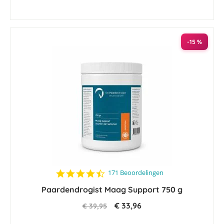
-15 %
4.5
171 Beoordelingen
star
Paardendrogist Maag Support 750 g
rating
€ 33,96
€ 39,95