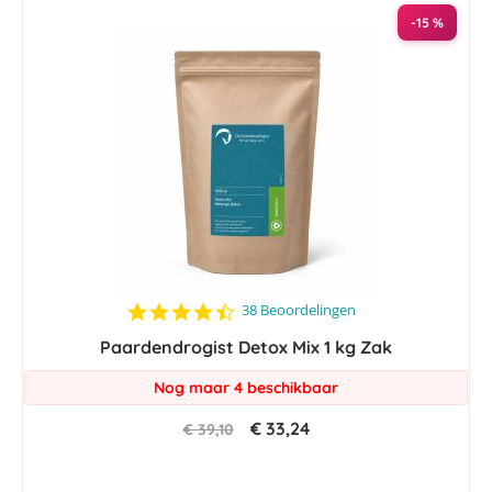
-15 %
4.6
38 Beoordelingen
star
Paardendrogist Detox Mix 1 kg Zak
rating
Nog maar 4 beschikbaar
€ 33,24
€ 39,10