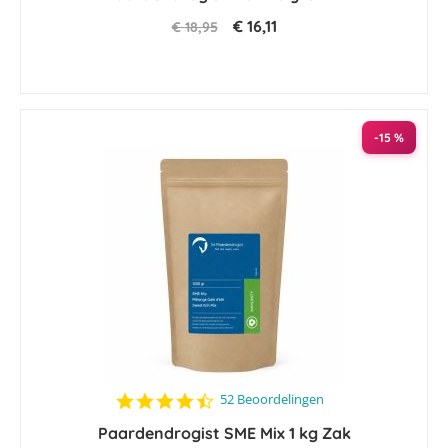
€ 16,11
€ 18,95
-15 %
4.6
52 Beoordelingen
star
Paardendrogist SME Mix 1 kg Zak
rating