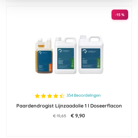
-15 %
4.6
354 Beoordelingen
star
Paardendrogist Lijnzaadolie 1 l Doseerflacon
rating
€ 9,90
€ 11,65