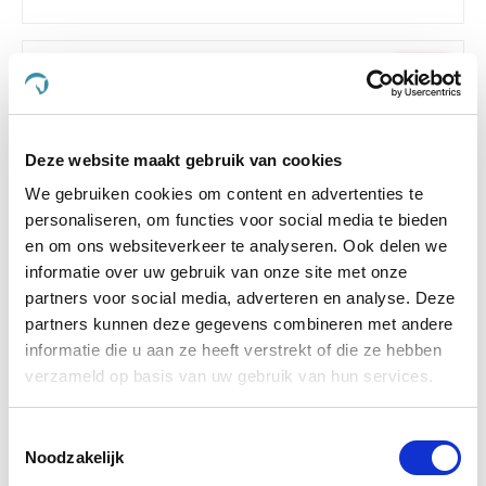
-15 %
Deze website maakt gebruik van cookies
We gebruiken cookies om content en advertenties te
personaliseren, om functies voor social media te bieden
en om ons websiteverkeer te analyseren. Ook delen we
informatie over uw gebruik van onze site met onze
partners voor social media, adverteren en analyse. Deze
partners kunnen deze gegevens combineren met andere
informatie die u aan ze heeft verstrekt of die ze hebben
4.6
329 Beoordelingen
star
verzameld op basis van uw gebruik van hun services.
Paardendrogist Glucosamine + MSM 900 g
rating
€ 25,07
€ 29,49
Toestemmingsselectie
Noodzakelijk