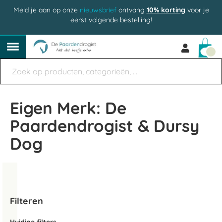
Meld je aan op onze
nieuwsbrief
ontvang
10% korting
voor je
eerst volgende bestelling!
Win
Eigen Merk: De
Paardendrogist & Dursy
Dog
Filteren