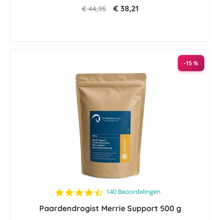
€ 38,21
€ 44,95
-15 %
4.3
140 Beoordelingen
star
Paardendrogist Merrie Support 500 g
rating