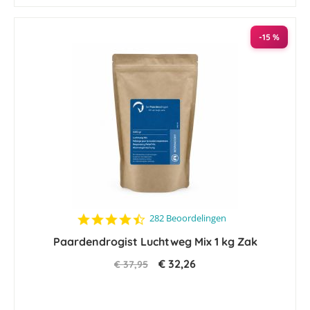
-15 %
4.5
282 Beoordelingen
star
Paardendrogist Luchtweg Mix 1 kg Zak
rating
€ 32,26
€ 37,95