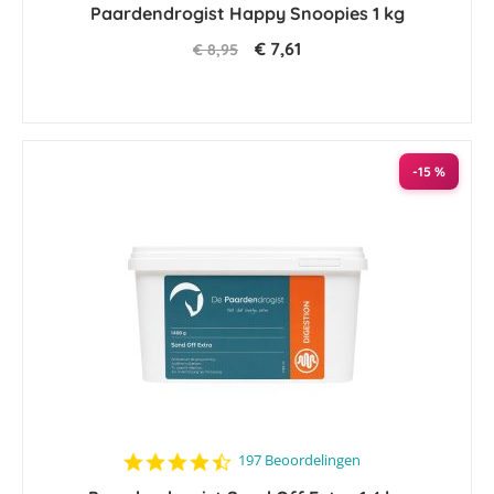
Paardendrogist Happy Snoopies 1 kg
rating
€ 7,61
€ 8,95
-15 %
4.5
197 Beoordelingen
star