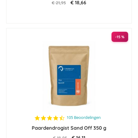
€ 18,66
€ 21,95
-15 %
4.4
105 Beoordelingen
star
Paardendrogist Sand Off 350 g
rating
€ 16,11