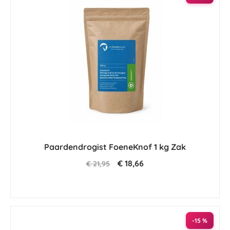
Paardendrogist FoeneKnof 1 kg Zak
€ 18,66
€ 21,95
-15 %