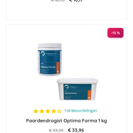
€ 18,95
-15 %
4.5
134 Beoordelingen
star
Paardendrogist Optima Forma 1 kg
rating
€ 33,96
€ 39,95