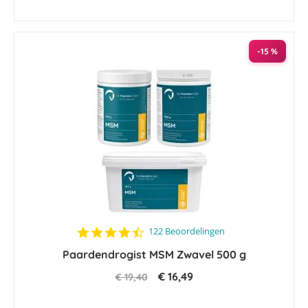
-15 %
4.4
122 Beoordelingen
star
Paardendrogist MSM Zwavel 500 g
rating
€ 16,49
€ 19,40