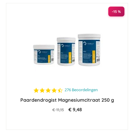
-15 %
4.6
276 Beoordelingen
star
Paardendrogist Magnesiumcitraat 250 g
rating
€ 9,48
€ 11,15