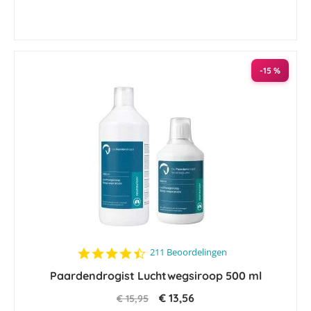
-15 %
4.6
211 Beoordelingen
star
Paardendrogist Luchtwegsiroop 500 ml
rating
€ 13,56
€ 15,95