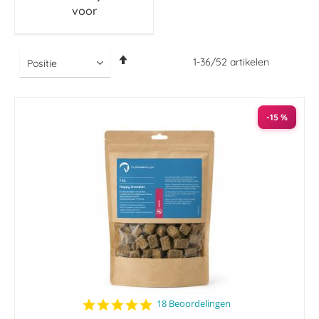
voor
Van
1
-
36
/
52
artikelen
hoog
naar
laag
sorteren
-15 %
4.9
18 Beoordelingen
star