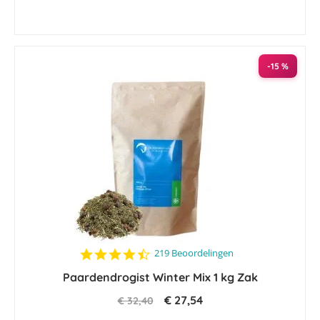
-15 %
4.5
219 Beoordelingen
star
Paardendrogist Winter Mix 1 kg Zak
rating
€ 27,54
€ 32,40