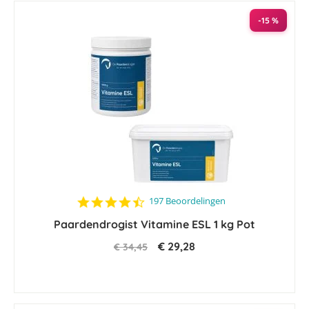
-15 %
4.4
197 Beoordelingen
star
Paardendrogist Vitamine ESL 1 kg Pot
rating
€ 29,28
€ 34,45