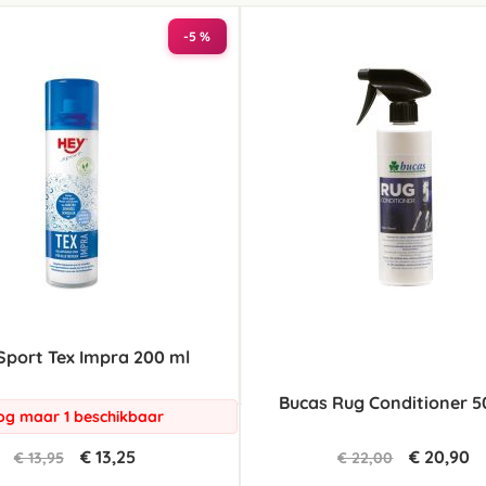
laag
sorteren
-5 %
Sport Tex Impra 200 ml
Bucas Rug Conditioner 5
og maar 1 beschikbaar
€ 13,25
€ 20,90
€ 13,95
€ 22,00