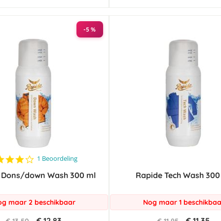
-5 %
4.0
1 Beoordeling
star
 Dons/down Wash 300 ml
rating
Rapide Tech Wash 300
g maar 2 beschikbaar
Nog maar 1 beschikbaa
€ 12,83
€ 11,35