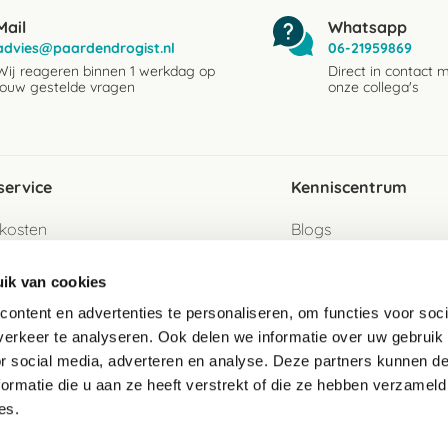
Mail
Whatsapp
advies@paardendrogist.nl
06-21959869
Wij reageren binnen 1 werkdag op
Direct in contact 
jouw gestelde vragen
onze collega's
service
Kenniscentrum
kosten
Blogs
ervice
Ingredientenwijzer
ik van cookies
jzen
Merken
ontent en advertenties te personaliseren, om functies voor soci
erkeer te analyseren. Ook delen we informatie over uw gebruik
turen als gast
or social media, adverteren en analyse. Deze partners kunnen 
ormatie die u aan ze heeft verstrekt of die ze hebben verzameld
e
es.
telde vragen