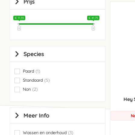
Prijs
€ 11,35
€ 41,75
Species
Paard
1
item
Standaard
5
items
Non
2
items
Hey 
Meer Info
N
Wassen en onderhoud
3