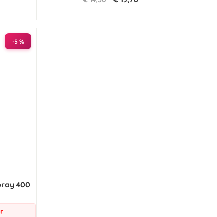
€ 14,50
-5 %
pray 400
r