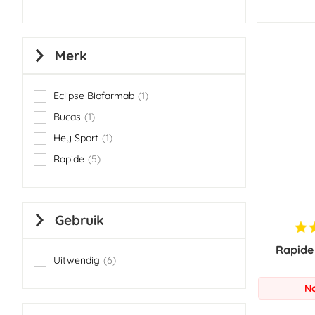
items
Merk
Eclipse Biofarmab
1
item
Bucas
1
item
Hey Sport
1
item
Rapide
5
items
Gebruik
Rapide
Uitwendig
6
items
No