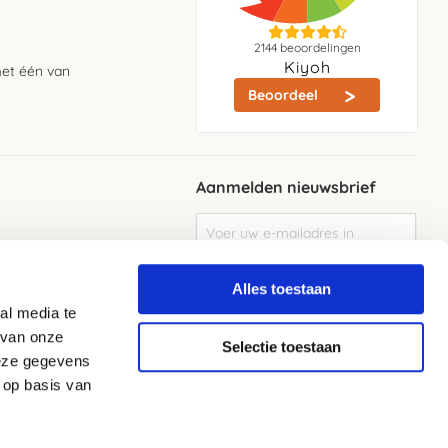
2144
beoordelingen
Kiyoh
met één van
Beoordeel
Aanmelden nieuwsbrief
Abonneer
u
op
Meld je aan
onze
Alles toestaan
nieuwsbrief
al media te
Elke week de beste acties en het laaste
nieuws in je eigen mailbox
 van onze
Selectie toestaan
deze gegevens
 op basis van