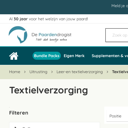
Meld je 
Al
30 jaar
voor het welzijn van jouw paard!
Ga
naar
de
inhoud
Bundle Packs
Eigen Merk
Supplementen & v
Home
Uitrusting
Leer-en textielverzorging
Textielv
Textielverzorging
Filteren