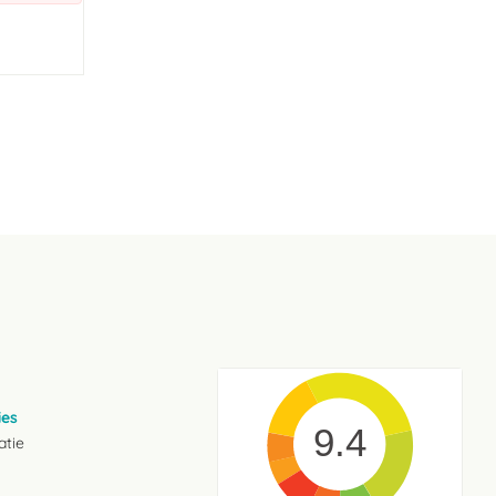
ies
9.4
atie