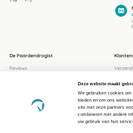
De Paardendrogist
Klanten
Reviews
Verzend
Over ons
Bezorgs
Deze website maakt gebru
Vacatures
Betaalwi
We gebruiken cookies om c
Contact
Retour
bieden en om ons websitev
Retour s
site met onze partners vo
combineren met andere inf
Garanti
uw gebruik van hun servic
Veelges