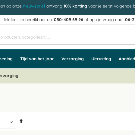
aan op onze
nieuwsbrief
ontvang
10% korting
voor je eerst volgende b
j
Telefonisch bereikbaar op:
050-409 69 96
of app
e vraag naar
06-2
oeding
Tijd van het jaar
Verzorging
Uitrusting
Aanbied
erzorging
Van
hoog
naar