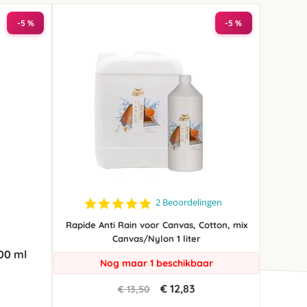
-5 %
-5 %
5.0
2 Beoordelingen
star
rating
Rapide Anti Rain voor Canvas, Cotton, mix
Canvas/Nylon 1 liter
00 ml
Nog maar 1 beschikbaar
€ 12,83
€ 13,50