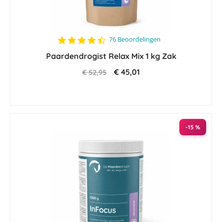
4.4
76 Beoordelingen
star
Paardendrogist Relax Mix 1 kg Zak
rating
€ 45,01
€ 52,95
-15 %