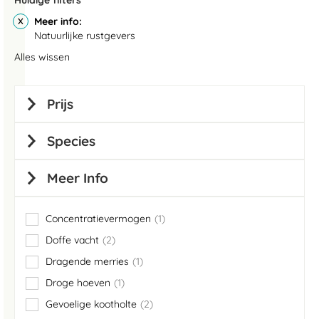
Huidige filters
Meer info
Natuurlijke rustgevers
Alles wissen
Prijs
Species
Meer Info
Concentratievermogen
1
item
Doffe vacht
2
items
Dragende merries
1
item
Droge hoeven
1
item
Gevoelige kootholte
2
items