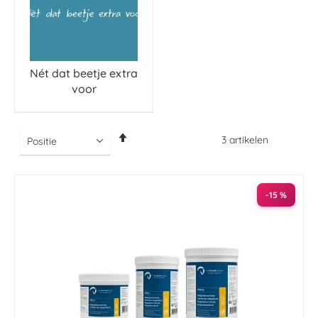
Nét dat beetje extra
voor
Van
3
artikelen
hoog
naar
laag
sorteren
-15 %