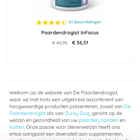
4.4
81 Beoordelingen
star
Paardendrogist InFocus
rating
€ 36,51
€ 42,95
Welkom op de website van De Paardendrogist,
waar wij met trots een uitgebreid assortiment van
hoogwaardige producten presenteren, zowel van
De
Paardendrogist
als van
Dursy Dog
, gericht op de
welzijn en gezondheid van uw
paarden
,
honden
en
katten
. Onze passie voor dierenwelzijn heeft ons
ertoe aangezet een diversiteit aan supplementen,