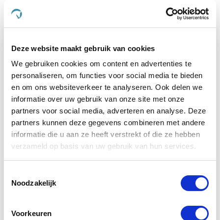
voeding en verzorgingsproducten te ontwikkelen, die
speciaal zijn ontworpen om aan de behoeften van
uw geliefde viervoeters te voldoen.
Of uw dier nu behoefte heeft aan ondersteuning
Deze website maakt gebruik van cookies
voor de gewrichten, een verbetering van de
We gebruiken cookies om content en advertenties te
spijsvertering, of een mooiere vacht, bij De
Paardendrogist vindt u producten die hierop zijn
personaliseren, om functies voor social media te bieden
afgestemd. Elk product in ons assortiment is
en om ons websiteverkeer te analyseren. Ook delen we
zorgvuldig geselecteerd op basis van kwaliteit en
informatie over uw gebruik van onze site met onze
effectiviteit, en is ontwikkeld om de gezondheid en
partners voor social media, adverteren en analyse. Deze
het geluk van uw huisdier te optimaliseren.
partners kunnen deze gegevens combineren met andere
informatie die u aan ze heeft verstrekt of die ze hebben
We geloven sterk in het bieden van alleen het beste
verzameld op basis van uw gebruik van hun services.
voor uw dier, en daarom zijn alle producten die we
aanbieden veilig, effectief en makkelijk in gebruik.
Van supplementen die de gemoedsrust bieden aan
Toestemmingsselectie
nerveuze paarden
tot producten die de gezondheid
Noodzakelijk
van
gewrichten ondersteunen bij oudere honden
en
katten, ons doel is om een merkbare verbetering in
Voorkeuren
het leven van uw dier te realiseren.