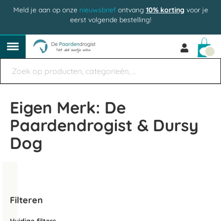
Meld je aan op onze
nieuwsbrief
ontvang
10% korting
voor je
eerst volgende bestelling!
Win
Eigen Merk: De
Paardendrogist & Dursy
Dog
Filteren