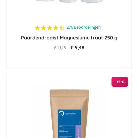
4.6
276 Beoordelingen
star
Paardendrogist Magnesiumcitraat 250 g
rating
€ 9,48
€ 11,15
-15 %