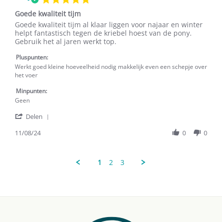
Sep
star
2024
Goede kwaliteit tijm
rating
Review
review
Goede kwaliteit tijm al klaar liggen voor najaar en winter
by
stating
helpt fantastisch tegen de kriebel hoest van de pony.
M.
Goede
Gebruik het al jaren werkt top.
H.
kwaliteit
on
tijm
Pluspunten:
11
Werkt goed kleine hoeveelheid nodig makkelijk even een schepje over
Aug
het voer
2024
Minpunten:
Geen
'
Delen
Share
Review
11/08/24
0
0
by
M.
H.
1
2
3
on
11
Aug
2024