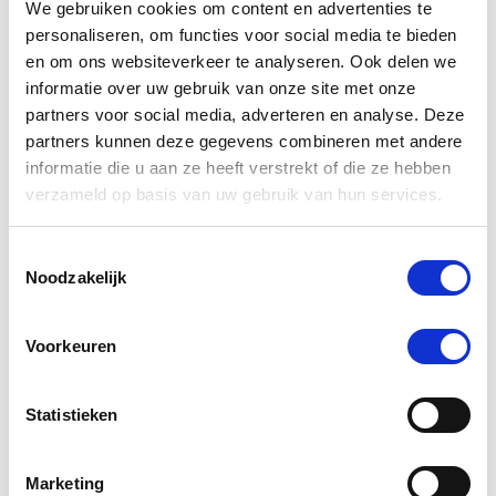
We gebruiken cookies om content en advertenties te
4.8
personaliseren, om functies voor social media te bieden
star
40 Beoordelingen
en om ons websiteverkeer te analyseren. Ook delen we
rating
informatie over uw gebruik van onze site met onze
Schrijf Een Review
Stel Een Vraag
partners voor social media, adverteren en analyse. Deze
partners kunnen deze gegevens combineren met andere
informatie die u aan ze heeft verstrekt of die ze hebben
BEOORDELINGEN
VRAGEN
verzameld op basis van uw gebruik van hun services.
Toestemmingsselectie
Noodzakelijk
40 Beoordelingen
Nancy F.
Geverifieerde koper
Voorkeuren
5.0
star
Super goede kwaliteit
rating
Statistieken
Review
review
Super goede kwaliteit
by
stating
Nancy
Super
Pluspunten:
Marketing
F.
goede
Ze helpen voor een betere ademhaling