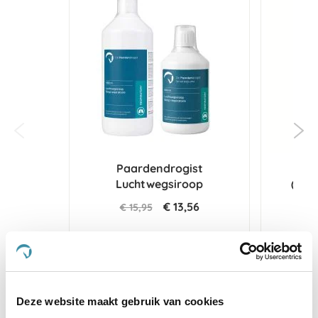
Paardendrogist
Herb
Luchtwegsiroop
(voo
€ 13,56
€ 15,95
€
Voeg toe aan winkeltas
Voeg 
Deze website maakt gebruik van cookies