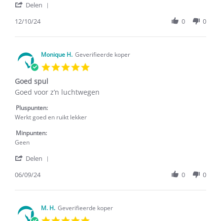
'
Laura
Goed
Delen
Share
D.
Review
12/10/24
0
0
on
by
12
Laura
Oct
D.
2024
on
Monique H.
Geverifieerde koper
12
5.0
Oct
star
2024
Goed spul
rating
Review
review
Goed voor z’n luchtwegen
by
stating
Monique
Goed
Pluspunten:
H.
spul
Werkt goed en ruikt lekker
on
6
Minpunten:
Sep
Geen
2024
'
Delen
Share
Review
06/09/24
0
0
by
Monique
H.
on
M. H.
Geverifieerde koper
6
5.0