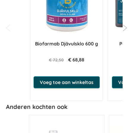
Biofarmab Djävulsklo 600 g
Paard
S
€ 68,88
€ 72,50
€ 
Voeg toe aan winkeltas
Voeg t
Anderen kochten ook