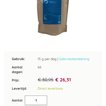
Ga
naar
het
Gebruik:
15 g per dag
|
Gebruiksberekening
begin
van
Aantal
66
de
dagen:
afbeeldingen-
€ 30,95
€ 26,31
gallerij
Prijs:
Levertijd:
Direct leverbaar
Aantal