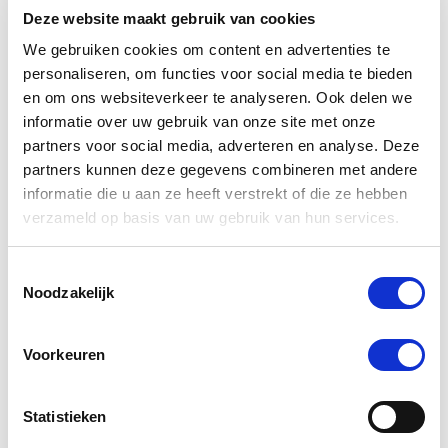
Deze website maakt gebruik van cookies
€ 33,96
€ 39,95
€ 
We gebruiken cookies om content en advertenties te
personaliseren, om functies voor social media te bieden
en om ons websiteverkeer te analyseren. Ook delen we
Voeg toe aan winkeltas
Voeg t
informatie over uw gebruik van onze site met onze
partners voor social media, adverteren en analyse. Deze
partners kunnen deze gegevens combineren met andere
informatie die u aan ze heeft verstrekt of die ze hebben
4.4
verzameld op basis van uw gebruik van hun services.
star
197 Beoordelingen
rating
Schrijf Een Review
Stel Een Vraag
Toestemmingsselectie
Noodzakelijk
BEOORDELINGEN
VRAGEN
Voorkeuren
Statistieken
197 Beoordelingen