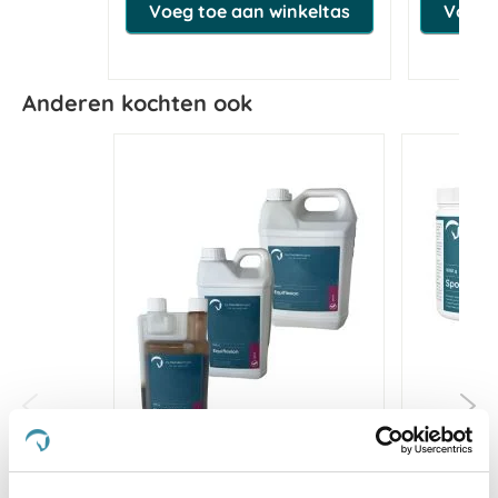
Voeg toe aan winkeltas
Voeg t
Anderen kochten ook
Paardendrogist Equiflexion
Paar
Extr