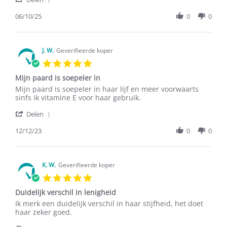
Share
Review
06/10/25
0
0
by
G.j.e.
A.
on
J. W.
Geverifieerde koper
6
5.0
Oct
star
2025
Mijn paard is soepeler in
rating
Review
review
Mijn paard is soepeler in haar lijf en meer voorwaarts
by
stating
sinfs ik vitamine E voor haar gebruik.
J.
Mijn
'
W.
paard
Delen
Share
on
is
Review
12/12/23
0
0
12
soepeler
by
Dec
in
J.
2023
W.
on
K. W.
Geverifieerde koper
12
5.0
Dec
star
2023
Duidelijk verschil in lenigheid
rating
Review
review
Ik merk een duidelijk verschil in haar stijfheid, het doet
by
stating
haar zeker goed.
K.
Duidelijk