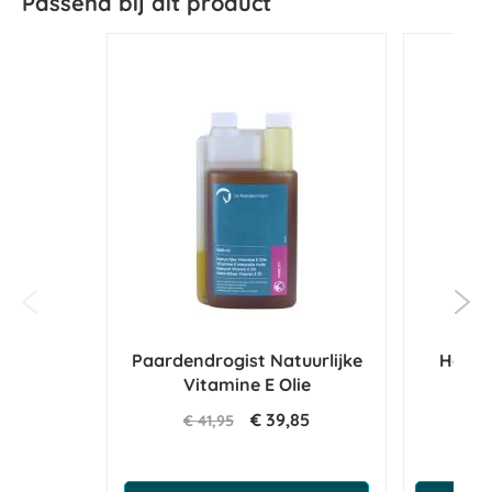
Passend bij dit product
Paardendrogist Natuurlijke
Horse
Vitamine E Olie
€ 39,85
€ 41,95
€ 1