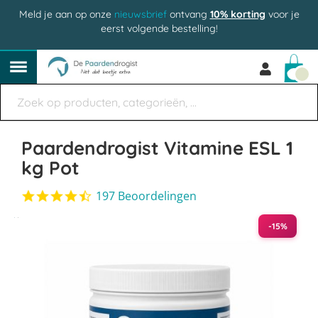
Meld je aan op onze
nieuwsbrief
ontvang
10% korting
voor je
eerst volgende bestelling!
Win
Paardendrogist Vitamine ESL 1
kg Pot
4.4
197 Beoordelingen
star
Ga
rating
-15%
naar
het
einde
van
de
afbeeldingen-
gallerij