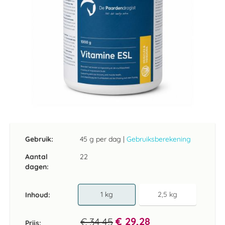
Ga
naar
het
Gebruik:
45 g per dag
|
Gebruiksberekening
begin
van
Aantal
22
de
dagen:
afbeeldingen-
gallerij
1 kg
2,5 kg
Inhoud
€ 29,28
€ 34,45
Prijs: