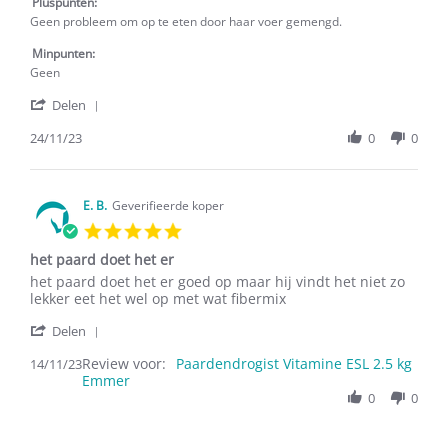
W.
verschil
Pluspunten:
on
in
Geen probleem om op te eten door haar voer gemengd.
24
lenigheid
Nov
Minpunten:
2023
Geen
'
Delen
Share
Review
24/11/23
0
0
by
K.
W.
on
E. B.
Geverifieerde koper
24
5.0
Nov
star
2023
het paard doet het er
rating
Review
review
het paard doet het er goed op maar hij vindt het niet zo
by
stating
lekker eet het wel op met wat fibermix
E.
het
'
B.
paard
Delen
Share
on
doet
Review voor:
Review
Paardendrogist Vitamine ESL 2.5 kg
14/11/23
14
het
Emmer
by
Nov
er
E.
0
0
2023
B.
on