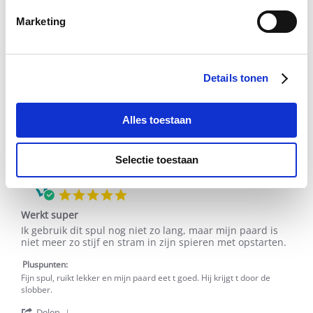
Marketing
H. P.
Geverifieerde koper
5.0
star
ESL
rating
Details tonen
Review
review
Is goed product
by
stating
'
H.
ESL
Delen
Share
P.
Alles toestaan
Review
12/11/25
0
0
on
by
12
H.
Nov
Selectie toestaan
P.
2025
on
G.j.e. A.
Geverifieerde koper
12
5.0
Nov
star
2025
Werkt super
rating
Review
review
Ik gebruik dit spul nog niet zo lang, maar mijn paard is
by
stating
niet meer zo stijf en stram in zijn spieren met opstarten.
G.j.e.
Werkt
A.
super
Pluspunten:
on
Fijn spul, ruikt lekker en mijn paard eet t goed. Hij krijgt t door de
6
slobber.
Oct
'
2025
Delen