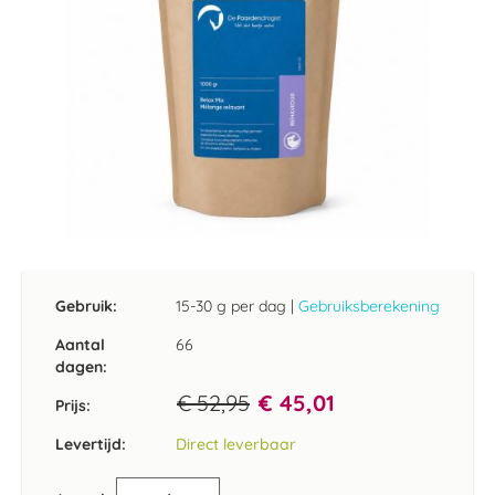
Ga
naar
het
Gebruik:
15-30 g per dag
|
Gebruiksberekening
begin
van
Aantal
66
de
dagen:
afbeeldingen-
€ 52,95
€ 45,01
gallerij
Prijs:
Levertijd:
Direct leverbaar