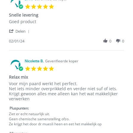
9
5.0
Feb
star
2024
Snelle levering
rating
Review
review
Goed product
by
stating
'
D.
Snelle
Delen
Share
H.
levering
Review
02/01/24
0
0
on
by
2
D.
Jan
H.
2024
on
Nicolette B.
Geverifieerde koper
2
5.0
Jan
star
2024
Relax mix
rating
Review
review
Voor mijn paard werkt het perfect.
by
stating
Net iets minder overprikkeld en verder niet suf of iets.
Nicolette
Relax
Krijgt gewoon alles mee alleen kan het wat makkelijker
B.
mix
verwerken
on
4
Pluspunten:
Dec
Ziet er echt natuurlijk uit.
2023
Geen chemische samenstelling ofzo.
Ze krijgt het door dr muesli heen en eet het makkelijk op