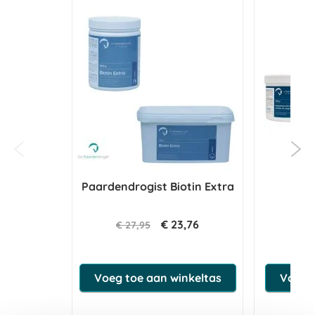
Paardendrogist Biotin Extra
Pa
Mag
€ 23,76
€ 27,95
€
Voeg toe aan winkeltas
Voeg t