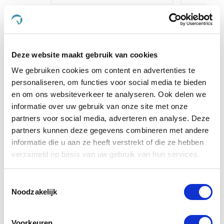
4.4
star
76 Beoordelingen
rating
Deze website maakt gebruik van cookies
Schrijf Een Review
Stel Een Vraag
We gebruiken cookies om content en advertenties te
personaliseren, om functies voor social media te bieden
BEOORDELINGEN
VRAGEN
en om ons websiteverkeer te analyseren. Ook delen we
informatie over uw gebruik van onze site met onze
partners voor social media, adverteren en analyse. Deze
partners kunnen deze gegevens combineren met andere
informatie die u aan ze heeft verstrekt of die ze hebben
76 Beoordelingen
verzameld op basis van uw gebruik van hun services.
N. K.
Geverifieerde koper
5.0
Toestemmingsselectie
star
Noodzakelijk
Relaxmix
rating
Review
review
Prima aanvulling voor in de voorjaarsstress in de kudde.
by
stating
Voorkeuren
Pluspunten: