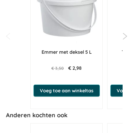
Emmer met deksel 5 L
Twyd
€ 2,98
€ 3,50
€ 3
Voeg toe aan winkeltas
Voeg t
Anderen kochten ook