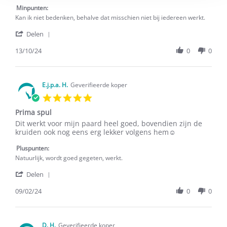
Minpunten:
het
opbouwen
Kan ik niet bedenken, behalve dat misschien niet bij iedereen werkt.
en
'
Delen
Share
Review
13/10/24
0
0
by
N.
H.
on
E.j.p.a. H.
Geverifieerde koper
13
5.0
Oct
star
2024
Prima spul
rating
Review
review
Dit werkt voor mijn paard heel goed, bovendien zijn de
by
stating
kruiden ook nog eens erg lekker volgens hem☺️
E.j.p.a.
Prima
H.
spul
Pluspunten:
on
Natuurlijk, wordt goed gegeten, werkt.
9
'
Feb
Delen
Share
2024
Review
09/02/24
0
0
by
E.j.p.a.
H.
on
D. H.
Geverifieerde koper