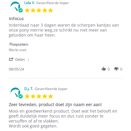
on
Lida V.
Geverifieerde koper
11
5.0
Jun
star
2024
InFocus
rating
Review
review
Inderdaad naar 3 dagen waren de scherpen kantjes van
by
stating
onze pony merrie weg.ze schrikt nu niet meer van
Lida
InFocus
geluiden om haar heen.
V.
on
Pluspunten:
8
Werkt snel.
May
'
2024
Delen
Share
Review
08/05/24
0
0
by
Lida
V.
on
D.j. T.
Geverifieerde koper
8
5.0
May
star
2024
Zeer tevreden, product doet zijn naam eer aan!
rating
Review
review
Mooi en goedwerkend product. Doet wat het belooft en
by
stating
geeft duidelijk meer focus en dus rust zonder te
D.j.
Zeer
versuffen of af te vlakken.
T.
tevreden,
Wordt ook goed gegeten.
on
product