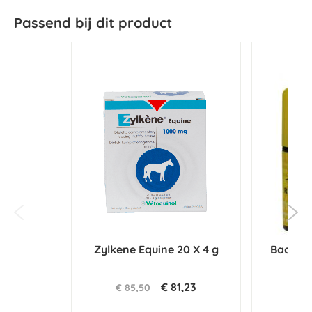
Passend bij dit product
Zylkene Equine 20 X 4 g
Bach Re
€ 81,23
€ 85,50
€ 2