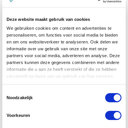
NAF D-Tox
Paar
Extr
€ 54,10
€ 56,95
€ 
Deze website maakt gebruik van cookies
We gebruiken cookies om content en advertenties te
personaliseren, om functies voor social media te bieden
Voeg toe aan winkeltas
Voeg t
en om ons websiteverkeer te analyseren. Ook delen we
informatie over uw gebruik van onze site met onze
partners voor social media, adverteren en analyse. Deze
partners kunnen deze gegevens combineren met andere
4.4
informatie die u aan ze heeft verstrekt of die ze hebben
star
81 Beoordelingen
verzameld op basis van uw gebruik van hun services.
rating
Schrijf Een Review
Stel Een Vraag
Toestemmingsselectie
Noodzakelijk
BEOORDELINGEN
VRAGEN
Voorkeuren