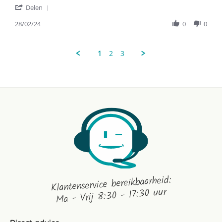
'
28
doet
Delen
Share
Feb
zijn
Review
28/02/24
0
0
2024
naam
by
eer
D.j.
aan!
T.
1
2
3
on
28
Feb
2024
Klantenservice bereikbaarheid:
Ma - Vrij 8:30 - 17:30 uur