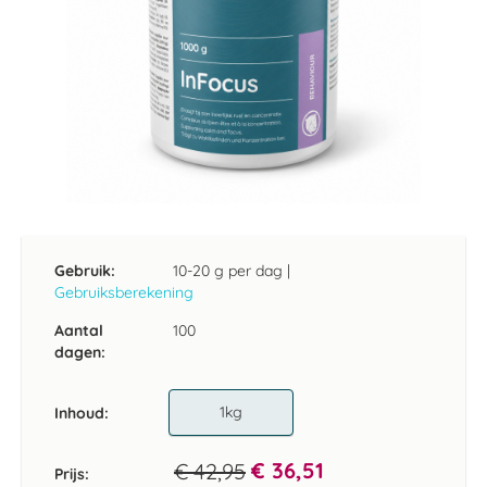
Ga
naar
het
Gebruik:
10-20 g per dag
|
begin
Gebruiksberekening
van
de
Aantal
100
afbeeldingen-
dagen:
gallerij
1kg
Inhoud
€ 36,51
€ 42,95
Prijs: