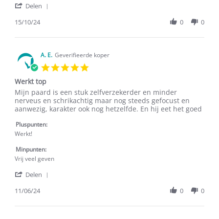
'
15
Delen
Share
Oct
Review
15/10/24
0
0
2024
by
Marian
H.
on
A. E.
Geverifieerde koper
15
5.0
Oct
star
2024
Werkt top
rating
Review
review
Mijn paard is een stuk zelfverzekerder en minder
by
stating
nerveus en schrikachtig maar nog steeds gefocust en
A.
Werkt
aanwezig, karakter ook nog hetzelfde. En hij eet het goed
E.
top
on
Pluspunten:
11
Werkt!
Jun
2024
Minpunten:
Vrij veel geven
'
Delen
Share
Review
11/06/24
0
0
by
A.
E.