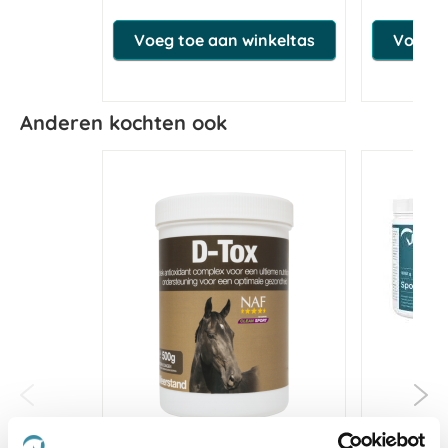
Voeg toe aan winkeltas
Voeg t
Anderen kochten ook