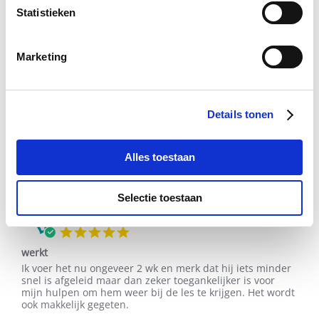
Statistieken
81 Beoordelingen
Dianne N.
Geverifieerde koper
Marketing
5.0
star
Paarden waren rustig
rating
Review
review
Met oudjaar gebruikt de paarden. Reageren er goed op
Details tonen
by
stating
en was rustig met oudjaar nacht
Dianne
Paarden
'
N.
waren
Delen
Share
on
rustig
Alles toestaan
Review
22/01/26
0
0
22
by
Jan
Dianne
2026
Selectie toestaan
N.
on
Marian H.
Geverifieerde koper
22
5.0
Jan
star
2026
werkt
rating
Review
review
Ik voer het nu ongeveer 2 wk en merk dat hij iets minder
by
stating
snel is afgeleid maar dan zeker toegankelijker is voor
Marian
werkt
mijn hulpen om hem weer bij de les te krijgen. Het wordt
H.
ook makkelijk gegeten.
on