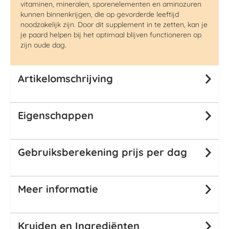
vitaminen, mineralen,
sporenelementen en
aminozuren
kunnen binne
n
krijgen, die op gevorderde leeftijd
noodzakelijk zijn.
Door dit supplement in te zetten,
kan
je
je paard h
e
lp
en
bij het optimaal
blijven
functioneren
op
zijn oude dag.
Artikelomschrijving
Eigenschappen
Gebruiksberekening prijs per dag
Meer informatie
Kruiden en Ingrediënten