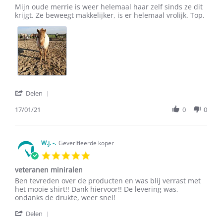
Review
review
Mijn oude merrie is weer helemaal haar zelf sinds ze dit
by
stating
krijgt. Ze beweegt makkelijker, is er helemaal vrolijk. Top.
Maureen
Goed
S.
product
on
17
Jan
2021
'
Delen
Share
Review
17/01/21
0
0
by
Maureen
S.
on
W.j. -.
Geverifieerde koper
17
5.0
Jan
star
2021
veteranen miniralen
rating
Review
review
Ben tevreden over de producten en was blij verrast met
by
stating
het mooie shirt!! Dank hiervoor!! De levering was,
W.j.
veteranen
ondanks de drukte, weer snel!
-.
miniralen
'
on
Delen
Share