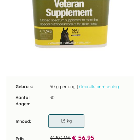
Ga
naar
het
Gebruik:
50 g per dag
|
Gebruiksberekening
begin
van
Aantal
30
de
dagen:
afbeeldingen-
gallerij
1,5 kg
Inhoud
€ 56,95
€ 59,95
Prijs: