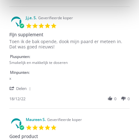
by
C.m.
B.
on
J.j.e. S.
Geverifieerde koper
24
5.0
Jan
star
2023
Fijn supplement
rating
Review
review
Toen ik de bak opende, dook mijn paard er meteen in.
by
stating
Dat was goed nieuws!
J.j.e.
Fijn
S.
supplement
Pluspunten:
on
Smakelijk en makkelijk te doseren
18
Dec
Minpunten:
2022
x
'
Delen
Share
Review
18/12/22
0
0
by
J.j.e.
S.
on
Maureen S.
Geverifieerde koper
18
5.0
Dec
star
2022
Goed product
rating