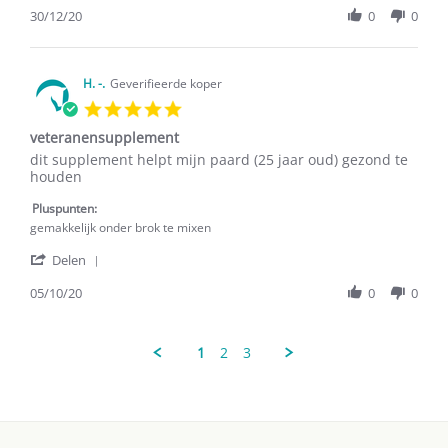
30
Review
30/12/20
0
0
Dec
by
2020
W.j.
-.
on
H. -.
Geverifieerde koper
30
5.0
Dec
star
2020
veteranensupplement
rating
Review
review
dit supplement helpt mijn paard (25 jaar oud) gezond te
by
stating
houden
H.
veteranensupplement
-.
Pluspunten:
on
gemakkelijk onder brok te mixen
5
'
Oct
Delen
Share
2020
Review
05/10/20
0
0
by
H.
-.
1
2
3
on
5
Oct
2020