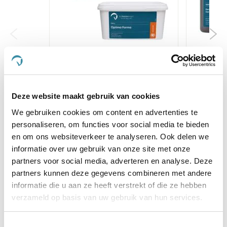
Paardendrogist Optima
Paard
Forma
€ 33,96
€ 39,95
€
Deze website maakt gebruik van cookies
We gebruiken cookies om content en advertenties te
personaliseren, om functies voor social media te bieden
Voeg toe aan winkeltas
Voeg 
en om ons websiteverkeer te analyseren. Ook delen we
informatie over uw gebruik van onze site met onze
partners voor social media, adverteren en analyse. Deze
partners kunnen deze gegevens combineren met andere
4.4
informatie die u aan ze heeft verstrekt of die ze hebben
star
22 Beoordelingen
rating
verzameld op basis van uw gebruik van hun services.
Schrijf Een Review
Stel Een Vraag
Toestemmingsselectie