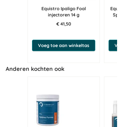
Equistro Ipaligo Foal
Equilib
injectoren 14 g
Sport
€ 41,50
€ 
Voeg toe aan winkeltas
Voeg 
Anderen kochten ook