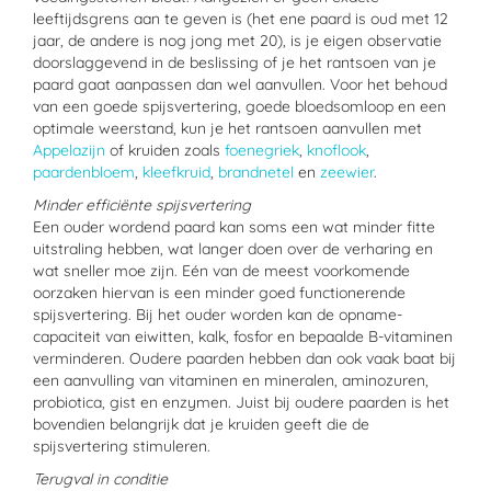
leeftijdsgrens aan te geven is (het ene paard is oud met 12
jaar, de andere is nog jong met 20), is je eigen observatie
doorslaggevend in de beslissing of je het rantsoen van je
paard gaat aanpassen dan wel aanvullen. Voor het behoud
van een goede spijsvertering, goede bloedsomloop en een
optimale weerstand, kun je het rantsoen aanvullen met
Appelazijn
of kruiden zoals
foenegriek
,
knoflook
,
paardenbloem
,
kleefkruid
,
brandnetel
en
zeewier
.
Minder efficiënte spijsvertering
Een ouder wordend paard kan soms een wat minder fitte
uitstraling hebben, wat langer doen over de verharing en
wat sneller moe zijn. Eén van de meest voorkomende
oorzaken hiervan is een minder goed functionerende
spijsvertering. Bij het ouder worden kan de opname-
capaciteit van eiwitten, kalk, fosfor en bepaalde B-vitaminen
verminderen. Oudere paarden hebben dan ook vaak baat bij
een aanvulling van vitaminen en mineralen, aminozuren,
probiotica, gist en enzymen. Juist bij oudere paarden is het
bovendien belangrijk dat je kruiden geeft die de
spijsvertering stimuleren.
Terugval in conditie