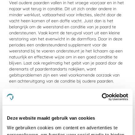
Veel oudere paarden vallen in het vroege voorjaar en in het
najaar wat terug in conditie. Dit uit zich onder andere in
minder werklust, vatbaarheid voor infecties, slecht door de
vacht heen komen of een doffe vacht. Juist dan is het
belangrijk om de weerstand en conditie van je paard te
ondersteunen. Vaak komt de terugval voort uit een kleine
verstoring van het evenwicht in de darmflora. Door in deze
periodes een ondersteundend supplement voor de
weerstand bij te voeren ondersteunt je het lichaam op een
natuurlijk en effectieve wijze om in een goed conditie te
blijven. Laat ook regelmatig het gebit van je paard door de
dierenarts of paardentandarts nakijken, want
gebitsproblemen zijn een veel voorkomende oorzaak van
een achteruitgang van de conditie bij oudere paarden.
Vitale spieren en gewrichten
De spierkracht van het ouder wordende paard wordt minder,
het spiervolume neemt af en de gewrichten krijgen met
slijtage te maken. Het paard is daardoor vaak 'startstijf'.
Paarden die moeite hebben om op gang te komen, wat stijf
Deze website maakt gebruik van cookies
en stram worden, artrose hebben en/of last hebben van
vochtophoping kunnen erg gebaat zijn bij producten die de
We gebruiken cookies om content en advertenties te
bloedsomloop stimuleren. Een goede doorbloeding is
personaliseren, om functies voor social media te bieden