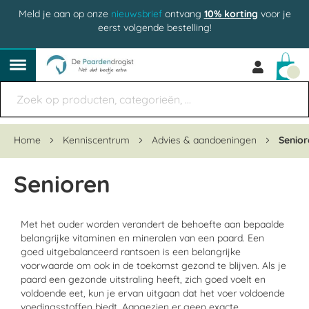
Meld je aan op onze
nieuwsbrief
ontvang
10% korting
voor je
eerst volgende bestelling!
Win
Home
Kenniscentrum
Advies & aandoeningen
Senior
Senioren
Met het ouder worden verandert de behoefte aan bepaalde
belangrijke vitaminen en mineralen van een paard. Een
goed uitgebalanceerd rantsoen is een belangrijke
voorwaarde om ook in de toekomst gezond te blijven. Als je
paard een gezonde uitstraling heeft, zich goed voelt en
voldoende eet, kun je ervan uitgaan dat het voer voldoende
voedingsstoffen biedt. Aangezien er geen exacte