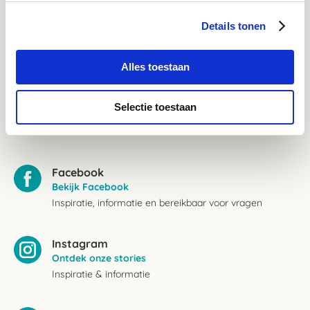
Details tonen
Klantenservice bereikbaarheid:
Ma - Vrij 8:30 - 17:30 uur
Alles toestaan
Selectie toestaan
Direct advies
App:
06-21959869
of bel:
050-409 69 96
onze klantenservice
Facebook
Bekijk Facebook
Inspiratie, informatie en bereikbaar voor vragen
Instagram
Ontdek onze stories
Inspiratie & informatie