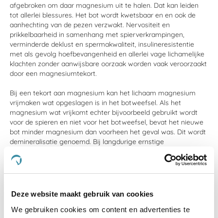
afgebroken om daar magnesium uit te halen. Dat kan leiden
tot allerlei blessures. Het bot wordt kwetsbaar en en ook de
aanhechting van de pezen verzwakt. Nervositeit en
prikkelbaarheid in samenhang met spierverkrampingen,
verminderde deklust en spermakwaliteit, insulineresistentie
met als gevolg hoefbevangenheid en allerlei vage lichamelijke
klachten zonder aanwijsbare oorzaak worden vaak veroorzaakt
door een magnesiumtekort.
Bij een tekort aan magnesium kan het lichaam magnesium
vrijmaken wat opgeslagen is in het botweefsel. Als het
magnesium wat vrijkomt echter bijvoorbeeld gebruikt wordt
voor de spieren en niet voor het botweefsel, bevat het nieuwe
bot minder magnesium dan voorheen het geval was. Dit wordt
demineralisatie genoemd. Bij langdurige ernstige
magnesiumtekorten zal het skelet niet meer van dezelfde
goede kwaliteit zijn waardoor er makkelijker blessures
ontstaan. Het is daarom belangrijk dat het rantsoen voldoende
magnesium bevat.
Deze website maakt gebruik van cookies
Extra informatie over magnesium m.b.t. paarden
We gebruiken cookies om content en advertenties te