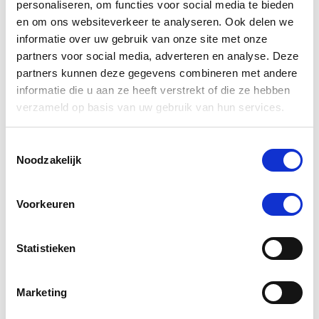
Magnesiumbehoefte
personaliseren, om functies voor social media te bieden
Basisbehoefte per dag per 100 kilo lichaamsgewicht:
en om ons websiteverkeer te analyseren. Ook delen we
- Pony's en paarden in rust: 1,95 gram
informatie over uw gebruik van onze site met onze
- Sportpaarden: 1,9 - 3 gram
partners voor social media, adverteren en analyse. Deze
partners kunnen deze gegevens combineren met andere
Een paard krijgt magnesium binnen via zijn voer en eventuele
overschotten worden via de urine uitgeplast. Sportpaarden
informatie die u aan ze heeft verstrekt of die ze hebben
hebben een grotere behoefte aan magnesium. Door te zweten
verzameld op basis van uw gebruik van hun services.
verliest een paard niet alleen zouten, maar ook magnesium.
Hoe meer beweging en hoe meer zweet, hoe groter de
behoefte aan magnesium. Magnesium komt vooral voor in
Toestemmingsselectie
gras en kwalitatief goed ruwvoer. Maar omdat de bodem
Noodzakelijk
steeds armer wordt, worden de gehaltes van belangrijke
mineralen wel steeds lager. Paarden die aan de diarree zijn,
overmatig zweten en paarden die veel zout opnemen zonder
Voorkeuren
extra magnesium binnen te krijgen zijn extra gevoelig voor het
ontstaan van een magnesiumtekort.
Statistieken
In de voeding is vaak te weinig magnesium aanwezig. Bij een
stressgevoelig paard wordt de voorraad nog sneller opgebruikt.
Uit recent onderzoek blijkt dat maar liefst 20% van de gezonde
Marketing
paarden een magnesiumgebrek heeft, voor zieke paarden
loopt dit percentage zelfs op tot meer dan 50%. Uit hetzelfde