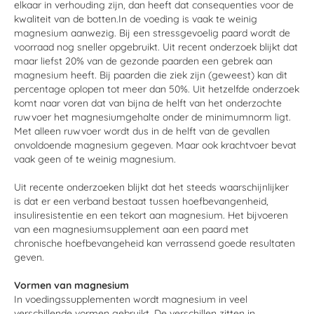
elkaar in verhouding zijn, dan heeft dat consequenties voor de
kwaliteit van de botten.In de voeding is vaak te weinig
magnesium aanwezig. Bij een stressgevoelig paard wordt de
voorraad nog sneller opgebruikt. Uit recent onderzoek blijkt dat
maar liefst 20% van de gezonde paarden een gebrek aan
magnesium heeft. Bij paarden die ziek zijn (geweest) kan dit
percentage oplopen tot meer dan 50%. Uit hetzelfde onderzoek
komt naar voren dat van bijna de helft van het onderzochte
ruwvoer het magnesiumgehalte onder de minimumnorm ligt.
Met alleen ruwvoer wordt dus in de helft van de gevallen
onvoldoende magnesium gegeven. Maar ook krachtvoer bevat
vaak geen of te weinig magnesium.
Uit recente onderzoeken blijkt dat het steeds waarschijnlijker
is dat er een verband bestaat tussen hoefbevangenheid,
insuliresistentie en een tekort aan magnesium. Het bijvoeren
van een magnesiumsupplement aan een paard met
chronische hoefbevangeheid kan verrassend goede resultaten
geven.
Vormen van magnesium
In voedingssupplementen wordt magnesium in veel
verschillende vormen gebruikt. De verschillen zitten in