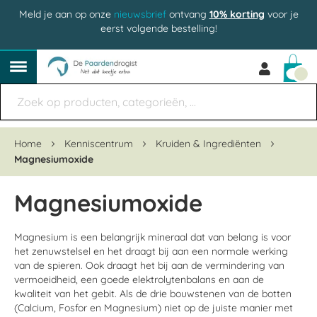
Meld je aan op onze
nieuwsbrief
ontvang
10% korting
voor je
eerst volgende bestelling!
Win
Home
Kenniscentrum
Kruiden & Ingrediënten
Magnesiumoxide
Magnesiumoxide
Magnesium is een belangrijk mineraal dat van belang is voor
het zenuwstelsel en het draagt bij aan een normale werking
van de spieren. Ook draagt het bij aan de vermindering van
vermoeidheid, een goede elektrolytenbalans en aan de
kwaliteit van het gebit. Als de drie bouwstenen van de botten
(Calcium, Fosfor en Magnesium) niet op de juiste manier met