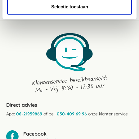
magnesium kan ook een verrassend goed effect geven.
Selectie toestaan
Klantenservice bereikbaarheid:
Ma - Vrij 8:30 - 17:30 uur
Direct advies
App:
06-21959869
of bel:
050-409 69 96
onze klantenservice
Facebook