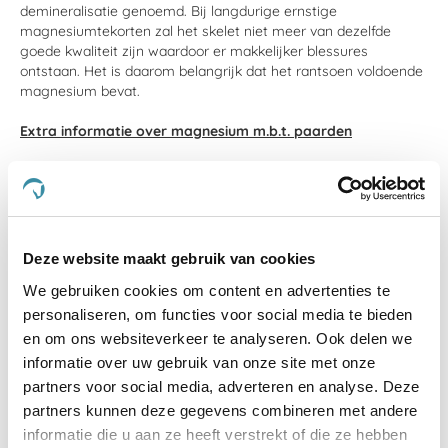
demineralisatie genoemd. Bij langdurige ernstige
magnesiumtekorten zal het skelet niet meer van dezelfde
goede kwaliteit zijn waardoor er makkelijker blessures
ontstaan. Het is daarom belangrijk dat het rantsoen voldoende
magnesium bevat.
Extra informatie over magnesium m.b.t. paarden
Magnesiumbehoefte
Basisbehoefte per dag per 100 kilo lichaamsgewicht:
- Pony's en paarden in rust: 1,95 gram
- Sportpaarden: 1,9 - 3 gram
Deze website maakt gebruik van cookies
Een paard krijgt magnesium binnen via zijn voer en eventuele
We gebruiken cookies om content en advertenties te
overschotten worden via de urine uitgeplast. Sportpaarden
hebben een grotere behoefte aan magnesium. Door te zweten
personaliseren, om functies voor social media te bieden
verliest een paard niet alleen zouten, maar ook magnesium.
en om ons websiteverkeer te analyseren. Ook delen we
Hoe meer beweging en hoe meer zweet, hoe groter de
informatie over uw gebruik van onze site met onze
behoefte aan magnesium. Magnesium komt vooral voor in
partners voor social media, adverteren en analyse. Deze
gras en kwalitatief goed ruwvoer. Maar omdat de bodem
partners kunnen deze gegevens combineren met andere
steeds armer wordt, worden de gehaltes van belangrijke
mineralen wel steeds lager. Paarden die aan de diarree zijn,
informatie die u aan ze heeft verstrekt of die ze hebben