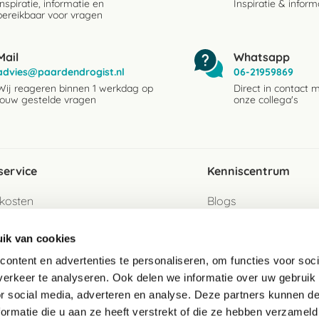
Inspiratie, informatie en
Inspiratie & inform
bereikbaar voor vragen
Mail
Whatsapp
advies@paardendrogist.nl
06-21959869
Wij reageren binnen 1 werkdag op
Direct in contact 
jouw gestelde vragen
onze collega's
service
Kenniscentrum
kosten
Blogs
ervice
Ingredientenwijzer
ik van cookies
jzen
Merken
ontent en advertenties te personaliseren, om functies voor soci
erkeer te analyseren. Ook delen we informatie over uw gebruik
turen als gast
or social media, adverteren en analyse. Deze partners kunnen 
ormatie die u aan ze heeft verstrekt of die ze hebben verzameld
e