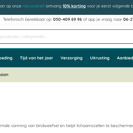
aan op onze
nieuwsbrief
ontvang
10% korting
voor je eerst volgende b
j
Telefonisch bereikbaar op:
050-409 69 96
of app
e vraag naar
06-2
oeding
Tijd van het jaar
Verzorging
Uitrusting
Aanbied
gaan
rmale vorming van bindweefsel en helpt lichaamscellen te beschermen