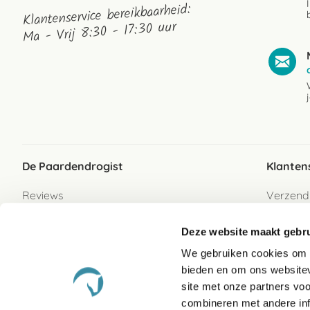
Klantenservice bereikbaarheid:
Ma - Vrij 8:30 - 17:30 uur
De Paardendrogist
Klanten
Reviews
Verzend
Over ons
Bezorgs
Deze website maakt gebru
Vacatures
Betaalwi
We gebruiken cookies om c
Contact
Retour
bieden en om ons websitev
Retour s
site met onze partners vo
combineren met andere inf
Garanti