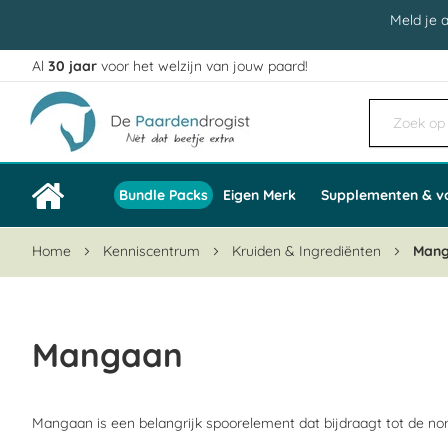
Meld je 
Al
30 jaar
voor het welzijn van jouw paard!
Ga
naar
de
inhoud
Bundle Packs
Eigen Merk
Supplementen & v
Home
Kenniscentrum
Kruiden & Ingrediënten
Man
Mangaan
Mangaan is een belangrijk spoorelement dat bijdraagt tot de no