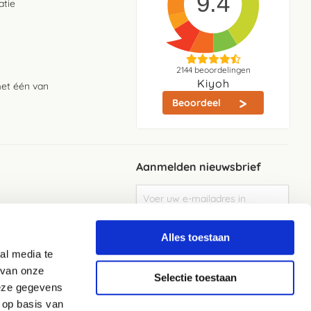
9.4
atie
2144
beoordelingen
Kiyoh
met één van
Beoordeel
Aanmelden nieuwsbrief
Abonneer
u
op
Meld je aan
onze
Alles toestaan
nieuwsbrief
al media te
Elke week de beste acties en het laaste
nieuws in je eigen mailbox
 van onze
Selectie toestaan
deze gegevens
 op basis van