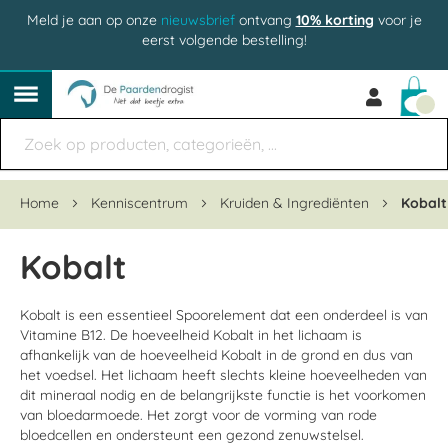
Meld je aan op onze
nieuwsbrief
ontvang
10% korting
voor je
eerst volgende bestelling!
Win
Home
Kenniscentrum
Kruiden & Ingrediënten
Kobalt
Kobalt
Kobalt is een essentieel Spoorelement dat een onderdeel is van
Vitamine B12. De hoeveelheid Kobalt in het lichaam is
afhankelijk van de hoeveelheid Kobalt in de grond en dus van
het voedsel. Het lichaam heeft slechts kleine hoeveelheden van
dit mineraal nodig en de belangrijkste functie is het voorkomen
van bloedarmoede. Het zorgt voor de vorming van rode
bloedcellen en ondersteunt een gezond zenuwstelsel.