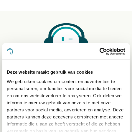
Klantenservice bereikbaarheid:
Ma - Vrij 8:30 - 17:30 uur
Deze website maakt gebruik van cookies
We gebruiken cookies om content en advertenties te
personaliseren, om functies voor social media te bieden
Direct advies
en om ons websiteverkeer te analyseren. Ook delen we
App:
06-21959869
of bel:
050-409 69 96
onze klantenservice
informatie over uw gebruik van onze site met onze
partners voor social media, adverteren en analyse. Deze
partners kunnen deze gegevens combineren met andere
Facebook
informatie die u aan ze heeft verstrekt of die ze hebben
Bekijk Facebook
verzameld op basis van uw gebruik van hun services.
Inspiratie, informatie en bereikbaar voor vragen