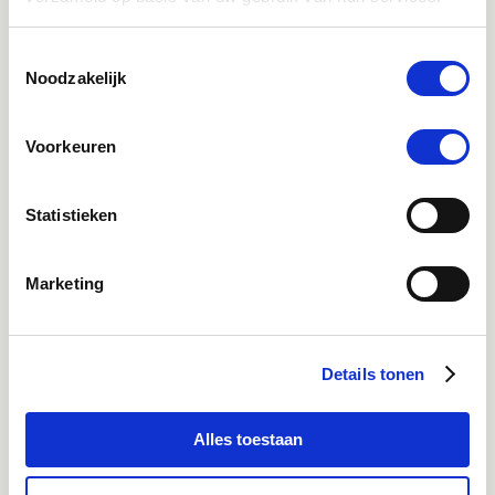
Toestemmingsselectie
Instagram
Noodzakelijk
Ontdek onze stories
Inspiratie & informatie
Voorkeuren
Mail
advies@paardendrogist.nl
Statistieken
Wij reageren binnen 1 werkdag op jouw gestelde
vragen
Marketing
Whatsapp
06-21959869
Direct in contact met één van onze collega's
Details tonen
Alles toestaan
9.4