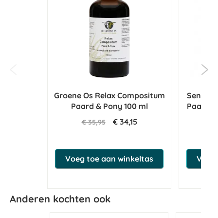
Groene Os Relax Compositum
Sensiph
Paard & Pony 100 ml
Paard 1
€ 34,15
€ 35,95
Voeg toe aan winkeltas
Voeg 
Anderen kochten ook