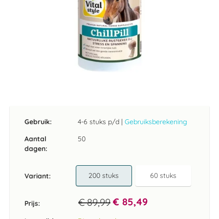
Ga
naar
het
Gebruik:
4-6 stuks p/d
|
Gebruiksberekening
begin
van
Aantal
50
de
dagen:
afbeeldingen-
gallerij
200 stuks
60 stuks
Variant
€ 85,49
€ 89,99
Prijs: