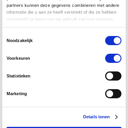
partners kunnen deze gegevens combineren met andere
informatie die u aan ze heeft verstrekt of die ze hebben
verzameld op basis van uw gebruik van hun services.
4.5
star
19 Beoordelingen
rating
Toestemmingsselectie
Schrijf Een Review
Stel Een Vraag
Noodzakelijk
Voorkeuren
BEOORDELINGEN
VRAGEN
Statistieken
19 Beoordelingen
Marketing
S. K.
Geverifieerde koper
5.0
star
Details tonen
Prima 👍
rating
Review
review
Prima 👍