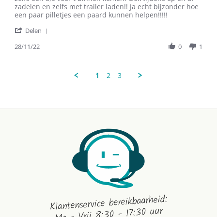
on
goed!!
zadelen en zelfs met trailer laden!! Ja echt bijzonder hoe
28
een paar pilletjes een paard kunnen helpen!!!!!
Nov
'
2022
Delen
Share
Review
28/11/22
0
1
by
Simone
S.
1
2
3
on
28
Nov
2022
Klantenservice bereikbaarheid:
Ma - Vrij 8:30 - 17:30 uur