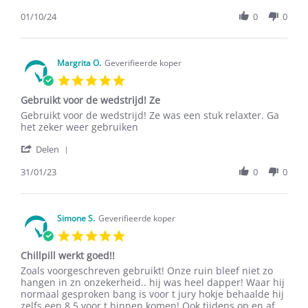
Share
k.
spul
Review
01/10/24
0
0
on
by
1
sabrina
Oct
k.
2024
on
Margrita O.
Geverifieerde koper
1
5.0
Oct
star
2024
Gebruikt voor de wedstrijd! Ze
rating
Review
review
Gebruikt voor de wedstrijd! Ze was een stuk relaxter. Ga
by
stating
het zeker weer gebruiken
Margrita
Gebruikt
'
O.
voor
Delen
Share
on
de
Review
31/01/23
0
0
31
wedstrijd!
by
Jan
Ze
Margrita
2023
O.
on
Simone S.
Geverifieerde koper
31
5.0
Jan
star
2023
Chillpill werkt goed!!
rating
Review
review
Zoals voorgeschreven gebruikt! Onze ruin bleef niet zo
by
stating
hangen in zn onzekerheid.. hij was heel dapper! Waar hij
Simone
Chillpill
normaal gesproken bang is voor t jury hokje behaalde hij
S.
werkt
zelfs een 8,5 voor t binnen komen! Ook tijdens op en af