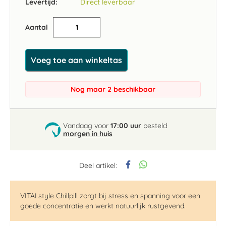
Levertijd:
Direct leverbaar
Aantal
Voeg toe aan winkeltas
Nog maar 2 beschikbaar
Vandaag voor
17:00 uur
besteld
morgen in huis
Deel artikel:
VITALstyle Chillpill zorgt bij stress en spanning voor een
goede concentratie en werkt natuurlijk rustgevend.