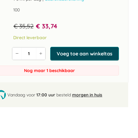
100
€ 35,52
€ 33,74
Direct leverbaar
Voeg toe aan winkeltas
Verlaag
Verhoog
de
de
aantal
aantal
Nog maar 1 beschikbaar
Vandaag voor
17:00 uur
besteld
morgen in huis