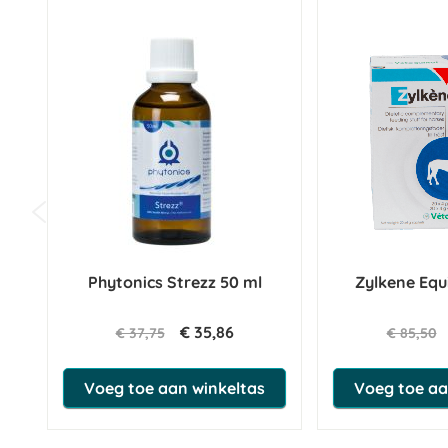
weken. Ga bij verbetering nog enige dagen door met toediening 
is het effect meestal zichtbaar na 1 tot 3 weken.
Let op!
Tijdens dracht en lactatie altijd in overleg met de behandelend d
Bewaren
Vermijd direct zonlicht en bewaar dit product droog en bij een t
bereik van kinderen houden. De houdbaarheidsdatum staat vermel
Wat zit er in Puur
Calm
?
Samenstelling:
Phytonics Strezz 50 ml
Zylkene Equ
Water (Aqua), Glycerin(e), Haver (Avena sativa), Passiebloem (Passi
tomentosa) Alcohol 30%
€ 35,86
€ 37,75
€ 85,50
Ruw eiwit 0,1%
Voeg toe aan winkeltas
Voeg toe aa
Ruwe celstof 0,1%
Ruw vet 0,1%