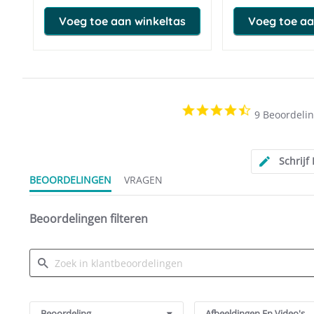
Voeg toe aan winkeltas
Voeg toe aa
4.6
9 Beoordeli
star
rating
Schrijf
BEOORDELINGEN
VRAGEN
Beoordelingen filteren
Search
Reviews
Beoordeling
Afbeeldingen En Video's