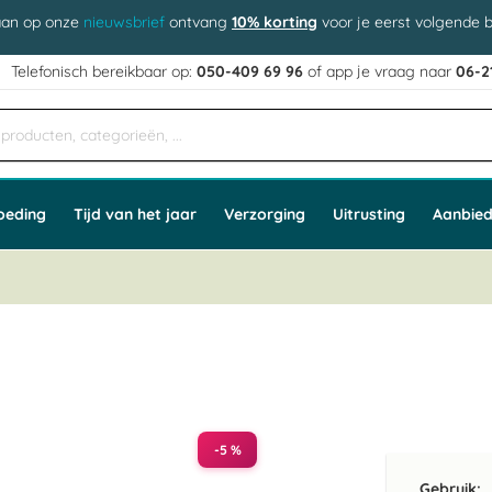
aan op onze
nieuwsbrief
ontvang
10% korting
voor je eerst volgende b
j
Telefonisch bereikbaar op:
050-409 69 96
of app
e vraag naar
06-2
oeding
Tijd van het jaar
Verzorging
Uitrusting
Aanbied
-5 %
Gebruik: