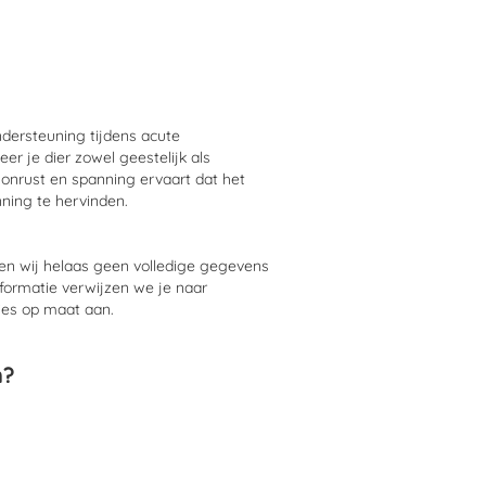
ndersteuning
tijde
ns acute
eer je
dier
zowel geestelijk als
l onrust en spanning ervaart dat het
ning te hervinden
.
n wij helaas geen volledige gegevens
formatie verwijzen we je naar
ies op maat aan.
n?
r
lichamelijk en