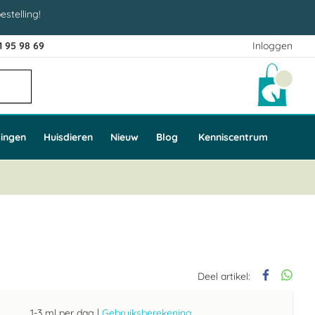
estelling!
1 95 98 69
Inloggen
Winke
ingen
Huisdieren
Nieuw
Blog
Kenniscentrum
Deel artikel:
1-3 ml per dag
|
Gebruiksberekening