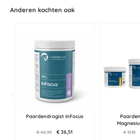
Ruwe as 0,1%
Anderen kochten ook
Natrium 0,002%
Paardendrogist InFocus
Paarden
Magnesiu
€ 36,51
€ 42,95
€ 11,15