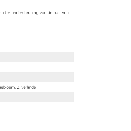
en ter ondersteuning van
de
rust
van
agen van het jaar wanneer er veel
uil
en
PUUR Nervo
voor optimale rust
iebloem, Zilverlinde