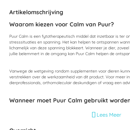
begin
van
Artikelomschrijving
de
afbeeldingen-
Waarom kiezen voor
Calm
van Puur?
gallerij
Puur
Calm
is een
fytotherapeutisch
middel dat
inzetbaar
is
ter o
stresssituaties
en spanning
.
Het kan helpen te ontspannen wa
nn
lichamelijk van deze spanning blokkeert
.
Wanneer je
dier
, zovee
jullie belemmert in de
omgang kan Puur
Calm
helpen de ontspan
Vanwege de wetgeving rondom supplementen voor dieren kunne
verstrekken over de werkzaamheid van dit product. Voor meer in
dierprofessionals, orthomoleculair deskundigen of vraag een adv
Wanneer moet Puur
Calm
gebruikt worde
Puur
Calm
is in te zetten bij acute stresssituaties waardoor je
die
Lees Meer
mentaal
blokkeert
zoals
bijvoorbeeld
:
Vervoer, wedstrijden