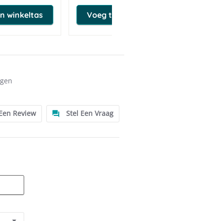
n winkeltas
Voeg toe aan winkeltas
ngen
 Een Review
Stel Een Vraag