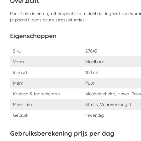
Overzicht
Bezoek van of aan de dierenarts
Puur
Calm
is een
fytotherapeutisch
middel dat ingezet kan word
je
paard tijdens
acute stress
situaties
.
Angst en voor de hoefsmid
Eigenschappen
Angst en stress bij trailer laden
Eigenschappen
SKU
27643
Verhuizing of verandering groepssamenstelling
Vorm
Vloeibaar
Verder raden we dit product aan om in te zetten in de laatste d
vuurwerk wordt afgestoken. Combineer het dan met
PUUR Tranq
Inhoud
100 ml
tijdens de jaarwisseling.
Merk
Puur
Hoe moet ik Puur
Calm
toedienen?
Kruiden & Ingrediënten
Alcoholgehalte, Haver, Pass
Meer info
Stress, Vuurwerkangst
Dosering:
Gebruik
Inwendig
Tenzij arts of therapeut anders voorschrijft, twee keer daags
Paard 20 – 30 druppels
Gebruiksberekening prijs per dag
Hond 10 – 15 druppels