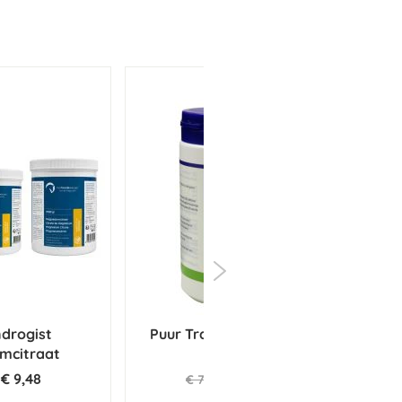
drogist
Puur Tranquil Paard 500 g
Paa
mcitraat
€ 9,48
€ 72,06
€ 75,85