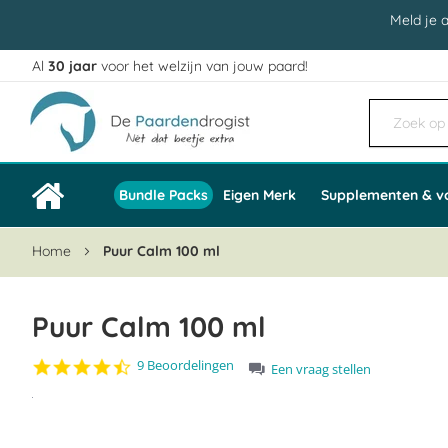
Meld je 
Al
30 jaar
voor het welzijn van jouw paard!
Ga
naar
de
inhoud
Bundle Packs
Eigen Merk
Supplementen & v
Home
Puur Calm 100 ml
Puur Calm 100 ml
4.6
9 Beoordelingen
Een vraag stellen
star
Ga
rating
naar
het