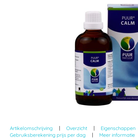
einde
van
de
afbeeldingen-
gallerij
Ga
naar
Artikelomschrijving
Overzicht
Eigenschappen
het
Gebruiksberekening prijs per dag
Meer informatie