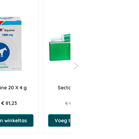
van dit product. Bij langdurig ongemak
ierenarts toepassen.
emperatuur tussen 5-20 °C. Buiten
d op het etiket en het doosje.
ine 20 X 4 g
Sectolin Nervo Paste
Se
flora incarnata), Zilverlinde (Tilia
€ 81,23
€ 12,54
€ 13,20
n winkeltas
Voeg toe aan winkeltas