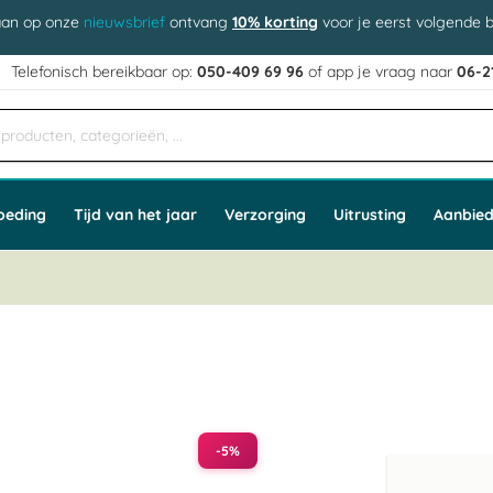
aan op onze
nieuwsbrief
ontvang
10% korting
voor je eerst volgende b
j
Telefonisch bereikbaar op:
050-409 69 96
of app
e vraag naar
06-2
oeding
Tijd van het jaar
Verzorging
Uitrusting
Aanbied
-5%