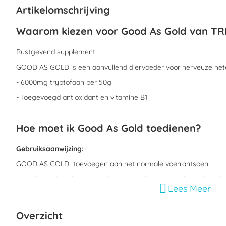
begin
Artikelomschrijving
van
de
Waarom kiezen voor Good As Gold van T
afbeeldingen-
gallerij
Rustgevend supplement
GOOD AS GOLD is een aanvullend diervoeder voor nerveuze het
- 6000mg tryptofaan per 50g
- Toegevoegd antioxidant en vitamine B1
Hoe moet ik Good As Gold toedienen?
Gebruiksaanwijzing:
GOOD AS GOLD toevoegen aan het normale voerrantsoen.
Voor de wedstrijd: 50g per dag, 3 tot 4 dagen voor de wedstrijd.
Lees Meer
Stressvolle situaties: 50g per dag.
Onderhoud: 25g per dag. 1 volle schep = 25g.
Overzicht