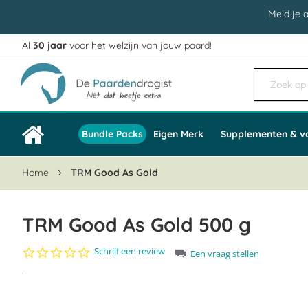
Meld je 
Al
30 jaar
voor het welzijn van jouw paard!
Ga
naar
de
inhoud
Bundle Packs
Eigen Merk
Supplementen & v
Home
TRM Good As Gold
TRM Good As Gold 500 g
0.0
Schrijf een review
Een vraag stellen
star
Ga
rating
naar
het