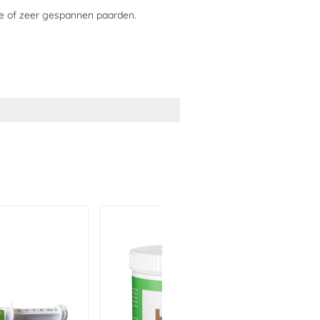
e of zeer gespannen paarden.
en 1,99%, ruwe vezels <1%, Ruwe as