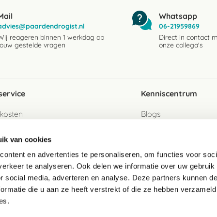
Mail
Whatsapp
advies@paardendrogist.nl
06-21959869
Wij reageren binnen 1 werkdag op
Direct in contact 
jouw gestelde vragen
onze collega's
service
Kenniscentrum
kosten
Blogs
ervice
Ingredientenwijzer
ik van cookies
jzen
Merken
ontent en advertenties te personaliseren, om functies voor soci
erkeer te analyseren. Ook delen we informatie over uw gebruik
turen als gast
or social media, adverteren en analyse. Deze partners kunnen 
ormatie die u aan ze heeft verstrekt of die ze hebben verzameld
e
es.
telde vragen