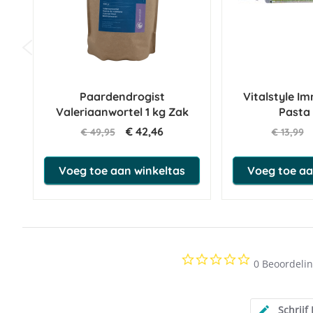
Paardendrogist
Vitalstyle 
Valeriaanwortel 1 kg Zak
Pasta
€ 42,46
€ 49,95
€ 13,99
Voeg toe aan winkeltas
Voeg toe aa
0.0
0 Beoordeli
star
rating
Schrijf