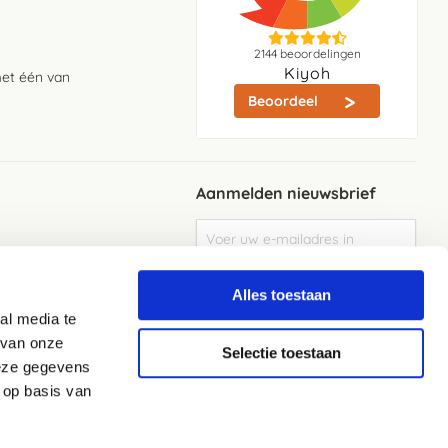
2144
beoordelingen
Kiyoh
met één van
Beoordeel
Aanmelden nieuwsbrief
Abonneer
u
op
Meld je aan
onze
Alles toestaan
nieuwsbrief
al media te
Elke week de beste acties en het laaste
nieuws in je eigen mailbox
 van onze
Selectie toestaan
deze gegevens
 op basis van