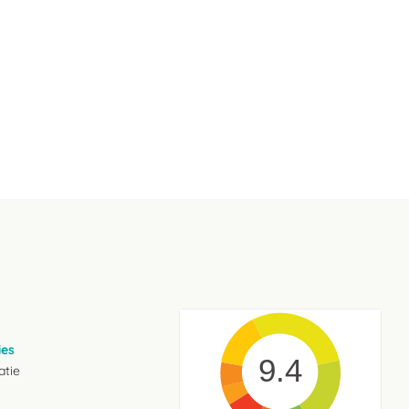
ies
9.4
atie