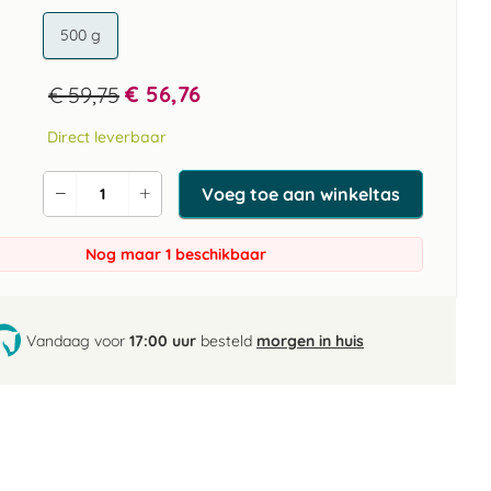
500 g
€ 56,76
€ 59,75
Direct leverbaar
Voeg toe aan winkeltas
Verlaag
Verhoog
de
de
aantal
aantal
Nog maar 1 beschikbaar
Vandaag voor
17:00 uur
besteld
morgen in huis