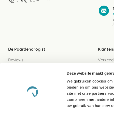
Ma - Vrij 8:30 - 17:30 uur
De Paardendrogist
Klanten
Reviews
Verzend
Over ons
Bezorgs
Deze website maakt gebru
Vacatures
Betaalwi
We gebruiken cookies om c
Contact
Retour
bieden en om ons websitev
Retour s
site met onze partners vo
combineren met andere inf
Garanti
uw gebruik van hun servic
Veelges