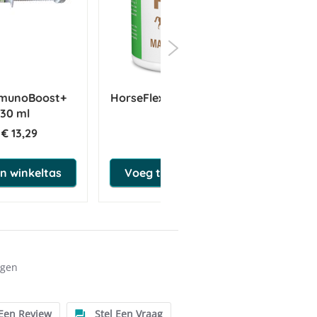
ImmunoBoost+
HorseFlex Magnesiumcitraat
B
 30 ml
€ 13,29
€ 20,95
n winkeltas
Voeg toe aan winkeltas
ngen
 Een Review
Stel Een Vraag