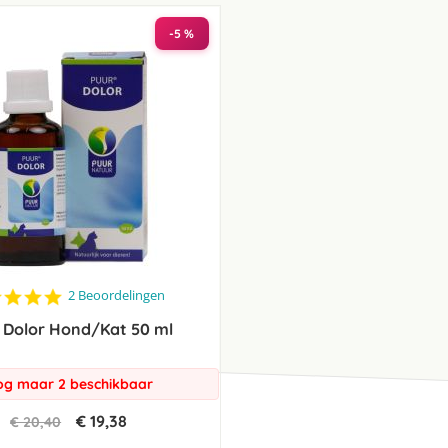
laag
sorteren
-5 %
5.0
2 Beoordelingen
star
 Dolor Hond/Kat 50 ml
rating
g maar 2 beschikbaar
€ 19,38
€ 20,40