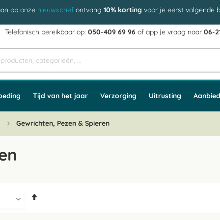
aan op onze
nieuwsbrief
ontvang
10% korting
voor je eerst volgende b
j
Telefonisch bereikbaar op:
050-409 69 96
of app
e vraag naar
06-2
oeding
Tijd van het jaar
Verzorging
Uitrusting
Aanbied
n
Gewrichten, Pezen & Spieren
ren
Van
hoog
naar