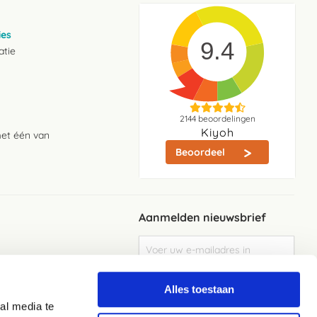
ies
9.4
atie
2144
beoordelingen
Kiyoh
met één van
Beoordeel
Aanmelden nieuwsbrief
Abonneer
u
op
Meld je aan
onze
Alles toestaan
nieuwsbrief
al media te
Elke week de beste acties en het laaste