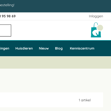
estelling!
1 95 98 69
Inloggen
Winke
ingen
Huisdieren
Nieuw
Blog
Kenniscentrum
1
artikel