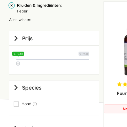
Kruiden & Ingrediënten
Peper
Alles wissen
Prijs
€ 19,38
€ 19,38
Species
Puur
Hond
1
item
No