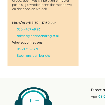
graag, doen wat wij beloven en rusten
pas als jij tevreden bent; dat menen we
en dat checken we ook.
Ma. t/m vrij 8:30 - 17:30 uur
050 - 409 69 96
advies@paardendrogist.nl
Whatsapp met ons
06-2195 98 69
Stuur ons een bericht
Direct 
App:
06-