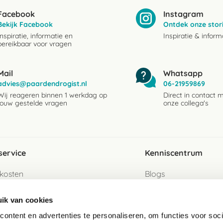
Facebook
Instagram
Bekijk Facebook
Ontdek onze stor
Inspiratie, informatie en
Inspiratie & inform
bereikbaar voor vragen
Mail
Whatsapp
advies@paardendrogist.nl
06-21959869
Wij reageren binnen 1 werkdag op
Direct in contact 
jouw gestelde vragen
onze collega's
service
Kenniscentrum
kosten
Blogs
ervice
Ingredientenwijzer
ik van cookies
jzen
Merken
ontent en advertenties te personaliseren, om functies voor soci