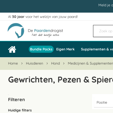
Meld je 
Al
30 jaar
voor het welzijn van jouw paard!
Ga
naar
de
inhoud
Bundle Packs
Eigen Merk
Supplementen & v
Home
Huisdieren
Hond
Medicijnen & Supplemente
Gewrichten, Pezen & Spie
Filteren
Huidige filters