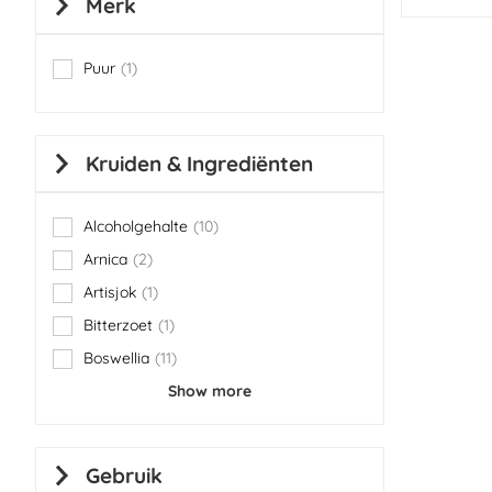
Merk
Puur
1
item
Kruiden & Ingrediënten
Alcoholgehalte
10
items
Arnica
2
items
Artisjok
1
item
Bitterzoet
1
item
Boswellia
11
items
Show more
Gebruik