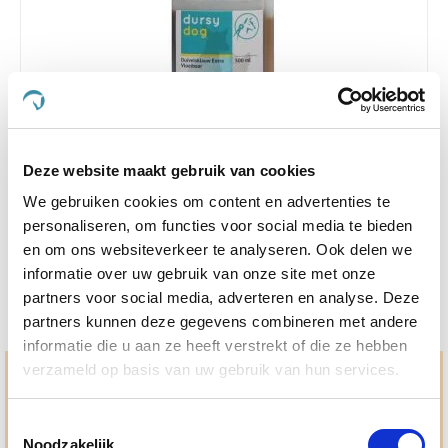
4.4
29 Beoordelingen
Deze website maakt gebruik van cookies
star
DursyDog Duivelsklauw Extra Vloeibaar 500 ml
rating
We gebruiken cookies om content en advertenties te
personaliseren, om functies voor social media te bieden
€ 20,53
€ 24,15
en om ons websiteverkeer te analyseren. Ook delen we
informatie over uw gebruik van onze site met onze
partners voor social media, adverteren en analyse. Deze
partners kunnen deze gegevens combineren met andere
informatie die u aan ze heeft verstrekt of die ze hebben
verzameld op basis van uw gebruik van hun services.
Hulp en advies nodig?
Jouw paard gezond houden en krijgen. Dat is waar we het
Toestemmingsselectie
allemaal voor doen. Bij De Paardendrogist worden we
Noodzakelijk