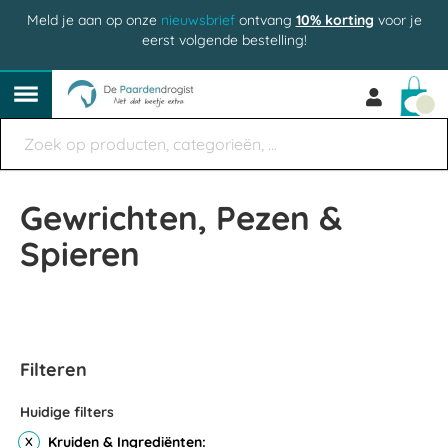
Meld je aan op onze
nieuwsbrief
ontvang
10% korting
voor je
eerst volgende bestelling!
Win
Gewrichten, Pezen &
Spieren
Filteren
Huidige filters
Kruiden & Ingrediënten