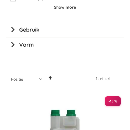
items
Show more
Gebruik
Vorm
Van
1
artikel
hoog
naar
laag
sorteren
-15 %