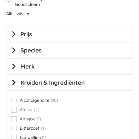
Goudsbloem
Alles wissen
Prijs
Species
Merk
Kruiden & Ingrediënten
Alcoholgehalte
10
items
Arnica
2
items
Artisjok
1
item
Bitterzoet
1
item
Boswellia
11