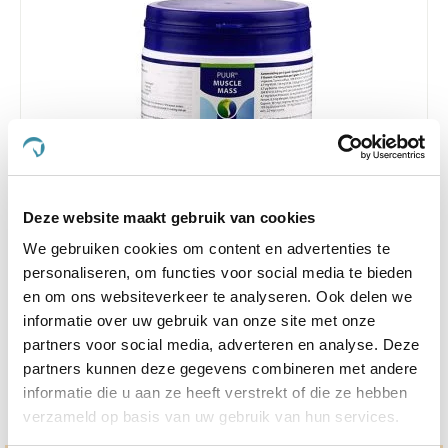
4.5
6 Beoordelingen
Deze website maakt gebruik van cookies
star
Puur Muscle Mass Hond/Kat
rating
We gebruiken cookies om content en advertenties te
personaliseren, om functies voor social media te bieden
Nog maar 1 beschikbaar
en om ons websiteverkeer te analyseren. Ook delen we
informatie over uw gebruik van onze site met onze
€ 74,44
€ 78,36
partners voor social media, adverteren en analyse. Deze
partners kunnen deze gegevens combineren met andere
informatie die u aan ze heeft verstrekt of die ze hebben
verzameld op basis van uw gebruik van hun services.