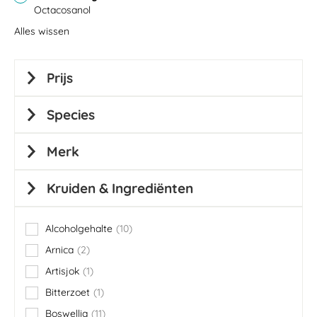
Octacosanol
Alles wissen
Prijs
Species
Merk
Kruiden & Ingrediënten
Alcoholgehalte
10
items
Arnica
2
items
Artisjok
1
item
Bitterzoet
1
item
Boswellia
11