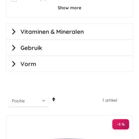
items
Show more
Vitaminen & Mineralen
Gebruik
Vorm
Van
1
artikel
hoog
naar
laag
sorteren
-5 %