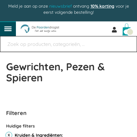
Meld je aan op onze
nieuwsbrief
ontvang
10% korting
voor je
eerst volgende bestelling!
Win
Gewrichten, Pezen &
Spieren
Filteren
Huidige filters
Kruiden & Ingrediënten