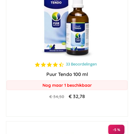
4.5
33 Beoordelingen
star
Puur Tendo 100 ml
rating
Nog maar 1 beschikbaar
€ 32,78
€ 34,50
-5 %