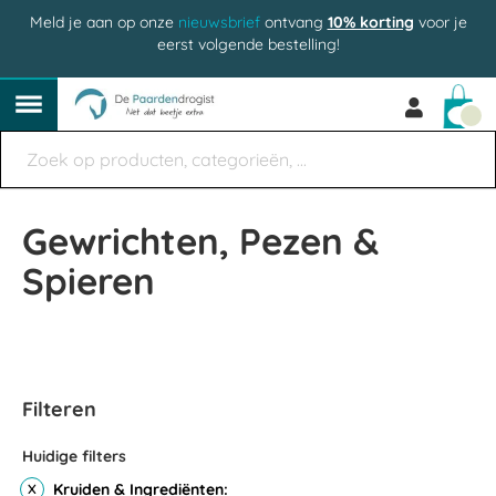
Meld je aan op onze
nieuwsbrief
ontvang
10% korting
voor je
eerst volgende bestelling!
Win
Gewrichten, Pezen &
Spieren
Filteren
Huidige filters
Kruiden & Ingrediënten