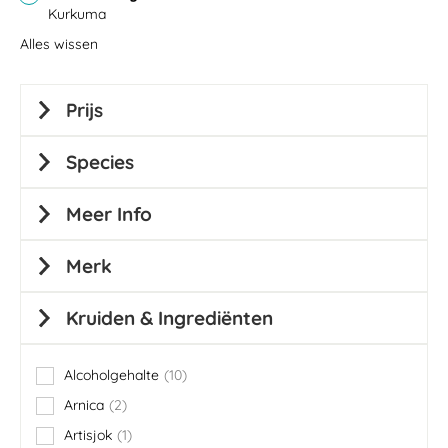
Kurkuma
Alles wissen
Prijs
Species
Meer Info
Merk
Kruiden & Ingrediënten
Alcoholgehalte
10
items
Arnica
2
items
Artisjok
1
item