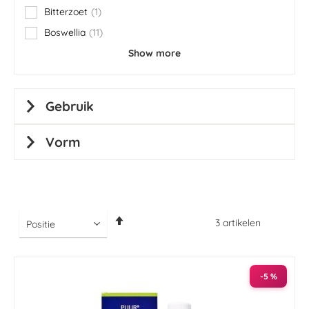
Bitterzoet
1
item
Boswellia
11
items
Show more
Gebruik
Vorm
Van
3
artikelen
hoog
naar
laag
sorteren
-5 %