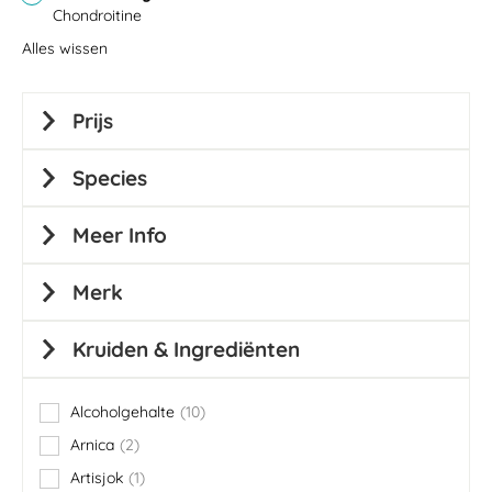
Chondroitine
Alles wissen
Prijs
Species
Meer Info
Merk
Kruiden & Ingrediënten
Alcoholgehalte
10
items
Arnica
2
items
Artisjok
1
item