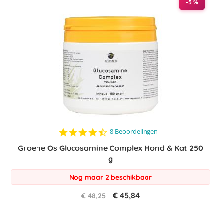
-5 %
4.5
8 Beoordelingen
star
Groene Os Glucosamine Complex Hond & Kat 250
rating
g
Nog maar 2 beschikbaar
€ 45,84
€ 48,25