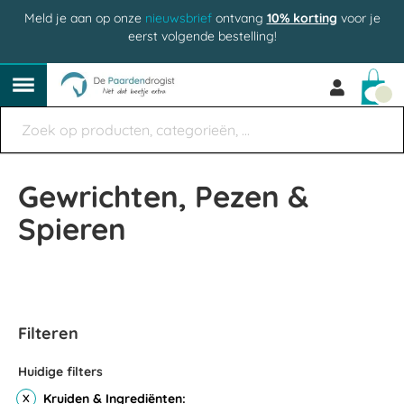
Meld je aan op onze
nieuwsbrief
ontvang
10% korting
voor je
eerst volgende bestelling!
Win
Gewrichten, Pezen &
Spieren
Filteren
Huidige filters
Kruiden & Ingrediënten