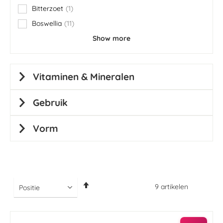
Bitterzoet
1
item
Boswellia
11
items
Show more
Vitaminen & Mineralen
Gebruik
Vorm
Van
9
artikelen
hoog
naar
laag
sorteren