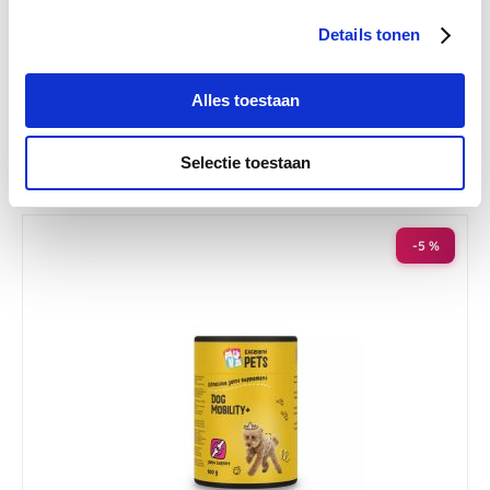
Details tonen
Excellent Pets Dog Flex
Nog maar 1 beschikbaar
Alles toestaan
€ 53,15
€ 55,95
Selectie toestaan
-5 %