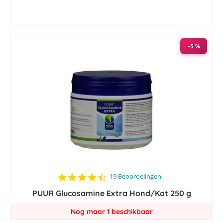
-5 %
4.3
19 Beoordelingen
star
PUUR Glucosamine Extra Hond/Kat 250 g
rating
Nog maar 1 beschikbaar