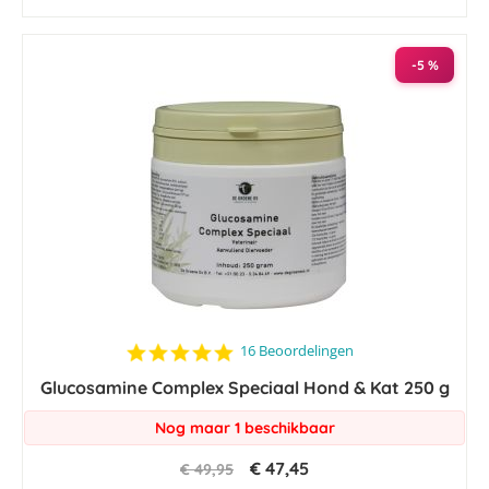
-5 %
4.8
16 Beoordelingen
star
Glucosamine Complex Speciaal Hond & Kat 250 g
rating
Nog maar 1 beschikbaar
€ 47,45
€ 49,95