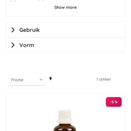
items
Show more
Gebruik
Vorm
Van
1
artikel
hoog
naar
laag
sorteren
-5 %