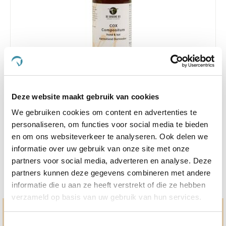
5.0
3 Beoordelingen
star
Deze website maakt gebruik van cookies
Groene Os Cox Compositum Hond & Kat 50 ml
rating
We gebruiken cookies om content en advertenties te
Nog maar 1 beschikbaar
personaliseren, om functies voor social media te bieden
€ 31,54
en om ons websiteverkeer te analyseren. Ook delen we
€ 33,20
informatie over uw gebruik van onze site met onze
partners voor social media, adverteren en analyse. Deze
partners kunnen deze gegevens combineren met andere
informatie die u aan ze heeft verstrekt of die ze hebben
verzameld op basis van uw gebruik van hun services.
Hulp en advies nodig?
Toestemmingsselectie