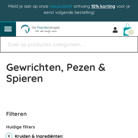
Meld je aan op onze
nieuwsbrief
ontvang
10% korting
voor je
eerst volgende bestelling!
Win
Gewrichten, Pezen &
Spieren
Filteren
Huidige filters
Kruiden & Ingrediënten