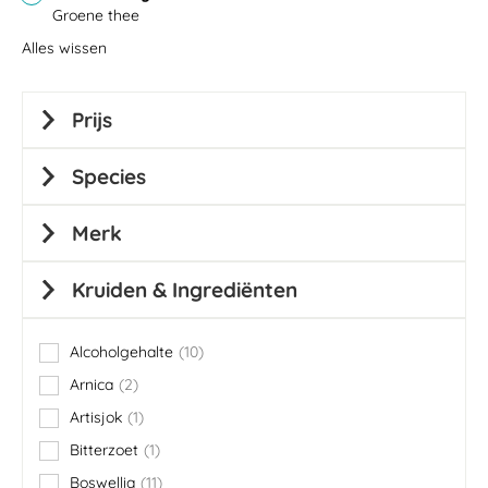
Groene thee
Alles wissen
Prijs
Species
Merk
Kruiden & Ingrediënten
Alcoholgehalte
10
items
Arnica
2
items
Artisjok
1
item
Bitterzoet
1
item
Boswellia
11