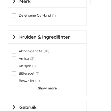
Merk
De Groene Os Hond
1
item
Kruiden & Ingrediënten
Alcoholgehalte
10
items
Arnica
2
items
Artisjok
1
item
Bitterzoet
1
item
Boswellia
11
items
Show more
Gebruik