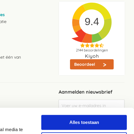
ies
9.4
atie
2144
beoordelingen
Kiyoh
met één van
Beoordeel
Aanmelden nieuwsbrief
Abonneer
u
op
Meld je aan
onze
Alles toestaan
nieuwsbrief
al media te
Elke week de beste acties en het laaste