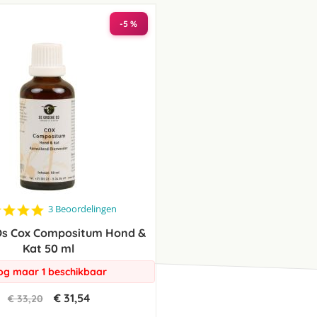
laag
sorteren
-5 %
5.0
3 Beoordelingen
star
Os Cox Compositum Hond &
rating
Kat 50 ml
og maar 1 beschikbaar
€ 31,54
€ 33,20