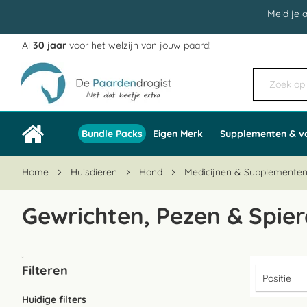
Meld je 
Al
30 jaar
voor het welzijn van jouw paard!
Ga
naar
de
inhoud
Bundle Packs
Eigen Merk
Supplementen & v
Home
Huisdieren
Hond
Medicijnen & Supplemente
Gewrichten, Pezen & Spie
Filteren
Huidige filters