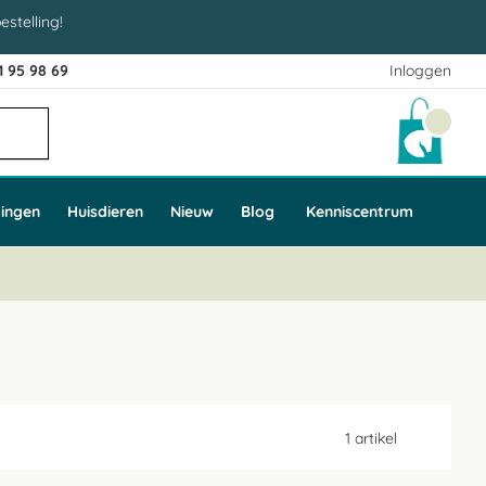
estelling!
1 95 98 69
Inloggen
Winke
ingen
Huisdieren
Nieuw
Blog
Kenniscentrum
1
artikel