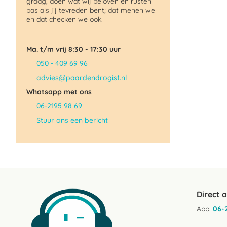
graag, doen wat wij beloven en rusten
pas als jij tevreden bent; dat menen we
en dat checken we ook.
Ma. t/m vrij 8:30 - 17:30 uur
050 - 409 69 96
advies@paardendrogist.nl
Whatsapp met ons
06-2195 98 69
Stuur ons een bericht
Direct 
App:
06-