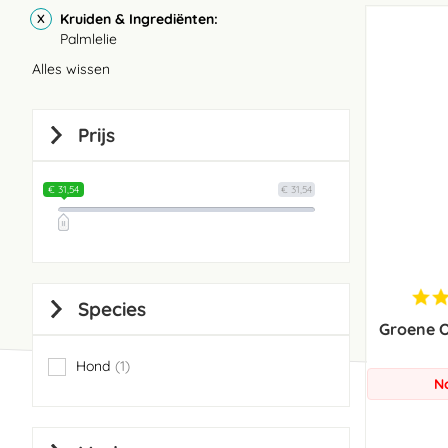
Kruiden & Ingrediënten
Palmlelie
Alles wissen
Prijs
€ 31,54
€ 31,54
Species
Groene 
Hond
1
item
N