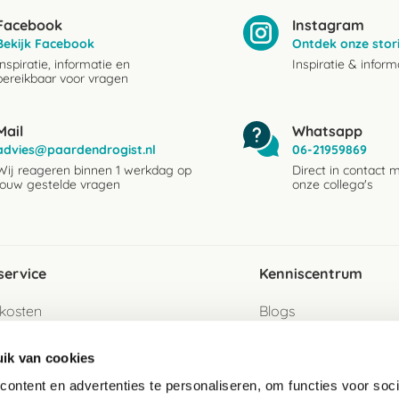
Facebook
Instagram
Bekijk Facebook
Ontdek onze stor
Inspiratie, informatie en
Inspiratie & inform
bereikbaar voor vragen
Mail
Whatsapp
advies@paardendrogist.nl
06-21959869
Wij reageren binnen 1 werkdag op
Direct in contact 
jouw gestelde vragen
onze collega's
service
Kenniscentrum
kosten
Blogs
ervice
Ingredientenwijzer
ik van cookies
jzen
Merken
ontent en advertenties te personaliseren, om functies voor soci